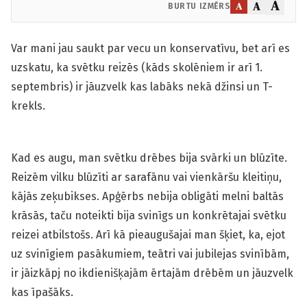
A
A
A
BURTU IZMĒRS
Var mani jau saukt par vecu un konservatīvu, bet arī es
uzskatu, ka svētku reizēs (kāds skolēniem ir arī 1.
septembris) ir jāuzvelk kas labāks nekā džinsi un T-
krekls.
Kad es augu, man svētku drēbes bija svārki un blūzīte.
Reizēm vilku blūzīti ar sarafānu vai vienkāršu kleitiņu,
kājās zeķubikses. Apģērbs nebija obligāti melni baltās
krāsās, taču noteikti bija svinīgs un konkrētajai svētku
reizei atbilstošs. Arī kā pieaugušajai man šķiet, ka, ejot
uz svinīgiem pasākumiem, teātri vai jubilejas svinībām,
ir jāizkāpj no ikdienišķajām ērtajām drēbēm un jāuzvelk
kas īpašāks.