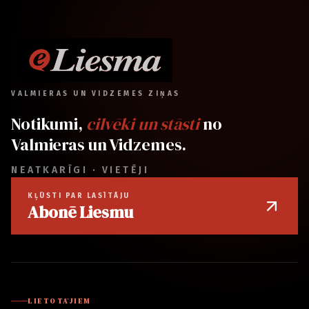
VALMIERAS UN VIDZEMES ZIŅAS
Notikumi,
cilvēki un stāsti
no
Valmieras un Vidzemes.
NEATKARĪGI · VIETĒJI
KĻŪSTI PAR LASĪTĀJU
Abonē Liesmu
LIETOTĀJIEM