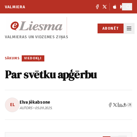
VALMIERA
ABONĒT
VALMIERAS UN
VIDZEMES ZIŅAS
SĀKUMS
/
VIEDOKĻI
Par svētku apģērbu
Elva Jēkabsone
EL
AUTORS • 05.09.2025.