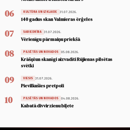
06
31.07.2026.
KULTŪRA UN IZKLAIDE
140 gadus skan Valmieras ērģeles
07
31.07.2026.
SABIEDRĪBA
Vērienīgu pārmaiņu priekšā
08
05.08.2026.
PILSĒTĀS UN NOVADOS
Krāšņi un skanīgi aizvadīti Rūjienas pilsētas
svētki
09
31.07.2026.
VIESIS
Pievilkušies pretpoli
10
04.08.2026.
PILSĒTĀS UN NOVADOS
Kabatā divvirzienu biļete