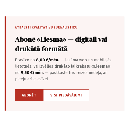
ATBALSTI KVALITATĪVU ŽURNĀLISTIKU
Abonē «Liesma» — digitāli vai
drukātā formātā
E-avīze
no
8,00 €/mēn.
— lasāma web un mobilajās
lietotnēs. Vai izvēlies
drukāto laikrakstu «Liesma»
no
9,50 €/mēn.
— pastkastē trīs reizes nedēļā, ar
pieeju arī e-avīzei.
ABONĒT
VISI PIEDĀVĀJUMI