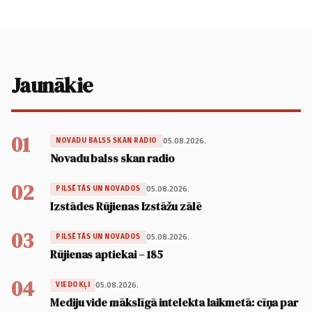
Jaunākie
01
05.08.2026.
NOVADU BALSS SKAN RADIO
Novadu balss skan radio
02
05.08.2026.
PILSĒTĀS UN NOVADOS
Izstādes Rūjienas Izstāžu zālē
03
05.08.2026.
PILSĒTĀS UN NOVADOS
Rūjienas aptiekai – 185
04
05.08.2026.
VIEDOKĻI
Mediju vide mākslīgā intelekta laikmetā: cīņa par