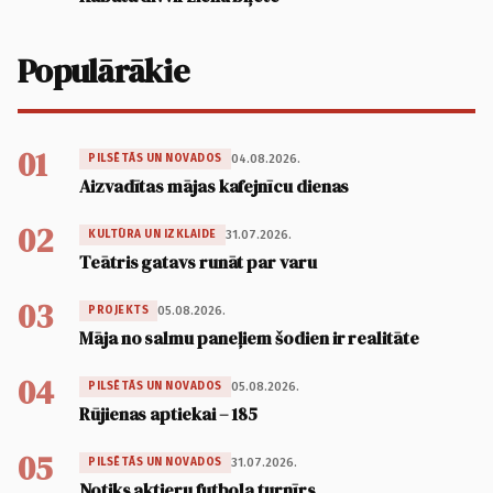
Populārākie
01
04.08.2026.
PILSĒTĀS UN NOVADOS
Aizvadītas mājas kafejnīcu dienas
02
31.07.2026.
KULTŪRA UN IZKLAIDE
Teātris gatavs runāt par varu
03
05.08.2026.
PROJEKTS
Māja no salmu paneļiem šodien ir realitāte
04
05.08.2026.
PILSĒTĀS UN NOVADOS
Rūjienas aptiekai – 185
05
31.07.2026.
PILSĒTĀS UN NOVADOS
Notiks aktieru futbola turnīrs