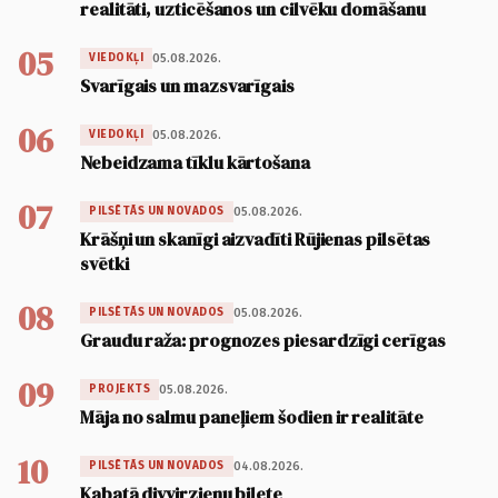
realitāti, uzticēšanos un cilvēku domāšanu
05
05.08.2026.
VIEDOKĻI
Svarīgais un mazsvarīgais
06
05.08.2026.
VIEDOKĻI
Nebeidzama tīklu kārtošana
07
05.08.2026.
PILSĒTĀS UN NOVADOS
Krāšņi un skanīgi aizvadīti Rūjienas pilsētas
svētki
08
05.08.2026.
PILSĒTĀS UN NOVADOS
Graudu raža: prognozes piesardzīgi cerīgas
09
05.08.2026.
PROJEKTS
Māja no salmu paneļiem šodien ir realitāte
10
04.08.2026.
PILSĒTĀS UN NOVADOS
Kabatā divvirzienu biļete