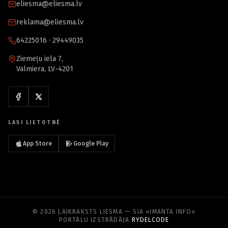
eliesma@eliesma.lv
reklama@eliesma.lv
64225016 · 29449035
Ziemeļu iela 7,
Valmiera, LV-4201
LASI LIETOTNĒ
App Store
Google Play
© 2026 LAIKRAKSTS LIESMA — SIA «IMANTA INFO»
PORTĀLU IZSTRĀDĀJA
RYDELCODE