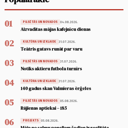
01
04.08.2026.
PILSĒTĀS UN NOVADOS
Aizvadītas mājas kafejnīcu dienas
02
31.07.2026.
KULTŪRA UN IZKLAIDE
Teātris gatavs runāt par varu
03
31.07.2026.
PILSĒTĀS UN NOVADOS
Notiks aktieru futbola turnīrs
04
31.07.2026.
KULTŪRA UN IZKLAIDE
140 gadus skan Valmieras ērģeles
05
05.08.2026.
PILSĒTĀS UN NOVADOS
Rūjienas aptiekai – 185
06
05.08.2026.
PROJEKTS
Māja no salmu paneļiem šodien ir realitāte