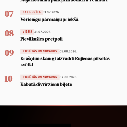
07
31.07.2026.
SABIEDRĪBA
Vērienīgu pārmaiņu priekšā
08
31.07.2026.
VIESIS
Pievilkušies pretpoli
09
05.08.2026.
PILSĒTĀS UN NOVADOS
Krāšņi un skanīgi aizvadīti Rūjienas pilsētas
svētki
10
04.08.2026.
PILSĒTĀS UN NOVADOS
Kabatā divvirzienu biļete