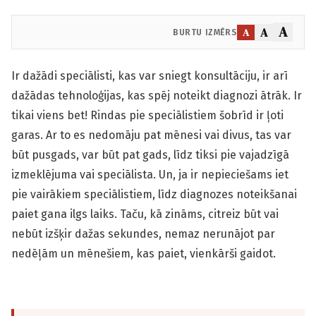
A
A
A
BURTU IZMĒRS
Ir dažādi speciālisti, kas var sniegt konsultāciju, ir arī
dažādas tehnoloģijas, kas spēj noteikt diagnozi ātrāk. Ir
tikai viens bet! Rindas pie speciālistiem šobrīd ir ļoti
garas. Ar to es nedomāju pat mēnesi vai divus, tas var
būt pusgads, var būt pat gads, līdz tiksi pie vajadzīgā
izmeklējuma vai speciālista. Un, ja ir nepieciešams iet
pie vairākiem speciālistiem, līdz diagnozes noteikšanai
paiet gana ilgs laiks. Taču, kā zināms, citreiz būt vai
nebūt izšķir dažas sekundes, nemaz nerunājot par
nedēļām un mēnešiem, kas paiet, vienkārši gaidot.