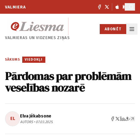
VALMIERA
ABONĒT
VALMIERAS UN
VIDZEMES ZIŅAS
SĀKUMS
/
VIEDOKĻI
Pārdomas par problēmām
veselības nozarē
Elva Jēkabsone
EL
AUTORS • 07.03.2025.