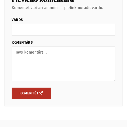
Komentēt vari arī anonīmi — pietiek norādīt vārdu.
VĀRDS
KOMENTĀRS
KOMENTĒT