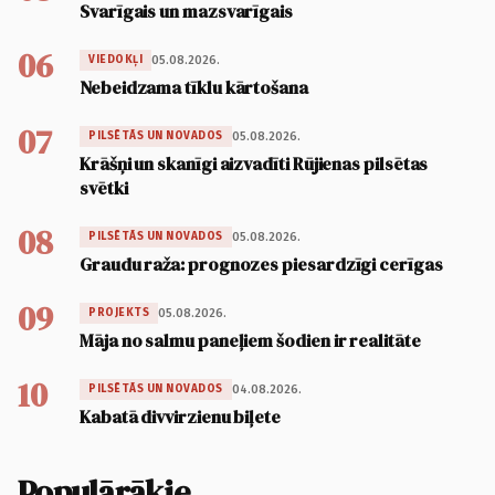
Svarīgais un mazsvarīgais
06
05.08.2026.
VIEDOKĻI
Nebeidzama tīklu kārtošana
07
05.08.2026.
PILSĒTĀS UN NOVADOS
Krāšņi un skanīgi aizvadīti Rūjienas pilsētas
svētki
08
05.08.2026.
PILSĒTĀS UN NOVADOS
Graudu raža: prognozes piesardzīgi cerīgas
09
05.08.2026.
PROJEKTS
Māja no salmu paneļiem šodien ir realitāte
10
04.08.2026.
PILSĒTĀS UN NOVADOS
Kabatā divvirzienu biļete
Populārākie