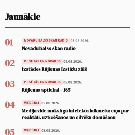
Jaunākie
01
05.08.2026.
NOVADU BALSS SKAN RADIO
Novadu balss skan radio
02
05.08.2026.
PILSĒTĀS UN NOVADOS
Izstādes Rūjienas Izstāžu zālē
03
05.08.2026.
PILSĒTĀS UN NOVADOS
Rūjienas aptiekai – 185
04
05.08.2026.
VIEDOKĻI
Mediju vide mākslīgā intelekta laikmetā: cīņa par
realitāti, uzticēšanos un cilvēku domāšanu
05
05.08.2026.
VIEDOKĻI