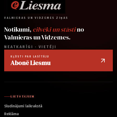
VALMIERAS UN VIDZEMES ZIŅAS
Notikumi,
cilvēki un stāsti
no
Valmieras un Vidzemes.
NEATKARĪGI · VIETĒJI
KĻŪSTI PAR LASĪTĀJU
Abonē Liesmu
LIETOTĀJIEM
Sludinājumi laikrakstā
Reklāma