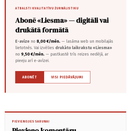
ATBALSTI KVALITATĪVU ŽURNĀLISTIKU
Abonē «Liesma» — digitāli vai
drukātā formātā
E-avīze
no
8,00 €/mēn.
— lasāma web un mobilajās
lietotnēs. Vai izvēlies
drukāto laikrakstu «Liesma»
no
9,50 €/mēn.
— pastkastē trīs reizes nedēļā, ar
pieeju arī e-avīzei.
ABONĒT
VISI PIEDĀVĀJUMI
PIEVIENOJIES SARUNAI
Pievieno komentāru