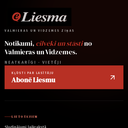
VALMIERAS UN VIDZEMES ZIŅAS
Notikumi,
cilvēki un stāsti
no
Valmieras un Vidzemes.
NEATKARĪGI · VIETĒJI
KĻŪSTI PAR LASĪTĀJU
Abonē Liesmu
LIETOTĀJIEM
Sludinājumi laikrakstā