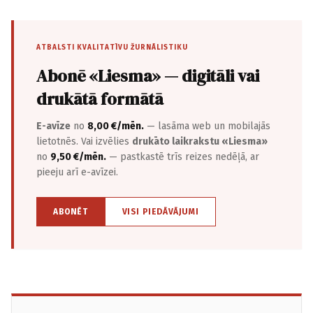
ATBALSTI KVALITATĪVU ŽURNĀLISTIKU
Abonē «Liesma» — digitāli vai
drukātā formātā
E-avīze
no
8,00 €/mēn.
— lasāma web un mobilajās
lietotnēs. Vai izvēlies
drukāto laikrakstu «Liesma»
no
9,50 €/mēn.
— pastkastē trīs reizes nedēļā, ar
pieeju arī e-avīzei.
ABONĒT
VISI PIEDĀVĀJUMI