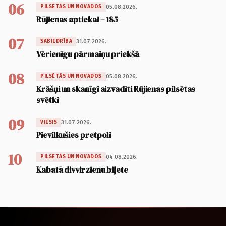
06
05.08.2026.
PILSĒTĀS UN NOVADOS
Rūjienas aptiekai – 185
07
31.07.2026.
SABIEDRĪBA
Vērienīgu pārmaiņu priekšā
08
05.08.2026.
PILSĒTĀS UN NOVADOS
Krāšņi un skanīgi aizvadīti Rūjienas pilsētas
svētki
09
31.07.2026.
VIESIS
Pievilkušies pretpoli
10
04.08.2026.
PILSĒTĀS UN NOVADOS
Kabatā divvirzienu biļete