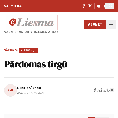
VALMIERA
ABONĒT
VALMIERAS UN
VIDZEMES ZIŅAS
SĀKUMS
/
VIEDOKĻI
Pārdomas tirgū
Guntis Vīksna
GU
AUTORS • 12.03.2025.