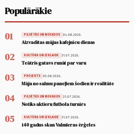
Populārākie
01
04.08.2026.
PILSĒTĀS UN NOVADOS
Aizvadītas mājas kafejnīcu dienas
02
31.07.2026.
KULTŪRA UN IZKLAIDE
Teātris gatavs runāt par varu
03
05.08.2026.
PROJEKTS
Māja no salmu paneļiem šodien ir realitāte
04
31.07.2026.
PILSĒTĀS UN NOVADOS
Notiks aktieru futbola turnīrs
05
31.07.2026.
KULTŪRA UN IZKLAIDE
140 gadus skan Valmieras ērģeles