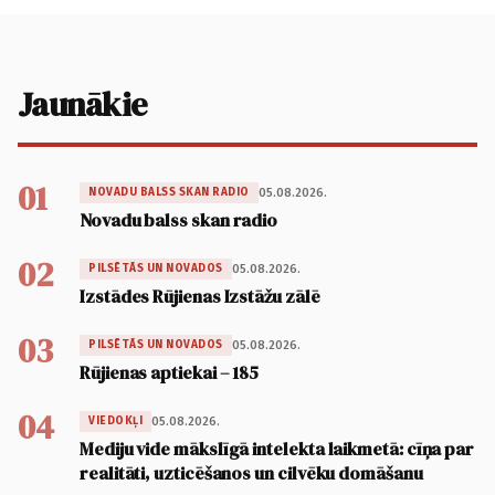
Jaunākie
01
05.08.2026.
NOVADU BALSS SKAN RADIO
Novadu balss skan radio
02
05.08.2026.
PILSĒTĀS UN NOVADOS
Izstādes Rūjienas Izstāžu zālē
03
05.08.2026.
PILSĒTĀS UN NOVADOS
Rūjienas aptiekai – 185
04
05.08.2026.
VIEDOKĻI
Mediju vide mākslīgā intelekta laikmetā: cīņa par
realitāti, uzticēšanos un cilvēku domāšanu