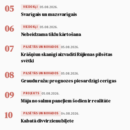
05
05.08.2026.
VIEDOKĻI
Svarīgais un mazsvarīgais
06
05.08.2026.
VIEDOKĻI
Nebeidzama tīklu kārtošana
07
05.08.2026.
PILSĒTĀS UN NOVADOS
Krāšņi un skanīgi aizvadīti Rūjienas pilsētas
svētki
08
05.08.2026.
PILSĒTĀS UN NOVADOS
Graudu raža: prognozes piesardzīgi cerīgas
09
05.08.2026.
PROJEKTS
Māja no salmu paneļiem šodien ir realitāte
10
04.08.2026.
PILSĒTĀS UN NOVADOS
Kabatā divvirzienu biļete