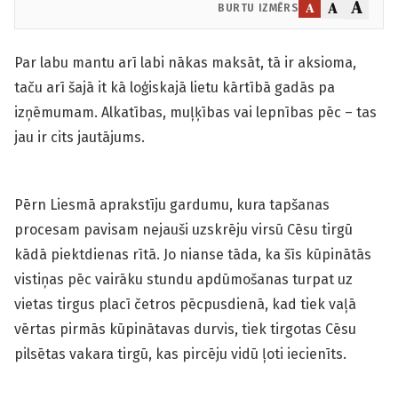
A
A
A
BURTU IZMĒRS
Par labu mantu arī labi nākas maksāt, tā ir aksioma,
taču arī šajā it kā loģiskajā lietu kārtībā gadās pa
izņēmumam. Alkatības, muļķības vai lepnības pēc – tas
jau ir cits jautājums.
Pērn Liesmā aprakstīju gardumu, kura tapšanas
procesam pavisam nejauši uzskrēju virsū Cēsu tirgū
kādā piektdienas rītā. Jo nianse tāda, ka šīs kūpinātās
vistiņas pēc vairāku stundu apdūmošanas turpat uz
vietas tirgus placī četros pēcpusdienā, kad tiek vaļā
vērtas pirmās kūpinātavas durvis, tiek tirgotas Cēsu
pilsētas vakara tirgū, kas pircēju vidū ļoti iecienīts.