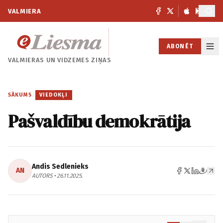
VALMIERA
ABONĒT
VALMIERAS UN
VIDZEMES ZIŅAS
SĀKUMS
/
VIEDOKĻI
Pašvaldību demokrātija
Andis Sedlenieks
AN
AUTORS • 26.11.2025.