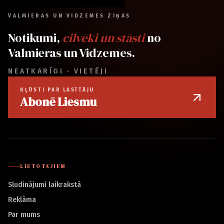
VALMIERAS UN VIDZEMES ZIŅAS
Notikumi,
cilvēki un stāsti
no
Valmieras un Vidzemes.
NEATKARĪGI · VIETĒJI
KĻŪSTI PAR LASĪTĀJU
Abonē Liesmu
LIETOTĀJIEM
Sludinājumi laikrakstā
Reklāma
Par mums