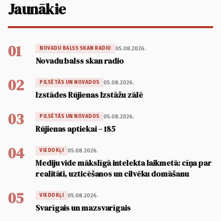
Jaunākie
01
05.08.2026.
NOVADU BALSS SKAN RADIO
Novadu balss skan radio
02
05.08.2026.
PILSĒTĀS UN NOVADOS
Izstādes Rūjienas Izstāžu zālē
03
05.08.2026.
PILSĒTĀS UN NOVADOS
Rūjienas aptiekai – 185
04
05.08.2026.
VIEDOKĻI
Mediju vide mākslīgā intelekta laikmetā: cīņa par
realitāti, uzticēšanos un cilvēku domāšanu
05
05.08.2026.
VIEDOKĻI
Svarīgais un mazsvarīgais