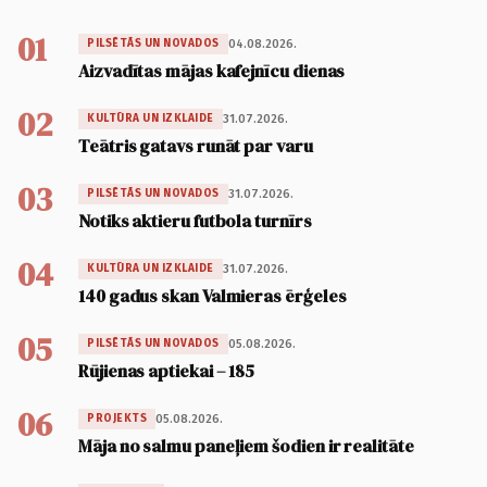
01
04.08.2026.
PILSĒTĀS UN NOVADOS
Aizvadītas mājas kafejnīcu dienas
02
31.07.2026.
KULTŪRA UN IZKLAIDE
Teātris gatavs runāt par varu
03
31.07.2026.
PILSĒTĀS UN NOVADOS
Notiks aktieru futbola turnīrs
04
31.07.2026.
KULTŪRA UN IZKLAIDE
140 gadus skan Valmieras ērģeles
05
05.08.2026.
PILSĒTĀS UN NOVADOS
Rūjienas aptiekai – 185
06
05.08.2026.
PROJEKTS
Māja no salmu paneļiem šodien ir realitāte