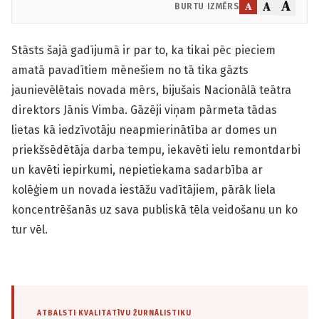
A
A
A
BURTU IZMĒRS
Stāsts šajā gadījumā ir par to, ka tikai pēc pieciem
amatā pavadītiem mēnešiem no tā tika gāzts
jaunievēlētais novada mērs, bijušais Nacionālā teātra
direktors Jānis Vimba. Gāzēji viņam pārmeta tādas
lietas kā iedzīvotāju neapmierinātība ar domes un
priekšsēdētāja darba tempu, iekavēti ielu remontdarbi
un kavēti iepirkumi, nepietiekama sadarbība ar
kolēģiem un novada iestāžu vadītājiem, pārāk liela
koncentrēšanās uz sava publiskā tēla veidošanu un ko
tur vēl.
ATBALSTI KVALITATĪVU ŽURNĀLISTIKU