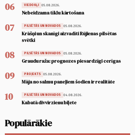
06
05.08.2026.
VIEDOKĻI
Nebeidzama tīklu kārtošana
07
05.08.2026.
PILSĒTĀS UN NOVADOS
Krāšņi un skanīgi aizvadīti Rūjienas pilsētas
svētki
08
05.08.2026.
PILSĒTĀS UN NOVADOS
Graudu raža: prognozes piesardzīgi cerīgas
09
05.08.2026.
PROJEKTS
Māja no salmu paneļiem šodien ir realitāte
10
04.08.2026.
PILSĒTĀS UN NOVADOS
Kabatā divvirzienu biļete
Populārākie