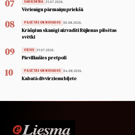
07
31.07.2026.
SABIEDRĪBA
Vērienīgu pārmaiņu priekšā
08
05.08.2026.
PILSĒTĀS UN NOVADOS
Krāšņi un skanīgi aizvadīti Rūjienas pilsētas
svētki
09
31.07.2026.
VIESIS
Pievilkušies pretpoli
10
04.08.2026.
PILSĒTĀS UN NOVADOS
Kabatā divvirzienu biļete