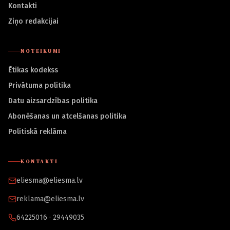
Kontakti
Ziņo redakcijai
NOTEIKUMI
Ētikas kodekss
Privātuma politika
Datu aizsardzības politika
Abonēšanas un atcelšanas politika
Politiskā reklāma
KONTAKTI
eliesma@eliesma.lv
reklama@eliesma.lv
64225016 · 29449035