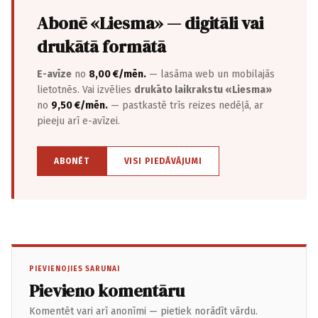
Abonē «Liesma» — digitāli vai
drukātā formātā
E-avīze
no
8,00 €/mēn.
— lasāma web un mobilajās
lietotnēs. Vai izvēlies
drukāto laikrakstu «Liesma»
no
9,50 €/mēn.
— pastkastē trīs reizes nedēļā, ar
pieeju arī e-avīzei.
ABONĒT
VISI PIEDĀVĀJUMI
PIEVIENOJIES SARUNAI
Pievieno komentāru
Komentēt vari arī anonīmi — pietiek norādīt vārdu.