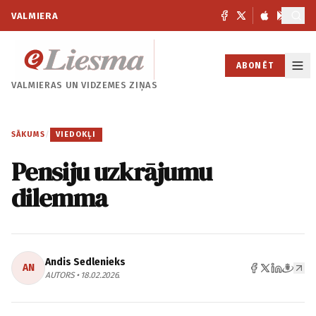
VALMIERA
ABONĒT
VALMIERAS UN
VIDZEMES ZIŅAS
SĀKUMS
/
VIEDOKĻI
Pensiju uzkrājumu
dilemma
Andis Sedlenieks
AN
AUTORS • 18.02.2026.