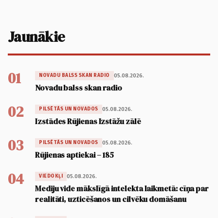
Jaunākie
01
05.08.2026.
NOVADU BALSS SKAN RADIO
Novadu balss skan radio
02
05.08.2026.
PILSĒTĀS UN NOVADOS
Izstādes Rūjienas Izstāžu zālē
03
05.08.2026.
PILSĒTĀS UN NOVADOS
Rūjienas aptiekai – 185
04
05.08.2026.
VIEDOKĻI
Mediju vide mākslīgā intelekta laikmetā: cīņa par
realitāti, uzticēšanos un cilvēku domāšanu