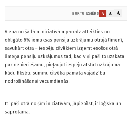
A
A
A
BURTU IZMĒRS
Viena no šādām iniciatīvām paredz atteikties no
obligāto 6% iemaksas pensiju uzkrājumu otrajā līmenī,
savukārt otra – iespēju cilvēkiem izņemt esošos otrā
līmeņa pensiju uzkrājumus tad, kad viņi paši to uzskata
par nepieciešamu, pieļaujot iespēju atstāt uzkrājumā
kādu fiksētu summu cilvēka pamata vajadzību
nodrošināšanai vecumdienās.
It īpaši otrā no šīm iniciatīvām, jāpiebilst, ir loģiska un
saprotama.