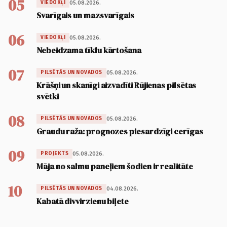
05
05.08.2026.
VIEDOKĻI
Svarīgais un mazsvarīgais
06
05.08.2026.
VIEDOKĻI
Nebeidzama tīklu kārtošana
07
05.08.2026.
PILSĒTĀS UN NOVADOS
Krāšņi un skanīgi aizvadīti Rūjienas pilsētas
svētki
08
05.08.2026.
PILSĒTĀS UN NOVADOS
Graudu raža: prognozes piesardzīgi cerīgas
09
05.08.2026.
PROJEKTS
Māja no salmu paneļiem šodien ir realitāte
10
04.08.2026.
PILSĒTĀS UN NOVADOS
Kabatā divvirzienu biļete