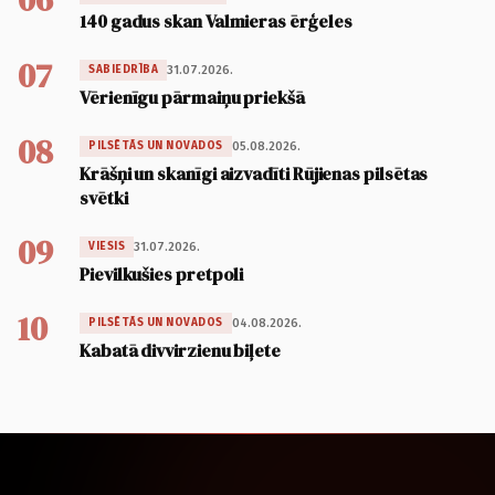
140 gadus skan Valmieras ērģeles
07
31.07.2026.
SABIEDRĪBA
Vērienīgu pārmaiņu priekšā
08
05.08.2026.
PILSĒTĀS UN NOVADOS
Krāšņi un skanīgi aizvadīti Rūjienas pilsētas
svētki
09
31.07.2026.
VIESIS
Pievilkušies pretpoli
10
04.08.2026.
PILSĒTĀS UN NOVADOS
Kabatā divvirzienu biļete