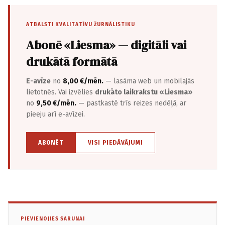
ATBALSTI KVALITATĪVU ŽURNĀLISTIKU
Abonē «Liesma» — digitāli vai
drukātā formātā
E-avīze
no
8,00 €/mēn.
— lasāma web un mobilajās
lietotnēs. Vai izvēlies
drukāto laikrakstu «Liesma»
no
9,50 €/mēn.
— pastkastē trīs reizes nedēļā, ar
pieeju arī e-avīzei.
ABONĒT
VISI PIEDĀVĀJUMI
PIEVIENOJIES SARUNAI