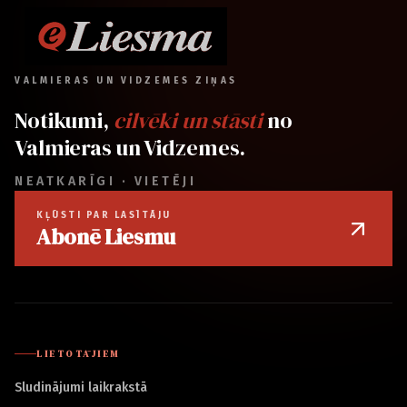
VALMIERAS UN VIDZEMES ZIŅAS
Notikumi,
cilvēki un stāsti
no
Valmieras un Vidzemes.
NEATKARĪGI · VIETĒJI
KĻŪSTI PAR LASĪTĀJU
Abonē Liesmu
LIETOTĀJIEM
Sludinājumi laikrakstā