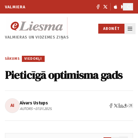
VALMIERA
ABONĒT
VALMIERAS UN
VIDZEMES ZIŅAS
SĀKUMS
/
VIEDOKĻI
Pieticīgā optimisma gads
Aivars Ustups
AI
AUTORS • 07.01.2025.