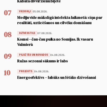
Kabatā divvirzienu biļete
07
05.08.2026.
VIEDOKĻI
Mediju vide mākslīgā intelekta laikmetā: cīņa par
realitāti, uzticēšanos un cilvēku domāšanu
08
07.08.2026.
DZĪVESSTILS
Komsi – čau-čau puika no Somijas. Ik vasaru
Valmierā
09
04.08.2026.
PILSĒTĀS UN NOVADOS
Ražas sezonai sākums ir labs
10
04.08.2026.
PROJEKTS
Energoefektīvs – labāks un lētāks dzīvošanai