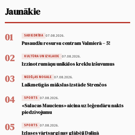
Jaunākie
01
07.08.2026.
SABIEDRĪBA
Pusaudžu resursu centram Valmierā – 5!
02
07.08.2026.
KULTŪRA UN IZKLAIDE
Izzinot rumāņu unikālos kreklu izšuvumus
03
07.08.2026.
NEDĒĻAS NOGALE
Laikmetīgās mākslas izstāde Strenčos
04
07.08.2026.
SPORTS
«Salacas Mauciens» aicina uz leģendāru nakts
piedzīvojumu
05
07.08.2026.
SPORTS
Izlases vārtsargi nav glābēji Daliņā