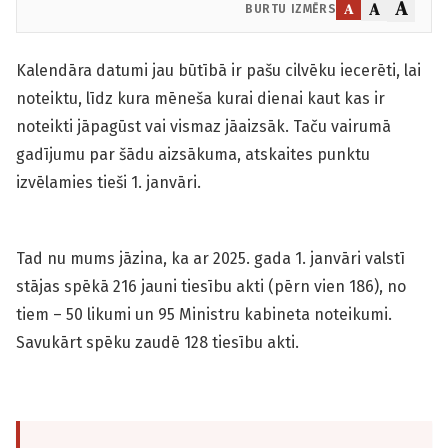
A
A
A
BURTU IZMĒRS
Kalendāra datumi jau būtībā ir pašu cilvēku iecerēti, lai
noteiktu, līdz kura mēneša kurai dienai kaut kas ir
noteikti jāpagūst vai vismaz jāaizsāk. Taču vairumā
gadījumu par šādu aizsākuma, atskaites punktu
izvēlamies tieši 1. janvāri.
Tad nu mums jāzina, ka ar 2025. gada 1. janvāri valstī
stājas spēkā 216 jauni tiesību akti (pērn vien 186), no
tiem – 50 likumi un 95 Ministru kabineta noteikumi.
Savukārt spēku zaudē 128 tiesību akti.