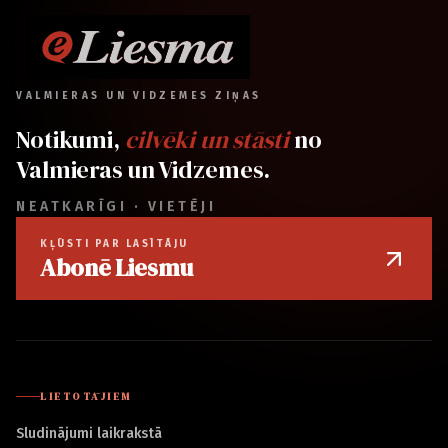
VALMIERAS UN VIDZEMES ZIŅAS
Notikumi,
cilvēki un stāsti
no
Valmieras un Vidzemes.
NEATKARĪGI · VIETĒJI
KĻŪSTI PAR LASĪTĀJU
Abonē Liesmu
LIETOTĀJIEM
Sludinājumi laikrakstā