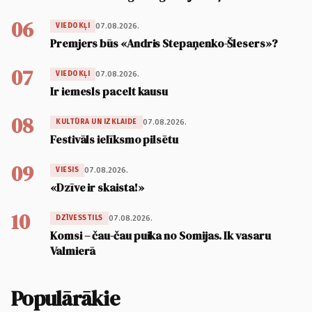
06
07.08.2026.
VIEDOKĻI
Premjers būs «Andris Stepaņenko-Šlesers»?
07
07.08.2026.
VIEDOKĻI
Ir iemesls pacelt kausu
08
07.08.2026.
KULTŪRA UN IZKLAIDE
Festivāls ielīksmo pilsētu
09
07.08.2026.
VIESIS
«Dzīve ir skaista!»
10
07.08.2026.
DZĪVESSTILS
Komsi – čau-čau puika no Somijas. Ik vasaru
Valmierā
Populārākie