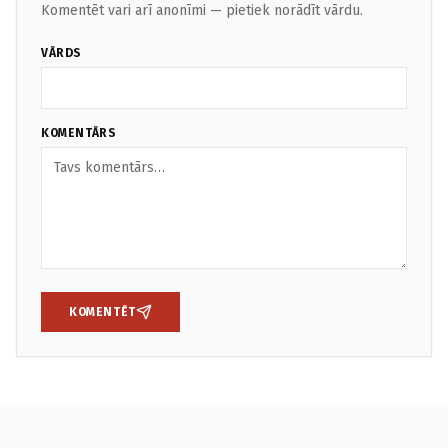
Komentēt vari arī anonīmi — pietiek norādīt vārdu.
VĀRDS
KOMENTĀRS
KOMENTĒT