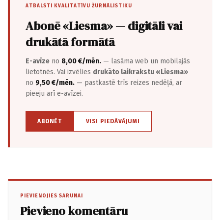
ATBALSTI KVALITATĪVU ŽURNĀLISTIKU
Abonē «Liesma» — digitāli vai
drukātā formātā
E-avīze
no
8,00 €/mēn.
— lasāma web un mobilajās
lietotnēs. Vai izvēlies
drukāto laikrakstu «Liesma»
no
9,50 €/mēn.
— pastkastē trīs reizes nedēļā, ar
pieeju arī e-avīzei.
ABONĒT
VISI PIEDĀVĀJUMI
PIEVIENOJIES SARUNAI
Pievieno komentāru