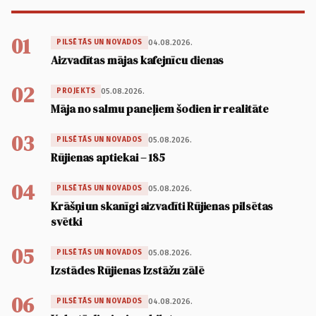
01
04.08.2026.
PILSĒTĀS UN NOVADOS
Aizvadītas mājas kafejnīcu dienas
02
05.08.2026.
PROJEKTS
Māja no salmu paneļiem šodien ir realitāte
03
05.08.2026.
PILSĒTĀS UN NOVADOS
Rūjienas aptiekai – 185
04
05.08.2026.
PILSĒTĀS UN NOVADOS
Krāšņi un skanīgi aizvadīti Rūjienas pilsētas
svētki
05
05.08.2026.
PILSĒTĀS UN NOVADOS
Izstādes Rūjienas Izstāžu zālē
06
04.08.2026.
PILSĒTĀS UN NOVADOS