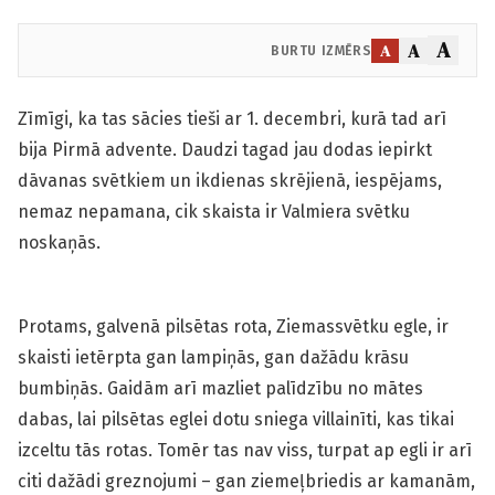
A
A
A
BURTU IZMĒRS
Zīmīgi, ka tas sācies tieši ar 1. decembri, kurā tad arī
bija Pirmā advente. Daudzi tagad jau dodas iepirkt
dāvanas svētkiem un ikdienas skrējienā, iespējams,
nemaz nepamana, cik skaista ir Valmiera svētku
noskaņās.
Protams, galvenā pilsētas rota, Ziemassvētku egle, ir
skaisti ietērpta gan lampiņās, gan dažādu krāsu
bumbiņās. Gaidām arī mazliet palīdzību no mātes
dabas, lai pilsētas eglei dotu sniega villainīti, kas tikai
izceltu tās rotas. Tomēr tas nav viss, turpat ap egli ir arī
citi dažādi greznojumi – gan ziemeļbriedis ar kamanām,