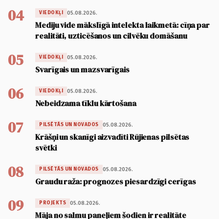
04
05.08.2026.
VIEDOKĻI
Mediju vide mākslīgā intelekta laikmetā: cīņa par
realitāti, uzticēšanos un cilvēku domāšanu
05
05.08.2026.
VIEDOKĻI
Svarīgais un mazsvarīgais
06
05.08.2026.
VIEDOKĻI
Nebeidzama tīklu kārtošana
07
05.08.2026.
PILSĒTĀS UN NOVADOS
Krāšņi un skanīgi aizvadīti Rūjienas pilsētas
svētki
08
05.08.2026.
PILSĒTĀS UN NOVADOS
Graudu raža: prognozes piesardzīgi cerīgas
09
05.08.2026.
PROJEKTS
Māja no salmu paneļiem šodien ir realitāte