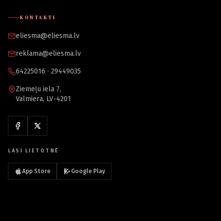
KONTAKTI
eliesma@eliesma.lv
reklama@eliesma.lv
64225016 · 29449035
Ziemeļu iela 7,
Valmiera, LV-4201
LASI LIETOTNĒ
App Store
Google Play