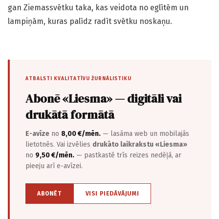
gan Ziemassvētku taka, kas veidota no eglītēm un
lampiņām, kuras palīdz radīt svētku noskaņu.
ATBALSTI KVALITATĪVU ŽURNĀLISTIKU
Abonē «Liesma» — digitāli vai
drukātā formātā
E-avīze
no
8,00 €/mēn.
— lasāma web un mobilajās
lietotnēs. Vai izvēlies
drukāto laikrakstu «Liesma»
no
9,50 €/mēn.
— pastkastē trīs reizes nedēļā, ar
pieeju arī e-avīzei.
ABONĒT
VISI PIEDĀVĀJUMI