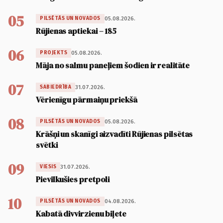
05
05.08.2026.
PILSĒTĀS UN NOVADOS
Rūjienas aptiekai – 185
06
05.08.2026.
PROJEKTS
Māja no salmu paneļiem šodien ir realitāte
07
31.07.2026.
SABIEDRĪBA
Vērienīgu pārmaiņu priekšā
08
05.08.2026.
PILSĒTĀS UN NOVADOS
Krāšņi un skanīgi aizvadīti Rūjienas pilsētas
svētki
09
31.07.2026.
VIESIS
Pievilkušies pretpoli
10
04.08.2026.
PILSĒTĀS UN NOVADOS
Kabatā divvirzienu biļete