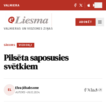
VALMIERA
ABONĒT
VALMIERAS UN
VIDZEMES ZIŅAS
SĀKUMS
/
VIEDOKĻI
Pilsēta saposusies
svētkiem
Elva Jēkabsone
EL
AUTORS • 06.12.2024.