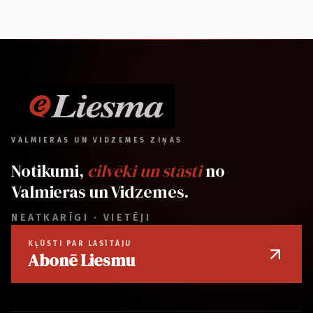
VALMIERAS UN VIDZEMES ZIŅAS
Notikumi,
cilvēki un stāsti
no
Valmieras un Vidzemes.
NEATKARĪGI · VIETĒJI
KĻŪSTI PAR LASĪTĀJU
Abonē Liesmu