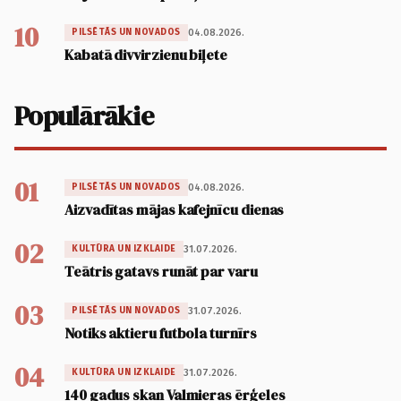
10
04.08.2026.
PILSĒTĀS UN NOVADOS
Kabatā divvirzienu biļete
Populārākie
01
04.08.2026.
PILSĒTĀS UN NOVADOS
Aizvadītas mājas kafejnīcu dienas
02
31.07.2026.
KULTŪRA UN IZKLAIDE
Teātris gatavs runāt par varu
03
31.07.2026.
PILSĒTĀS UN NOVADOS
Notiks aktieru futbola turnīrs
04
31.07.2026.
KULTŪRA UN IZKLAIDE
140 gadus skan Valmieras ērģeles