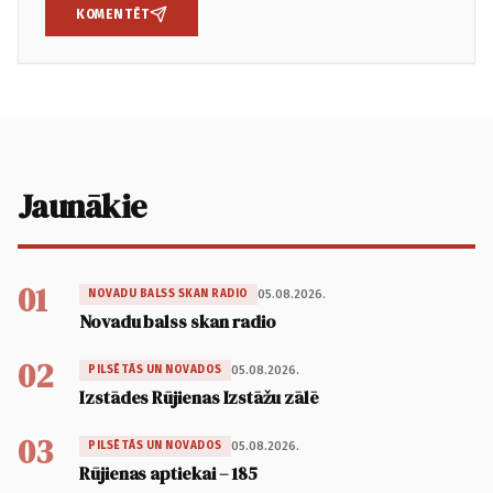
KOMENTĒT
Jaunākie
01
05.08.2026.
NOVADU BALSS SKAN RADIO
Novadu balss skan radio
02
05.08.2026.
PILSĒTĀS UN NOVADOS
Izstādes Rūjienas Izstāžu zālē
03
05.08.2026.
PILSĒTĀS UN NOVADOS
Rūjienas aptiekai – 185