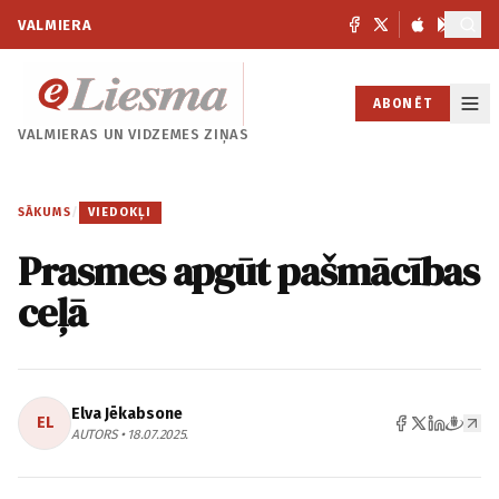
VALMIERA
ABONĒT
VALMIERAS UN
VIDZEMES ZIŅAS
SĀKUMS
/
VIEDOKĻI
Prasmes apgūt pašmācības
ceļā
Elva Jēkabsone
EL
AUTORS • 18.07.2025.