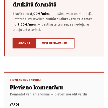
drukātā formātā
E-avīze
no
8,00 €/mēn.
— lasāma web un mobilajās
lietotnēs. Vai izvēlies
drukāto laikrakstu «Liesma»
no
9,50 €/mēn.
— pastkastē trīs reizes nedēļā, ar
pieeju arī e-avīzei.
ABONĒT
VISI PIEDĀVĀJUMI
PIEVIENOJIES SARUNAI
Pievieno komentāru
Komentēt vari arī anonīmi — pietiek norādīt vārdu.
VĀRDS