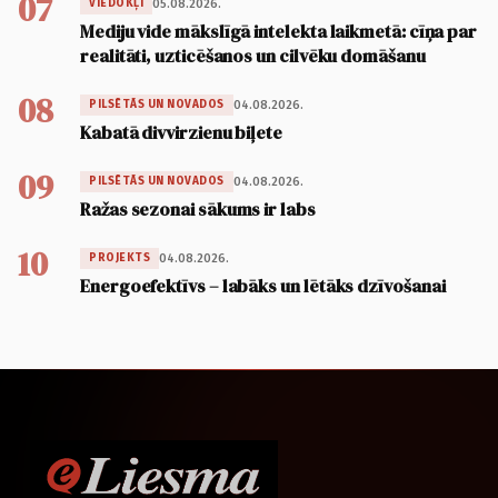
07
05.08.2026.
VIEDOKĻI
Mediju vide mākslīgā intelekta laikmetā: cīņa par
realitāti, uzticēšanos un cilvēku domāšanu
08
04.08.2026.
PILSĒTĀS UN NOVADOS
Kabatā divvirzienu biļete
09
04.08.2026.
PILSĒTĀS UN NOVADOS
Ražas sezonai sākums ir labs
10
04.08.2026.
PROJEKTS
Energoefektīvs – labāks un lētāks dzīvošanai