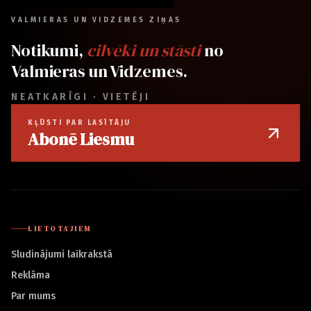
VALMIERAS UN VIDZEMES ZIŅAS
Notikumi,
cilvēki un stāsti
no
Valmieras un Vidzemes.
NEATKARĪGI · VIETĒJI
KĻŪSTI PAR LASĪTĀJU
Abonē Liesmu
LIETOTĀJIEM
Sludinājumi laikrakstā
Reklāma
Par mums