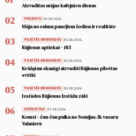
Aizvadītas mājas kafejnīcu dienas
02
05.08.2026.
PROJEKTS
Māja no salmu paneļiem šodien ir realitāte
03
05.08.2026.
PILSĒTĀS UN NOVADOS
Rūjienas aptiekai – 185
04
05.08.2026.
PILSĒTĀS UN NOVADOS
Krāšņi un skanīgi aizvadīti Rūjienas pilsētas
svētki
05
05.08.2026.
PILSĒTĀS UN NOVADOS
Izstādes Rūjienas Izstāžu zālē
06
07.08.2026.
DZĪVESSTILS
Komsi – čau-čau puika no Somijas. Ik vasaru
Valmierā