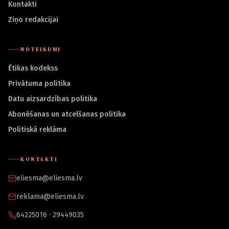
Kontakti
Ziņo redakcijai
NOTEIKUMI
Ētikas kodekss
Privātuma politika
Datu aizsardzības politika
Abonēšanas un atcelšanas politika
Politiskā reklāma
KONTAKTI
eliesma@eliesma.lv
reklama@eliesma.lv
64225016 · 29449035