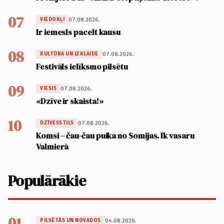
07
07.08.2026.
VIEDOKĻI
Ir iemesls pacelt kausu
08
07.08.2026.
KULTŪRA UN IZKLAIDE
Festivāls ielīksmo pilsētu
09
07.08.2026.
VIESIS
«Dzīve ir skaista!»
10
07.08.2026.
DZĪVESSTILS
Komsi – čau-čau puika no Somijas. Ik vasaru
Valmierā
Populārākie
01
04.08.2026.
PILSĒTĀS UN NOVADOS