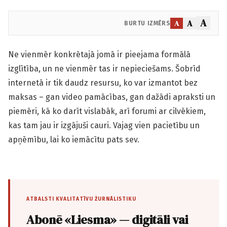
A
A
A
BURTU IZMĒRS
Ne vienmēr konkrētajā jomā ir pieejama formālā
izglītība, un ne vienmēr tas ir nepieciešams. Šo­brīd
internetā ir tik daudz resursu, ko var izmantot bez
maksas – gan video pamācības, gan dažādi apraksti un
piemēri, kā ko darīt vislabāk, arī forumi ar cilvēkiem,
kas tam jau ir izgājuši cauri. Vajag vien pacietību un
apņēmību, lai ko iemācītu pats sev.
ATBALSTI KVALITATĪVU ŽURNĀLISTIKU
Abonē «Liesma» — digitāli vai