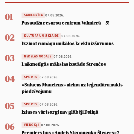
01
07.08.2026.
SABIEDRĪBA
Pusaudžu resursu centram Valmierā – 5!
02
07.08.2026.
KULTŪRA UN IZKLAIDE
Izzinot rumāņu unikālos kreklu izšuvumus
03
07.08.2026.
NEDĒĻAS NOGALE
Laikmetīgās mākslas izstāde Strenčos
04
07.08.2026.
SPORTS
«Salacas Mauciens» aicina uz leģendāru nakts
piedzīvojumu
05
07.08.2026.
SPORTS
Izlases vārtsargi nav glābēji Daliņā
06
07.08.2026.
VIEDOKĻI
Premjers būs «Andris Stepaņenko-Šlesers»?