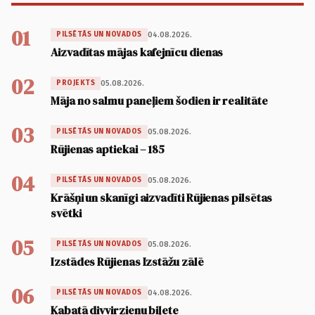
01
04.08.2026.
PILSĒTĀS UN NOVADOS
Aizvadītas mājas kafejnīcu dienas
02
05.08.2026.
PROJEKTS
Māja no salmu paneļiem šodien ir realitāte
03
05.08.2026.
PILSĒTĀS UN NOVADOS
Rūjienas aptiekai – 185
04
05.08.2026.
PILSĒTĀS UN NOVADOS
Krāšņi un skanīgi aizvadīti Rūjienas pilsētas
svētki
05
05.08.2026.
PILSĒTĀS UN NOVADOS
Izstādes Rūjienas Izstāžu zālē
06
04.08.2026.
PILSĒTĀS UN NOVADOS
Kabatā divvirzienu biļete