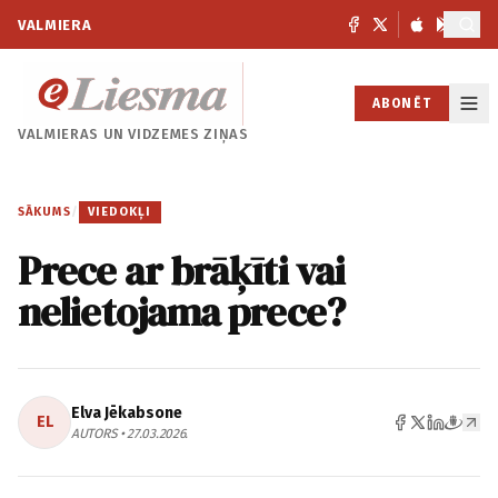
VALMIERA
ABONĒT
VALMIERAS UN
VIDZEMES ZIŅAS
SĀKUMS
/
VIEDOKĻI
Prece ar brāķīti vai
nelietojama prece?
Elva Jēkabsone
EL
AUTORS • 27.03.2026.