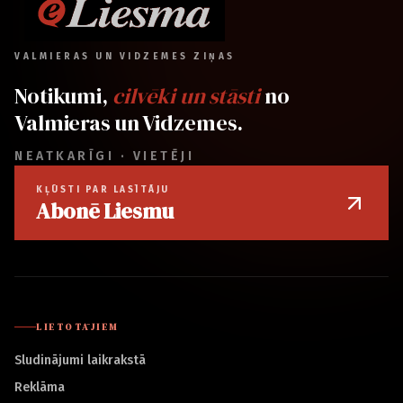
VALMIERAS UN VIDZEMES ZIŅAS
Notikumi,
cilvēki un stāsti
no
Valmieras un Vidzemes.
NEATKARĪGI · VIETĒJI
KĻŪSTI PAR LASĪTĀJU
Abonē Liesmu
LIETOTĀJIEM
Sludinājumi laikrakstā
Reklāma