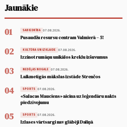
Jaunākie
01
07.08.2026.
SABIEDRĪBA
Pusaudžu resursu centram Valmierā – 5!
02
07.08.2026.
KULTŪRA UN IZKLAIDE
Izzinot rumāņu unikālos kreklu izšuvumus
03
07.08.2026.
NEDĒĻAS NOGALE
Laikmetīgās mākslas izstāde Strenčos
04
07.08.2026.
SPORTS
«Salacas Mauciens» aicina uz leģendāru nakts
piedzīvojumu
05
07.08.2026.
SPORTS
Izlases vārtsargi nav glābēji Daliņā