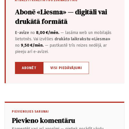
ATBALSTI KVALITATĪVU ŽURNĀLISTIKU
Abonē «Liesma» — digitāli vai
drukātā formātā
E-avīze
no
8,00 €/mēn.
— lasāma web un mobilajās
lietotnēs. Vai izvēlies
drukāto laikrakstu «Liesma»
no
9,50 €/mēn.
— pastkastē trīs reizes nedēļā, ar
pieeju arī e-avīzei.
ABONĒT
VISI PIEDĀVĀJUMI
PIEVIENOJIES SARUNAI
Pievieno komentāru
Komentēt vari arī anonīmi — pietiek norādīt vārdu.