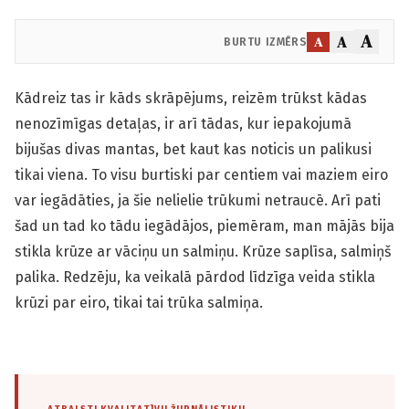
A
A
A
BURTU IZMĒRS
Kādreiz tas ir kāds skrāpējums, reizēm trūkst kādas
nenozīmīgas detaļas, ir arī tādas, kur iepakojumā
bijušas divas mantas, bet kaut kas noticis un palikusi
tikai viena. To visu burtiski par centiem vai maziem eiro
var iegādāties, ja šie nelielie trūkumi netraucē. Arī pati
šad un tad ko tādu iegādājos, piemēram, man mājās bija
stikla krūze ar vāciņu un salmiņu. Krūze saplīsa, salmiņš
palika. Redzēju, ka veikalā pārdod līdzīga veida stikla
krūzi par eiro, tikai tai trūka salmiņa.