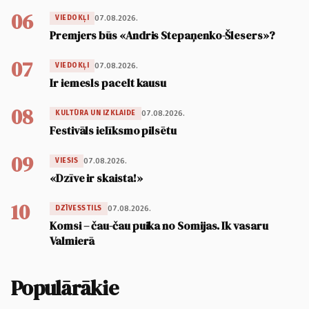
06
07.08.2026.
VIEDOKĻI
Premjers būs «Andris Stepaņenko-Šlesers»?
07
07.08.2026.
VIEDOKĻI
Ir iemesls pacelt kausu
08
07.08.2026.
KULTŪRA UN IZKLAIDE
Festivāls ielīksmo pilsētu
09
07.08.2026.
VIESIS
«Dzīve ir skaista!»
10
07.08.2026.
DZĪVESSTILS
Komsi – čau-čau puika no Somijas. Ik vasaru
Valmierā
Populārākie