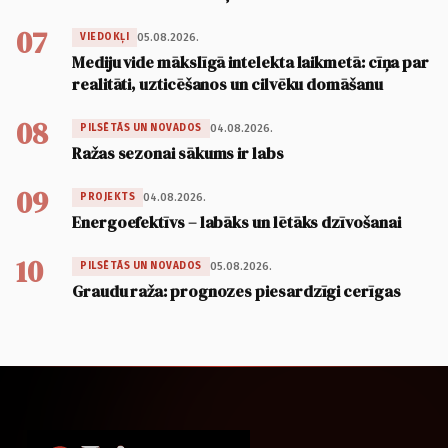
07
05.08.2026.
VIEDOKĻI
Mediju vide mākslīgā intelekta laikmetā: cīņa par
realitāti, uzticēšanos un cilvēku domāšanu
08
04.08.2026.
PILSĒTĀS UN NOVADOS
Ražas sezonai sākums ir labs
09
04.08.2026.
PROJEKTS
Energoefektīvs – labāks un lētāks dzīvošanai
10
05.08.2026.
PILSĒTĀS UN NOVADOS
Graudu raža: prognozes piesardzīgi cerīgas