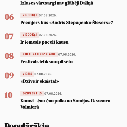
Izlases vārtsargi nav glābēji Daliņā
06
07.08.2026.
VIEDOKĻI
Premjers būs «Andris Stepaņenko-Šlesers»?
07
07.08.2026.
VIEDOKĻI
Ir iemesls pacelt kausu
08
07.08.2026.
KULTŪRA UN IZKLAIDE
Festivāls ielīksmo pilsētu
09
07.08.2026.
VIESIS
«Dzīve ir skaista!»
10
07.08.2026.
DZĪVESSTILS
Komsi – čau-čau puika no Somijas. Ik vasaru
Valmierā
Populārākie