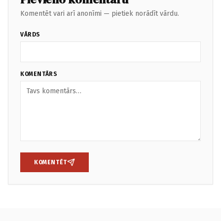
Komentēt vari arī anonīmi — pietiek norādīt vārdu.
VĀRDS
KOMENTĀRS
KOMENTĒT