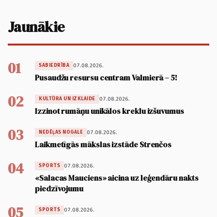
Jaunākie
01
07.08.2026.
SABIEDRĪBA
Pusaudžu resursu centram Valmierā – 5!
02
07.08.2026.
KULTŪRA UN IZKLAIDE
Izzinot rumāņu unikālos kreklu izšuvumus
03
07.08.2026.
NEDĒĻAS NOGALE
Laikmetīgās mākslas izstāde Strenčos
04
07.08.2026.
SPORTS
«Salacas Mauciens» aicina uz leģendāru nakts
piedzīvojumu
05
07.08.2026.
SPORTS