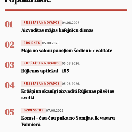
01
04.08.2026.
PILSĒTĀS UN NOVADOS
Aizvadītas mājas kafejnīcu dienas
02
05.08.2026.
PROJEKTS
Māja no salmu paneļiem šodien ir realitāte
03
05.08.2026.
PILSĒTĀS UN NOVADOS
Rūjienas aptiekai – 185
04
05.08.2026.
PILSĒTĀS UN NOVADOS
Krāšņi un skanīgi aizvadīti Rūjienas pilsētas
svētki
05
07.08.2026.
DZĪVESSTILS
Komsi – čau-čau puika no Somijas. Ik vasaru
Valmierā