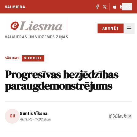
VALMIERA
ABONĒT
VALMIERAS UN
VIDZEMES ZIŅAS
SĀKUMS
/
VIEDOKĻI
Progresīvas bezjēdzības
paraugdemonstrējums
Guntis Vīksna
GU
AUTORS • 17.02.2026.