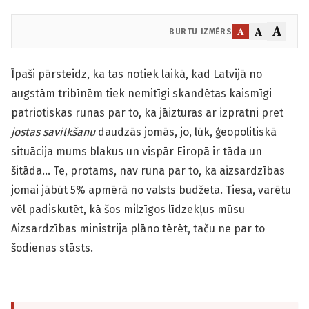
A
A
A
BURTU IZMĒRS
Īpaši pārsteidz, ka tas notiek laikā, kad Latvijā no
augstām tribīnēm tiek nemitīgi skandētas kaismīgi
patriotiskas runas par to, ka jāizturas ar izpratni pret
jostas savilkšanu
daudzās jomās, jo, lūk, ģeopolitiskā
situācija mums blakus un vispār Eiropā ir tāda un
šitāda… Te, protams, nav runa par to, ka aizsardzības
jomai jābūt 5% apmērā no valsts budžeta. Tiesa, varētu
vēl padiskutēt, kā šos milzīgos līdzekļus mūsu
Aizsardzības ministrija plāno tērēt, taču ne par to
šodienas stāsts.