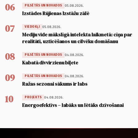
06
05.08.2026.
PILSĒTĀS UN NOVADOS
Izstādes Rūjienas Izstāžu zālē
07
05.08.2026.
VIEDOKĻI
Mediju vide mākslīgā intelekta laikmetā: cīņa par
realitāti, uzticēšanos un cilvēku domāšanu
08
04.08.2026.
PILSĒTĀS UN NOVADOS
Kabatā divvirzienu biļete
09
04.08.2026.
PILSĒTĀS UN NOVADOS
Ražas sezonai sākums ir labs
10
04.08.2026.
PROJEKTS
Energoefektīvs – labāks un lētāks dzīvošanai