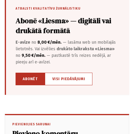
ATBALSTI KVALITATĪVU ŽURNĀLISTIKU
Abonē «Liesma» — digitāli vai
drukātā formātā
E-avīze
no
8,00 €/mēn.
— lasāma web un mobilajās
lietotnēs. Vai izvēlies
drukāto laikrakstu «Liesma»
no
9,50 €/mēn.
— pastkastē trīs reizes nedēļā, ar
pieeju arī e-avīzei.
ABONĒT
VISI PIEDĀVĀJUMI
PIEVIENOJIES SARUNAI
Pievieno komentāru