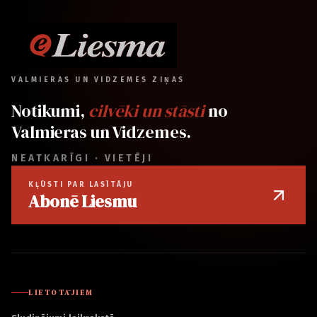
VALMIERAS UN VIDZEMES ZIŅAS
Notikumi,
cilvēki un stāsti
no
Valmieras un Vidzemes.
NEATKARĪGI · VIETĒJI
KĻŪSTI PAR LASĪTĀJU
Abonē Liesmu
LIETOTĀJIEM