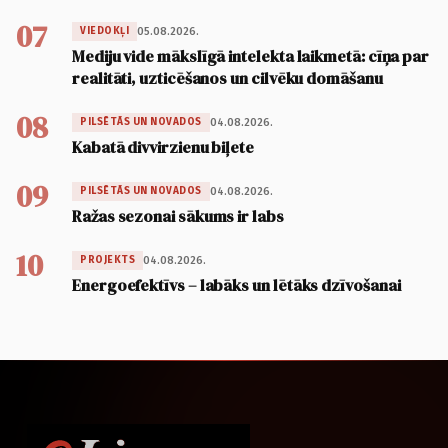
07
05.08.2026.
VIEDOKĻI
Mediju vide mākslīgā intelekta laikmetā: cīņa par
realitāti, uzticēšanos un cilvēku domāšanu
08
04.08.2026.
PILSĒTĀS UN NOVADOS
Kabatā divvirzienu biļete
09
04.08.2026.
PILSĒTĀS UN NOVADOS
Ražas sezonai sākums ir labs
10
04.08.2026.
PROJEKTS
Energoefektīvs – labāks un lētāks dzīvošanai