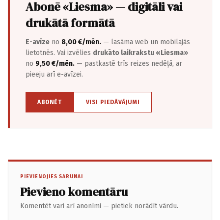
Abonē «Liesma» — digitāli vai
drukātā formātā
E-avīze
no
8,00 €/mēn.
— lasāma web un mobilajās
lietotnēs. Vai izvēlies
drukāto laikrakstu «Liesma»
no
9,50 €/mēn.
— pastkastē trīs reizes nedēļā, ar
pieeju arī e-avīzei.
ABONĒT
VISI PIEDĀVĀJUMI
PIEVIENOJIES SARUNAI
Pievieno komentāru
Komentēt vari arī anonīmi — pietiek norādīt vārdu.