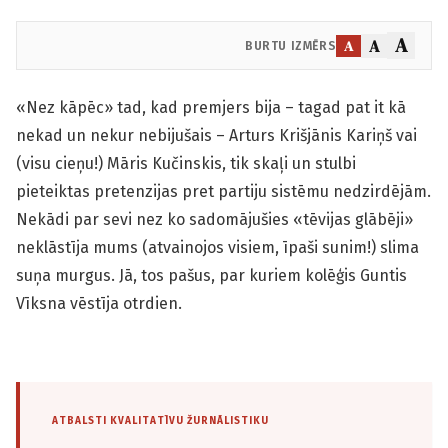
A
A
A
BURTU IZMĒRS
«Nez kāpēc» tad, kad premjers bija – tagad pat it kā
nekad un nekur nebijušais – Arturs Krišjānis Kariņš vai
(visu cieņu!) Māris Kučinskis, tik skaļi un stulbi
pieteiktas pretenzijas pret partiju sistēmu nedzirdējām.
Nekādi par sevi nez ko sadomājušies «tēvijas glābēji»
neklāstīja mums (atvainojos visiem, īpaši sunim!) slima
suņa murgus. Jā, tos pašus, par kuriem kolēģis Guntis
Vīksna vēstīja otrdien.
ATBALSTI KVALITATĪVU ŽURNĀLISTIKU