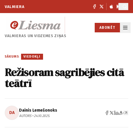
VALMIERA
ABONĒT
VALMIERAS UN
VIDZEMES ZIŅAS
SĀKUMS
/
VIEDOKĻI
Režisoram sagribējies citā
teātrī
Dainis Lemešonoks
DA
AUTORS • 24.10.2025.