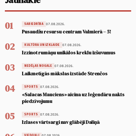
01
07.08.2026.
SABIEDRĪBA
Pusaudžu resursu centram Valmierā – 5!
02
07.08.2026.
KULTŪRA UN IZKLAIDE
Izzinot rumāņu unikālos kreklu izšuvumus
03
07.08.2026.
NEDĒĻAS NOGALE
Laikmetīgās mākslas izstāde Strenčos
04
07.08.2026.
SPORTS
«Salacas Mauciens» aicina uz leģendāru nakts
piedzīvojumu
05
07.08.2026.
SPORTS
Izlases vārtsargi nav glābēji Daliņā
07.08.2026.
VIEDOKĻI