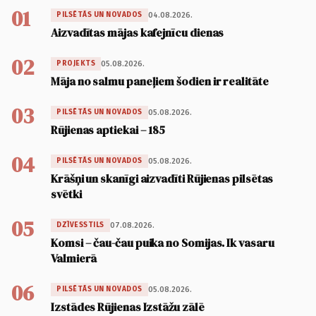
01
04.08.2026.
PILSĒTĀS UN NOVADOS
Aizvadītas mājas kafejnīcu dienas
02
05.08.2026.
PROJEKTS
Māja no salmu paneļiem šodien ir realitāte
03
05.08.2026.
PILSĒTĀS UN NOVADOS
Rūjienas aptiekai – 185
04
05.08.2026.
PILSĒTĀS UN NOVADOS
Krāšņi un skanīgi aizvadīti Rūjienas pilsētas
svētki
05
07.08.2026.
DZĪVESSTILS
Komsi – čau-čau puika no Somijas. Ik vasaru
Valmierā
06
05.08.2026.
PILSĒTĀS UN NOVADOS
Izstādes Rūjienas Izstāžu zālē