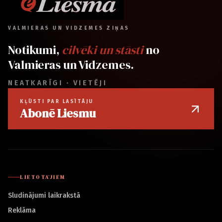
VALMIERAS UN VIDZEMES ZIŅAS
Notikumi,
cilvēki un stāsti
no
Valmieras un Vidzemes.
NEATKARĪGI · VIETĒJI
KĻŪSTI PAR LASĪTĀJU
Abonē Liesmu
LIETOTĀJIEM
Sludinājumi laikrakstā
Reklāma