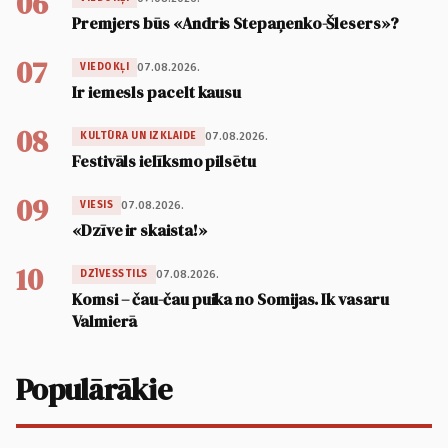
06
Premjers būs «Andris Stepaņenko-Šlesers»?
07
07.08.2026.
VIEDOKĻI
Ir iemesls pacelt kausu
08
07.08.2026.
KULTŪRA UN IZKLAIDE
Festivāls ielīksmo pilsētu
09
07.08.2026.
VIESIS
«Dzīve ir skaista!»
10
07.08.2026.
DZĪVESSTILS
Komsi – čau-čau puika no Somijas. Ik vasaru
Valmierā
Populārākie