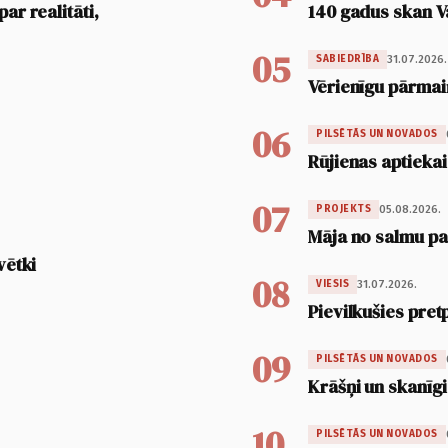
ar realitāti,
140 gadus skan V
05
31.07.2026.
SABIEDRĪBA
Vērienīgu pārmai
06
PILSĒTĀS UN NOVADOS
Rūjienas aptiekai
07
05.08.2026.
PROJEKTS
Māja no salmu pan
vētki
08
31.07.2026.
VIESIS
Pievilkušies pret
09
PILSĒTĀS UN NOVADOS
Krāšņi un skanīgi
10
PILSĒTĀS UN NOVADOS