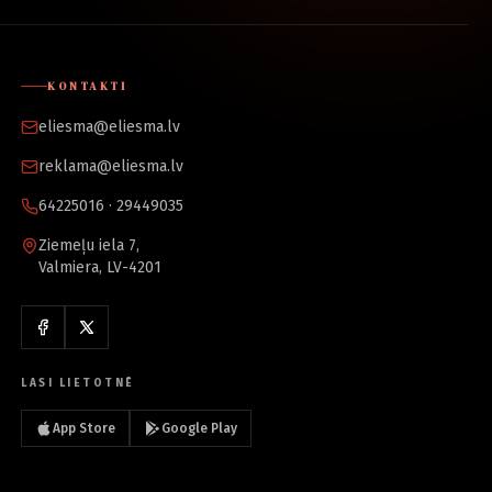
KONTAKTI
eliesma@eliesma.lv
reklama@eliesma.lv
64225016 · 29449035
Ziemeļu iela 7,
Valmiera, LV-4201
LASI LIETOTNĒ
App Store
Google Play