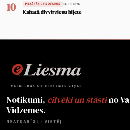
10
04.08.2026.
PILSĒTĀS UN NOVADOS
Kabatā divvirzienu biļete
VALMIERAS UN VIDZEMES ZIŅAS
Notikumi,
cilvēki un stāsti
no Va
Vidzemes.
NEATKARĪGI · VIETĒJI