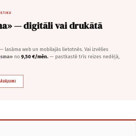
ISTIKU
a» — digitāli vai drukātā
— lasāma web un mobilajās lietotnēs. Vai izvēlies
iesma»
no
9,50 €/mēn.
— pastkastē trīs reizes nedēļā,
DĀVĀJUMI