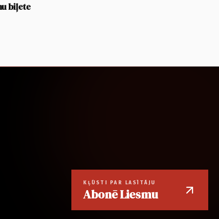
u biļete
KĻŪSTI PAR LASĪTĀJU
Abonē Liesmu