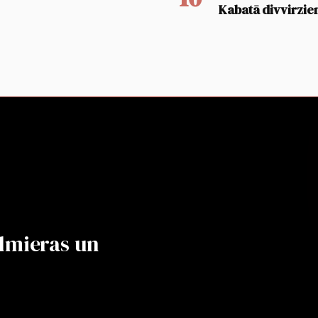
Kabatā divvirzien
lmieras un