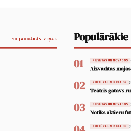
Populārākie
10 JAUNĀKĀS ZIŅAS
01
PILSĒTĀS UN NOVADOS
Aizvadītas mājas
02
3
KULTŪRA UN IZKLAIDE
Teātris gatavs ru
03
PILSĒTĀS UN NOVADOS
Notiks aktieru fu
04
3
KULTŪRA UN IZKLAIDE