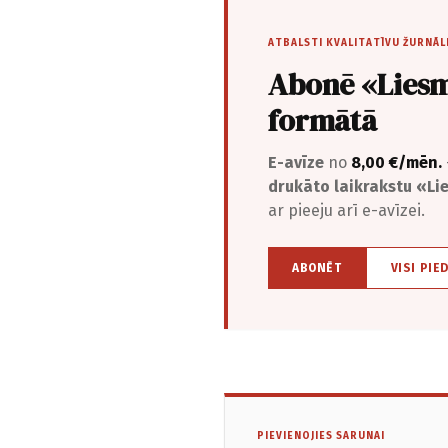
ATBALSTI KVALITATĪVU ŽURNĀL
Abonē «Liesm
formātā
E-avīze
no
8,00 €/mēn.
drukāto laikrakstu «L
ar pieeju arī e-avīzei.
ABONĒT
VISI PIE
PIEVIENOJIES SARUNAI