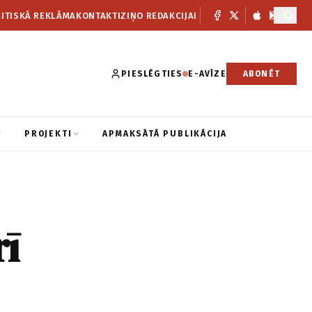
ITISKĀ REKLĀMA
KONTAKTI
ZIŅO REDAKCIJAI
PIESLĒGTIES
E-AVĪZE
ABONĒT
PROJEKTI
APMAKSĀTĀ PUBLIKĀCIJA
ī