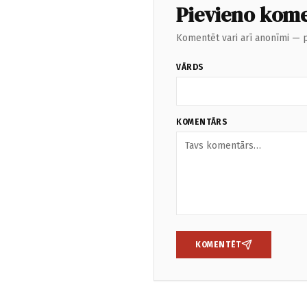
Pievieno kom
Komentēt vari arī anonīmi — p
VĀRDS
KOMENTĀRS
KOMENTĒT