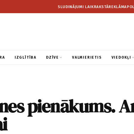
SLUDINĀJUMI LAIKRAKSTĀ
REKLĀMA
POL
RA
IZGLĪTĪBA
DZĪVE
VALMIERIETIS
VIEDOKĻI
nes pienākums. Ar
ai