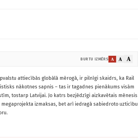
A
A
A
BURTU IZMĒRS
valstu attiecībās globālā mērogā, ir pilnīgi skaidrs, ka Rail
istisks nākotnes sapnis – tas ir tagadnes pienākums visām
stīm, tostarp Latvijai. Jo katrs bezjēdzīgi aizkavētais mēnesis
ā megaprojekta izmaksas, bet arī iedragā sabiedroto uzticību
oru.