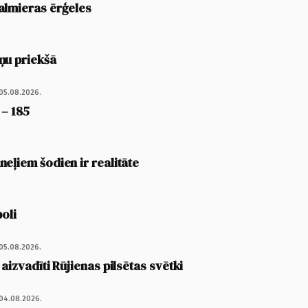
almieras ērģeles
ņu priekšā
05.08.2026.
 – 185
eļiem šodien ir realitāte
poli
05.08.2026.
 aizvadīti Rūjienas pilsētas svētki
04.08.2026.