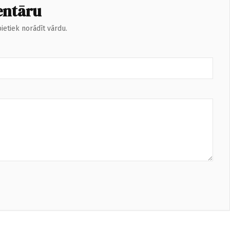
entāru
ietiek norādīt vārdu.