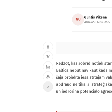
Guntis Vīksna
GU
AUTORS • 17.06.2025.
Redzot, kas šobrīd notiek starp
Baltica nebūt nav kaut kāds m
šajā projektā iesaistītajām val
apdraud ne tikai šī stratēģisk
un iedrošina potenciālo agres