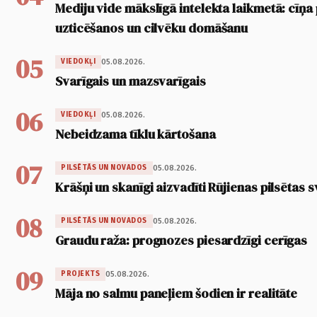
Mediju vide mākslīgā intelekta laikmetā: cīņa p
uzticēšanos un cilvēku domāšanu
05
05.08.2026.
VIEDOKĻI
Svarīgais un mazsvarīgais
06
05.08.2026.
VIEDOKĻI
Nebeidzama tīklu kārtošana
07
05.08.2026.
PILSĒTĀS UN NOVADOS
Krāšņi un skanīgi aizvadīti Rūjienas pilsētas s
08
05.08.2026.
PILSĒTĀS UN NOVADOS
Graudu raža: prognozes piesardzīgi cerīgas
09
05.08.2026.
PROJEKTS
Māja no salmu paneļiem šodien ir realitāte