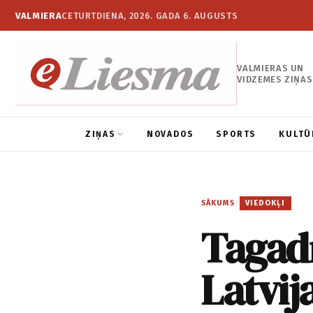
VALMIERA
CETURTDIENA, 2026. GADA 6. AUGUSTS
VALMIERAS UN
VIDZEMES ZIŅAS
ZIŅAS
NOVADOS
SPORTS
KULTŪ
SĀKUMS
/
VIEDOKĻI
Tagad
Latvij