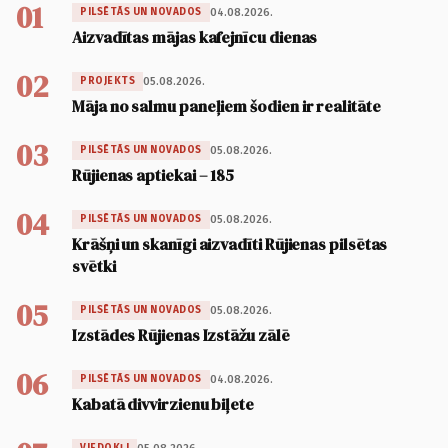
01
04.08.2026.
PILSĒTĀS UN NOVADOS
Aizvadītas mājas kafejnīcu dienas
02
05.08.2026.
PROJEKTS
Māja no salmu paneļiem šodien ir realitāte
03
05.08.2026.
PILSĒTĀS UN NOVADOS
Rūjienas aptiekai – 185
04
05.08.2026.
PILSĒTĀS UN NOVADOS
Krāšņi un skanīgi aizvadīti Rūjienas pilsētas
svētki
05
05.08.2026.
PILSĒTĀS UN NOVADOS
Izstādes Rūjienas Izstāžu zālē
06
04.08.2026.
PILSĒTĀS UN NOVADOS
Kabatā divvirzienu biļete