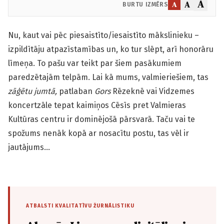
A
A
A
BURTU IZMĒRS
Nu, kaut vai pēc piesaistīto/iesaistīto mākslinieku –
izpildītāju atpazīstamības un, ko tur slēpt, arī honorāru
līmeņa. To pašu var teikt par šiem pasākumiem
paredzētajām telpām. Lai kā mums, valmieriešiem, tas
zāģētu jumtā,
patlaban
Gors
Rēzeknē vai Vidzemes
koncertzāle tepat kaimiņos Cēsīs pret Valmieras
Kultūras centru ir dominējošā pārsvarā. Taču vai te
spožums nenāk kopā ar nosacītu postu, tas vēl ir
jautājums…
ATBALSTI KVALITATĪVU ŽURNĀLISTIKU