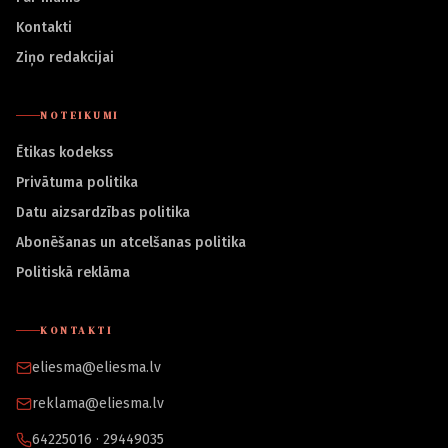
Kontakti
Ziņo redakcijai
NOTEIKUMI
Ētikas kodekss
Privātuma politika
Datu aizsardzības politika
Abonēšanas un atcelšanas politika
Politiskā reklāma
KONTAKTI
eliesma@eliesma.lv
reklama@eliesma.lv
64225016 · 29449035