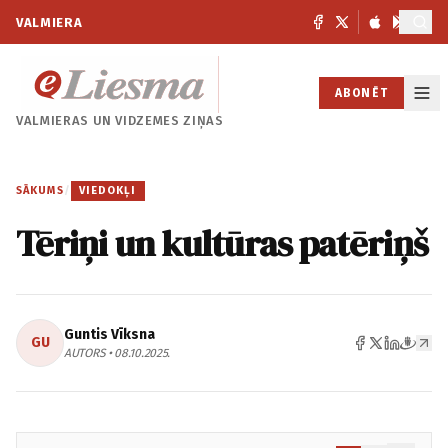
VALMIERA
ABONĒT
VALMIERAS UN
VIDZEMES ZIŅAS
SĀKUMS
/
VIEDOKĻI
Tēriņi un kultūras patēriņš
Guntis Vīksna
GU
AUTORS • 08.10.2025.