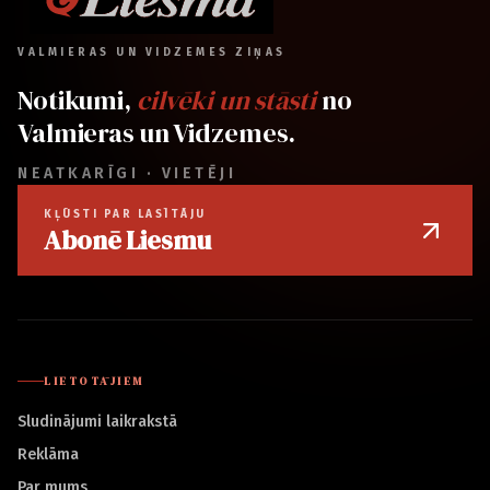
VALMIERAS UN VIDZEMES ZIŅAS
Notikumi,
cilvēki un stāsti
no
Valmieras un Vidzemes.
NEATKARĪGI · VIETĒJI
KĻŪSTI PAR LASĪTĀJU
Abonē Liesmu
LIETOTĀJIEM
Sludinājumi laikrakstā
Reklāma
Par mums