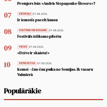
Premjers būs «Andris Stepaņenko-Šlesers»?
07
07.08.2026.
VIEDOKĻI
Ir iemesls pacelt kausu
08
07.08.2026.
KULTŪRA UN IZKLAIDE
Festivāls ielīksmo pilsētu
09
07.08.2026.
VIESIS
«Dzīve ir skaista!»
10
07.08.2026.
DZĪVESSTILS
Komsi – čau-čau puika no Somijas. Ik vasaru
Valmierā
Populārākie