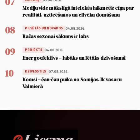
07
05.08.2026.
VIEDOKĻI
Mediju vide mākslīgā intelekta laikmetā: cīņa par
realitāti, uzticēšanos un cilvēku domāšanu
08
04.08.2026.
PILSĒTĀS UN NOVADOS
Ražas sezonai sākums ir labs
09
04.08.2026.
PROJEKTS
Energoefektīvs – labāks un lētāks dzīvošanai
10
07.08.2026.
DZĪVESSTILS
Komsi – čau-čau puika no Somijas. Ik vasaru
Valmierā