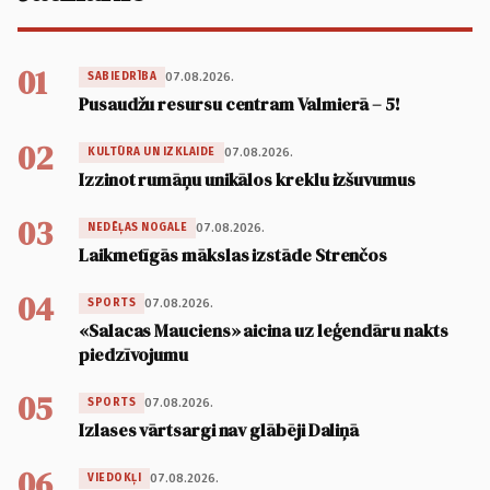
01
07.08.2026.
SABIEDRĪBA
Pusaudžu resursu centram Valmierā – 5!
02
07.08.2026.
KULTŪRA UN IZKLAIDE
Izzinot rumāņu unikālos kreklu izšuvumus
03
07.08.2026.
NEDĒĻAS NOGALE
Laikmetīgās mākslas izstāde Strenčos
04
07.08.2026.
SPORTS
«Salacas Mauciens» aicina uz leģendāru nakts
piedzīvojumu
05
07.08.2026.
SPORTS
Izlases vārtsargi nav glābēji Daliņā
06
07.08.2026.
VIEDOKĻI