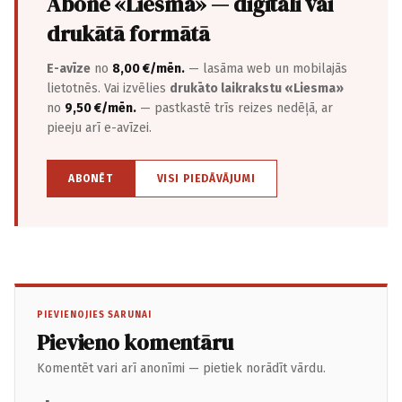
Abonē «Liesma» — digitāli vai
drukātā formātā
E-avīze
no
8,00 €/mēn.
— lasāma web un mobilajās
lietotnēs. Vai izvēlies
drukāto laikrakstu «Liesma»
no
9,50 €/mēn.
— pastkastē trīs reizes nedēļā, ar
pieeju arī e-avīzei.
ABONĒT
VISI PIEDĀVĀJUMI
PIEVIENOJIES SARUNAI
Pievieno komentāru
Komentēt vari arī anonīmi — pietiek norādīt vārdu.