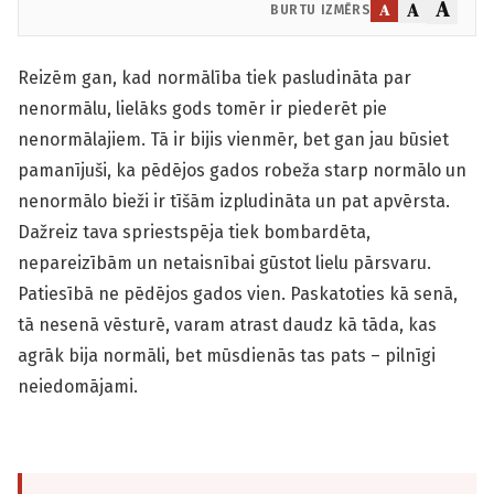
A
A
A
BURTU IZMĒRS
Reizēm gan, kad normālība tiek pasludināta par
nenormālu, lielāks gods tomēr ir piederēt pie
nenormālajiem. Tā ir bijis vienmēr, bet gan jau būsiet
pamanījuši, ka pēdējos gados robeža starp normālo un
nenormālo bieži ir tīšām izpludināta un pat apvērsta.
Dažreiz tava spriestspēja tiek bombardēta,
nepareizībām un netaisnībai gūstot lielu pārsvaru.
Patiesībā ne pēdējos gados vien. Paskatoties kā senā,
tā nesenā vēsturē, varam atrast daudz kā tāda, kas
agrāk bija normāli, bet mūsdienās tas pats – pilnīgi
neiedomājami.