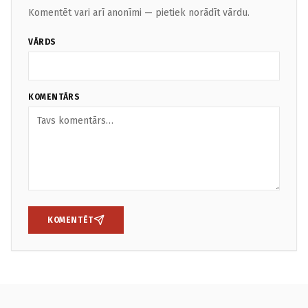
Komentēt vari arī anonīmi — pietiek norādīt vārdu.
VĀRDS
KOMENTĀRS
KOMENTĒT