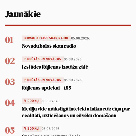
Jaunākie
01
05.08.2026.
NOVADU BALSS SKAN RADIO
Novadu balss skan radio
02
05.08.2026.
PILSĒTĀS UN NOVADOS
Izstādes Rūjienas Izstāžu zālē
03
05.08.2026.
PILSĒTĀS UN NOVADOS
Rūjienas aptiekai – 185
04
05.08.2026.
VIEDOKĻI
Mediju vide mākslīgā intelekta laikmetā: cīņa par
realitāti, uzticēšanos un cilvēku domāšanu
05
05.08.2026.
VIEDOKĻI