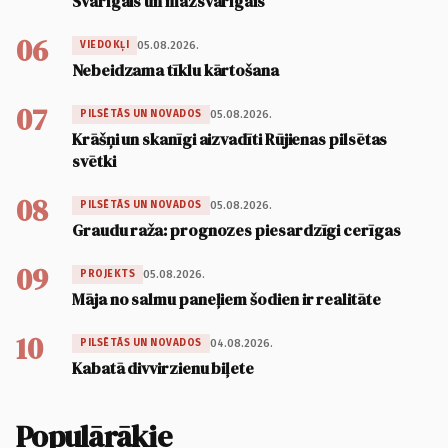
Svarīgais un mazsvarīgais
06
05.08.2026.
VIEDOKĻI
Nebeidzama tīklu kārtošana
07
05.08.2026.
PILSĒTĀS UN NOVADOS
Krāšņi un skanīgi aizvadīti Rūjienas pilsētas
svētki
08
05.08.2026.
PILSĒTĀS UN NOVADOS
Graudu raža: prognozes piesardzīgi cerīgas
09
05.08.2026.
PROJEKTS
Māja no salmu paneļiem šodien ir realitāte
10
04.08.2026.
PILSĒTĀS UN NOVADOS
Kabatā divvirzienu biļete
Populārākie