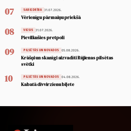
07
31.07.2026.
SABIEDRĪBA
Vērienīgu pārmaiņu priekšā
08
31.07.2026.
VIESIS
Pievilkušies pretpoli
09
05.08.2026.
PILSĒTĀS UN NOVADOS
Krāšņi un skanīgi aizvadīti Rūjienas pilsētas
svētki
10
04.08.2026.
PILSĒTĀS UN NOVADOS
Kabatā divvirzienu biļete