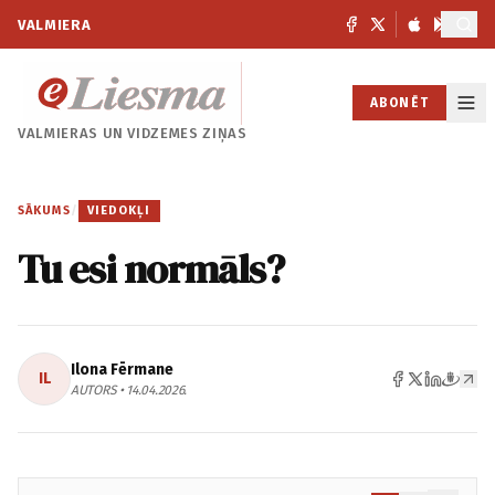
VALMIERA
ABONĒT
VALMIERAS UN
VIDZEMES ZIŅAS
SĀKUMS
/
VIEDOKĻI
Tu esi normāls?
Ilona Fērmane
IL
AUTORS • 14.04.2026.