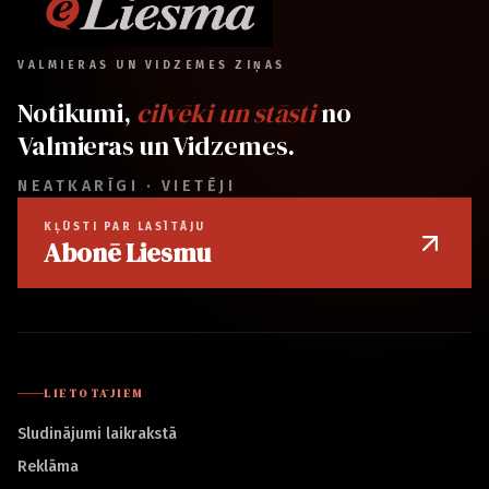
VALMIERAS UN VIDZEMES ZIŅAS
Notikumi,
cilvēki un stāsti
no
Valmieras un Vidzemes.
NEATKARĪGI · VIETĒJI
KĻŪSTI PAR LASĪTĀJU
Abonē Liesmu
LIETOTĀJIEM
Sludinājumi laikrakstā
Reklāma