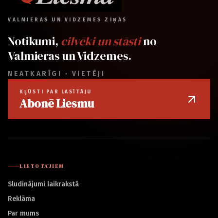
VALMIERAS UN VIDZEMES ZIŅAS
Notikumi,
cilvēki un stāsti
no
Valmieras un Vidzemes.
NEATKARĪGI · VIETĒJI
KĻŪSTI PAR LASĪTĀJU
Abonē Liesmu
LIETOTĀJIEM
Sludinājumi laikrakstā
Reklāma
Par mums