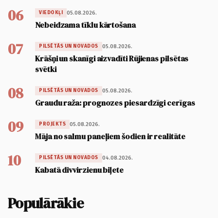
06
05.08.2026.
VIEDOKĻI
Nebeidzama tīklu kārtošana
07
05.08.2026.
PILSĒTĀS UN NOVADOS
Krāšņi un skanīgi aizvadīti Rūjienas pilsētas
svētki
08
05.08.2026.
PILSĒTĀS UN NOVADOS
Graudu raža: prognozes piesardzīgi cerīgas
09
05.08.2026.
PROJEKTS
Māja no salmu paneļiem šodien ir realitāte
10
04.08.2026.
PILSĒTĀS UN NOVADOS
Kabatā divvirzienu biļete
Populārākie