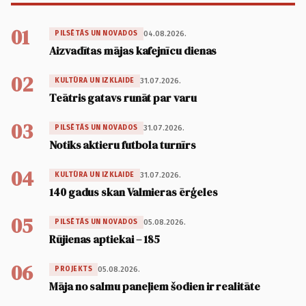
01
04.08.2026.
PILSĒTĀS UN NOVADOS
Aizvadītas mājas kafejnīcu dienas
02
31.07.2026.
KULTŪRA UN IZKLAIDE
Teātris gatavs runāt par varu
03
31.07.2026.
PILSĒTĀS UN NOVADOS
Notiks aktieru futbola turnīrs
04
31.07.2026.
KULTŪRA UN IZKLAIDE
140 gadus skan Valmieras ērģeles
05
05.08.2026.
PILSĒTĀS UN NOVADOS
Rūjienas aptiekai – 185
06
05.08.2026.
PROJEKTS
Māja no salmu paneļiem šodien ir realitāte