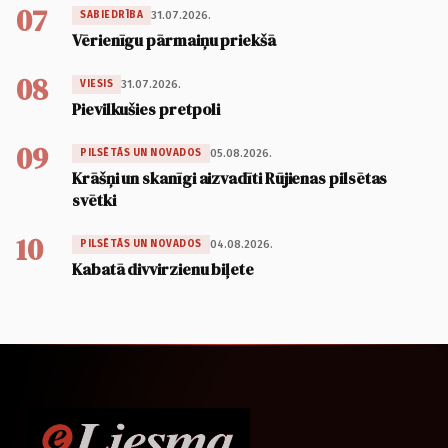
07
31.07.2026.
SABIEDRĪBA
Vērienīgu pārmaiņu priekšā
08
31.07.2026.
VIESIS
Pievilkušies pretpoli
09
05.08.2026.
PILSĒTĀS UN NOVADOS
Krāšņi un skanīgi aizvadīti Rūjienas pilsētas
svētki
10
04.08.2026.
PILSĒTĀS UN NOVADOS
Kabatā divvirzienu biļete