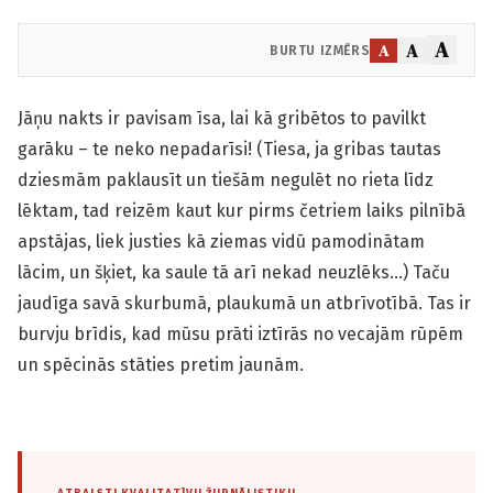
A
A
A
BURTU IZMĒRS
Jāņu nakts ir pavisam īsa, lai kā gribētos to pavilkt
garāku – te neko nepadarīsi! (Tiesa, ja gribas tautas
dziesmām paklausīt un tiešām negulēt no rieta līdz
lēktam, tad reizēm kaut kur pirms četriem laiks pilnībā
apstājas, liek justies kā ziemas vidū pamodinātam
lācim, un šķiet, ka saule tā arī nekad neuzlēks…) Taču
jaudīga savā skurbumā, plaukumā un atbrīvotībā. Tas ir
burvju brīdis, kad mūsu prāti iztīrās no vecajām rūpēm
un spēcinās stāties pretim jaunām.