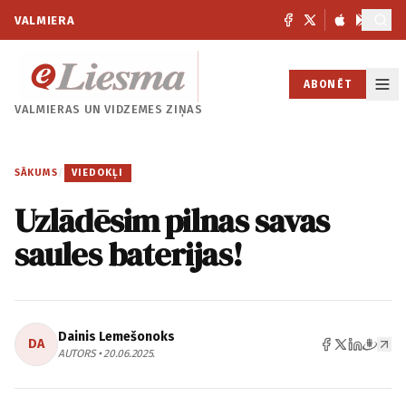
VALMIERA
ABONĒT
VALMIERAS UN
VIDZEMES ZIŅAS
SĀKUMS
/
VIEDOKĻI
Uzlādēsim pilnas savas
saules baterijas!
Dainis Lemešonoks
DA
AUTORS • 20.06.2025.