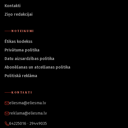
Kontakti
Ziņo redakcijai
NOTEIKUMI
Ētikas kodekss
Privātuma politika
Datu aizsardzības politika
Abonēšanas un atcelšanas politika
Politiskā reklāma
KONTAKTI
eliesma@eliesma.lv
reklama@eliesma.lv
64225016 · 29449035