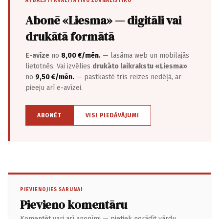
ATBALSTI KVALITATĪVU ŽURNĀLISTIKU
Abonē «Liesma» — digitāli vai
drukātā formātā
E-avīze
no
8,00 €/mēn.
— lasāma web un mobilajās
lietotnēs. Vai izvēlies
drukāto laikrakstu «Liesma»
no
9,50 €/mēn.
— pastkastē trīs reizes nedēļā, ar
pieeju arī e-avīzei.
ABONĒT
VISI PIEDĀVĀJUMI
PIEVIENOJIES SARUNAI
Pievieno komentāru
Komentēt vari arī anonīmi — pietiek norādīt vārdu.