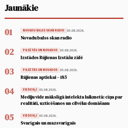
Jaunākie
01
05.08.2026.
NOVADU BALSS SKAN RADIO
Novadu balss skan radio
02
05.08.2026.
PILSĒTĀS UN NOVADOS
Izstādes Rūjienas Izstāžu zālē
03
05.08.2026.
PILSĒTĀS UN NOVADOS
Rūjienas aptiekai – 185
04
05.08.2026.
VIEDOKĻI
Mediju vide mākslīgā intelekta laikmetā: cīņa par
realitāti, uzticēšanos un cilvēku domāšanu
05
05.08.2026.
VIEDOKĻI
Svarīgais un mazsvarīgais