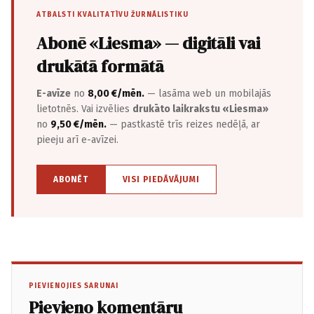
ATBALSTI KVALITATĪVU ŽURNĀLISTIKU
Abonē «Liesma» — digitāli vai
drukātā formātā
E-avīze
no
8,00 €/mēn.
— lasāma web un mobilajās
lietotnēs. Vai izvēlies
drukāto laikrakstu «Liesma»
no
9,50 €/mēn.
— pastkastē trīs reizes nedēļā, ar
pieeju arī e-avīzei.
ABONĒT
VISI PIEDĀVĀJUMI
PIEVIENOJIES SARUNAI
Pievieno komentāru