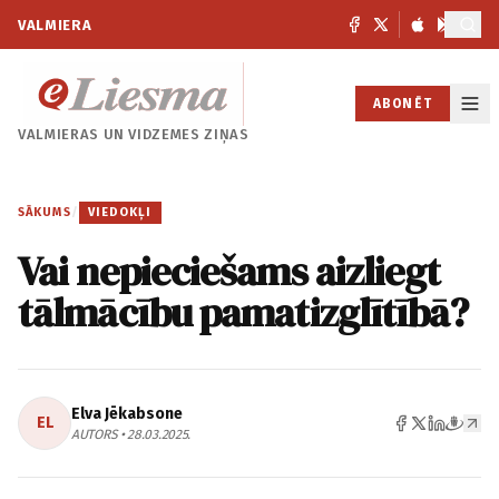
VALMIERA
ABONĒT
VALMIERAS UN
VIDZEMES ZIŅAS
SĀKUMS
/
VIEDOKĻI
Vai nepieciešams aizliegt
tālmācību pamatizglītībā?
Elva Jēkabsone
EL
AUTORS • 28.03.2025.