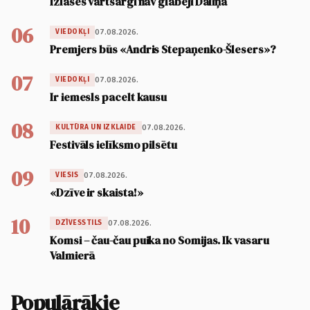
Izlases vārtsargi nav glābēji Daliņā
06
07.08.2026.
VIEDOKĻI
Premjers būs «Andris Stepaņenko-Šlesers»?
07
07.08.2026.
VIEDOKĻI
Ir iemesls pacelt kausu
08
07.08.2026.
KULTŪRA UN IZKLAIDE
Festivāls ielīksmo pilsētu
09
07.08.2026.
VIESIS
«Dzīve ir skaista!»
10
07.08.2026.
DZĪVESSTILS
Komsi – čau-čau puika no Somijas. Ik vasaru
Valmierā
Populārākie