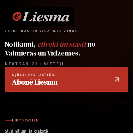
VALMIERAS UN VIDZEMES ZIŅAS
Notikumi,
cilvēki un stāsti
no
Valmieras un Vidzemes.
NEATKARĪGI · VIETĒJI
KĻŪSTI PAR LASĪTĀJU
Abonē Liesmu
LIETOTĀJIEM
Sludinājumi laikrakstā