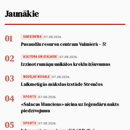
Jaunākie
01
07.08.2026.
SABIEDRĪBA
Pusaudžu resursu centram Valmierā – 5!
02
07.08.2026.
KULTŪRA UN IZKLAIDE
Izzinot rumāņu unikālos kreklu izšuvumus
03
07.08.2026.
NEDĒĻAS NOGALE
Laikmetīgās mākslas izstāde Strenčos
04
07.08.2026.
SPORTS
«Salacas Mauciens» aicina uz leģendāru nakts
piedzīvojumu
05
07.08.2026.
SPORTS