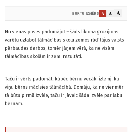
A
A
A
BURTU IZMĒRS
No vienas puses padomājot – šāds likuma grozījums
varētu uzlabot tālmācības skolu zemos rādītājus valsts
pārbaudes darbos, tomēr jāņem vērā, ka ne visām
tālmācības skolām ir zemi rezultāti.
Taču ir vērts padomāt, kāpēc bērnu vecāki izlemj, ka
viņu bērns mācīsies tālmācībā. Domāju, ka ne vienmēr
tā būtu pirmā izvēle, taču ir jāveic šāda izvēle par labu
bērnam.