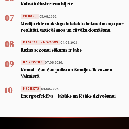
Kabatā divvirzienu biļete
07
05.08.2026.
VIEDOKĻI
Mediju vide mākslīgā intelekta laikmetā: cīņa par
realitāti, uzticēšanos un cilvēku domāšanu
08
04.08.2026.
PILSĒTĀS UN NOVADOS
Ražas sezonai sākums ir labs
09
07.08.2026.
DZĪVESSTILS
Komsi – čau-čau puika no Somijas. Ik vasaru
Valmierā
10
04.08.2026.
PROJEKTS
Energoefektīvs – labāks un lētāks dzīvošanai