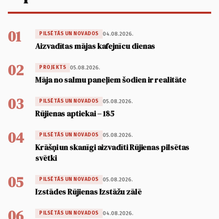
01
04.08.2026.
PILSĒTĀS UN NOVADOS
Aizvadītas mājas kafejnīcu dienas
02
05.08.2026.
PROJEKTS
Māja no salmu paneļiem šodien ir realitāte
03
05.08.2026.
PILSĒTĀS UN NOVADOS
Rūjienas aptiekai – 185
04
05.08.2026.
PILSĒTĀS UN NOVADOS
Krāšņi un skanīgi aizvadīti Rūjienas pilsētas
svētki
05
05.08.2026.
PILSĒTĀS UN NOVADOS
Izstādes Rūjienas Izstāžu zālē
06
04.08.2026.
PILSĒTĀS UN NOVADOS