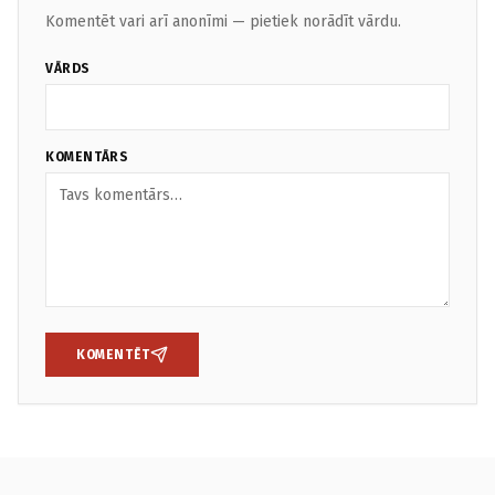
Komentēt vari arī anonīmi — pietiek norādīt vārdu.
VĀRDS
KOMENTĀRS
KOMENTĒT