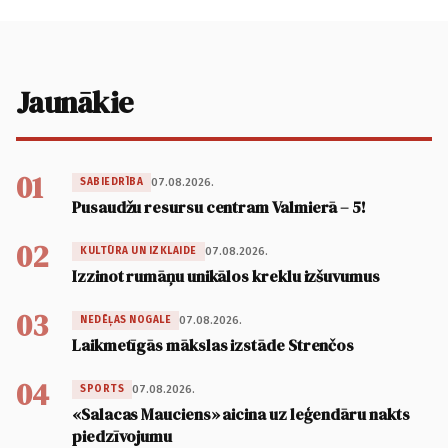
Jaunākie
01
07.08.2026.
SABIEDRĪBA
Pusaudžu resursu centram Valmierā – 5!
02
07.08.2026.
KULTŪRA UN IZKLAIDE
Izzinot rumāņu unikālos kreklu izšuvumus
03
07.08.2026.
NEDĒĻAS NOGALE
Laikmetīgās mākslas izstāde Strenčos
04
07.08.2026.
SPORTS
«Salacas Mauciens» aicina uz leģendāru nakts
piedzīvojumu