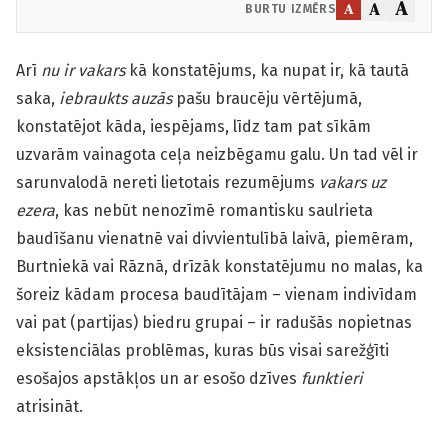
A
A
A
BURTU IZMĒRS
Arī
nu ir vakars
kā konstatējums, ka nupat ir, kā tautā
saka,
iebraukts auzās
pašu braucēju vērtējumā,
konstatējot kāda, iespējams, līdz tam pat sīkām
uzvarām vainagota ceļa neizbēgamu galu. Un tad vēl ir
sarunvalodā nereti lietotais rezumējums
vakars uz
ezera
, kas nebūt nenozīmē romantisku saulrieta
baudīšanu vienatnē vai divvientulībā laivā, piemēram,
Burtniekā vai Rāznā, drīzāk konstatējumu no malas, ka
šoreiz kādam procesa baudītājam – vienam indivīdam
vai pat (partijas) biedru grupai – ir radušās nopietnas
eksistenciālas problēmas, kuras būs visai sarežģīti
esošajos apstākļos un ar esošo dzīves
funktieri
atrisināt.