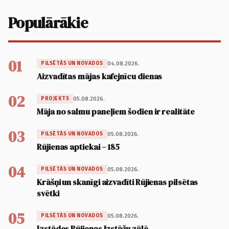
Populārākie
01
04.08.2026.
PILSĒTĀS UN NOVADOS
Aizvadītas mājas kafejnīcu dienas
02
05.08.2026.
PROJEKTS
Māja no salmu paneļiem šodien ir realitāte
03
05.08.2026.
PILSĒTĀS UN NOVADOS
Rūjienas aptiekai – 185
04
05.08.2026.
PILSĒTĀS UN NOVADOS
Krāšņi un skanīgi aizvadīti Rūjienas pilsētas
svētki
05
05.08.2026.
PILSĒTĀS UN NOVADOS
Izstādes Rūjienas Izstāžu zālē