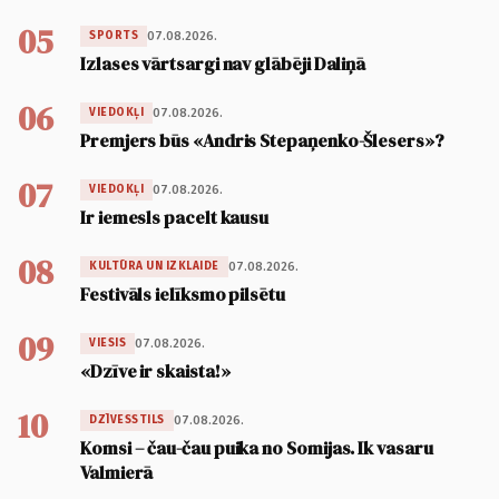
05
07.08.2026.
SPORTS
Izlases vārtsargi nav glābēji Daliņā
06
07.08.2026.
VIEDOKĻI
Premjers būs «Andris Stepaņenko-Šlesers»?
07
07.08.2026.
VIEDOKĻI
Ir iemesls pacelt kausu
08
07.08.2026.
KULTŪRA UN IZKLAIDE
Festivāls ielīksmo pilsētu
09
07.08.2026.
VIESIS
«Dzīve ir skaista!»
10
07.08.2026.
DZĪVESSTILS
Komsi – čau-čau puika no Somijas. Ik vasaru
Valmierā