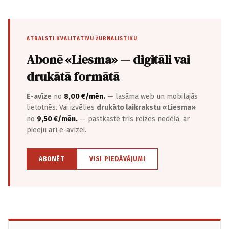
ATBALSTI KVALITATĪVU ŽURNĀLISTIKU
Abonē «Liesma» — digitāli vai
drukātā formātā
E-avīze
no
8,00 €/mēn.
— lasāma web un mobilajās
lietotnēs. Vai izvēlies
drukāto laikrakstu «Liesma»
no
9,50 €/mēn.
— pastkastē trīs reizes nedēļā, ar
pieeju arī e-avīzei.
ABONĒT
VISI PIEDĀVĀJUMI