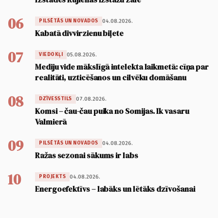
06
04.08.2026.
PILSĒTĀS UN NOVADOS
Kabatā divvirzienu biļete
07
05.08.2026.
VIEDOKĻI
Mediju vide mākslīgā intelekta laikmetā: cīņa par
realitāti, uzticēšanos un cilvēku domāšanu
08
07.08.2026.
DZĪVESSTILS
Komsi – čau-čau puika no Somijas. Ik vasaru
Valmierā
09
04.08.2026.
PILSĒTĀS UN NOVADOS
Ražas sezonai sākums ir labs
10
04.08.2026.
PROJEKTS
Energoefektīvs – labāks un lētāks dzīvošanai