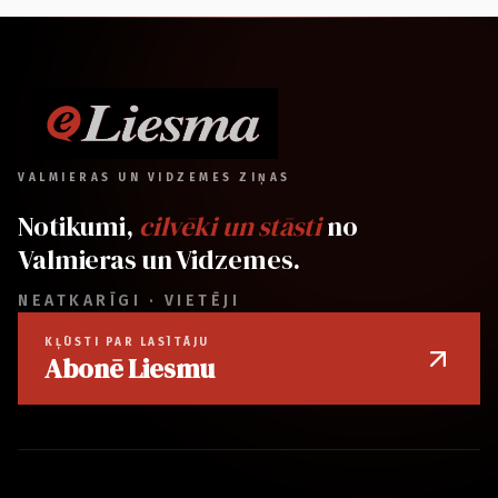
VALMIERAS UN VIDZEMES ZIŅAS
Notikumi,
cilvēki un stāsti
no
Valmieras un Vidzemes.
NEATKARĪGI · VIETĒJI
KĻŪSTI PAR LASĪTĀJU
Abonē Liesmu