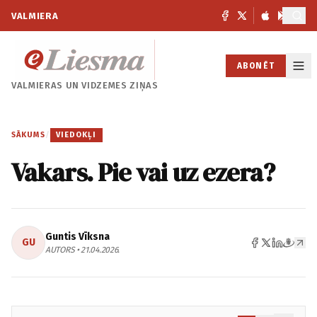
VALMIERA
ABONĒT
VALMIERAS UN
VIDZEMES ZIŅAS
SĀKUMS
/
VIEDOKĻI
Vakars. Pie vai uz ezera?
Guntis Vīksna
GU
AUTORS • 21.04.2026.