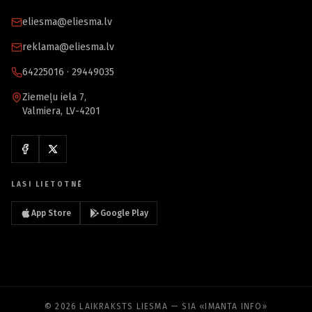
eliesma@eliesma.lv
reklama@eliesma.lv
64225016 · 29449035
Ziemeļu iela 7,
Valmiera, LV-4201
LASI LIETOTNĒ
App Store
Google Play
© 2026 LAIKRAKSTS LIESMA — SIA «IMANTA INFO»