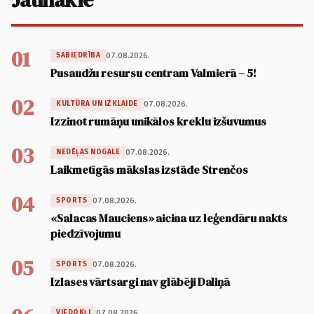
01
07.08.2026.
SABIEDRĪBA
Pusaudžu resursu centram Valmierā – 5!
02
07.08.2026.
KULTŪRA UN IZKLAIDE
Izzinot rumāņu unikālos kreklu izšuvumus
03
07.08.2026.
NEDĒĻAS NOGALE
Laikmetīgās mākslas izstāde Strenčos
04
07.08.2026.
SPORTS
«Salacas Mauciens» aicina uz leģendāru nakts
piedzīvojumu
05
07.08.2026.
SPORTS
Izlases vārtsargi nav glābēji Daliņā
07.08.2026.
VIEDOKĻI