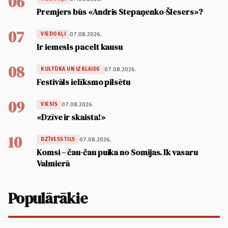
06
Premjers būs «Andris Stepaņenko-Šlesers»?
07
07.08.2026.
VIEDOKĻI
Ir iemesls pacelt kausu
08
07.08.2026.
KULTŪRA UN IZKLAIDE
Festivāls ielīksmo pilsētu
09
07.08.2026.
VIESIS
«Dzīve ir skaista!»
10
07.08.2026.
DZĪVESSTILS
Komsi – čau-čau puika no Somijas. Ik vasaru
Valmierā
Populārākie