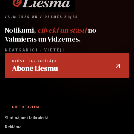
VALMIERAS UN VIDZEMES ZIŅAS
Notikumi,
cilvēki un stāsti
no
Valmieras un Vidzemes.
NEATKARĪGI · VIETĒJI
KĻŪSTI PAR LASĪTĀJU
Abonē Liesmu
LIETOTĀJIEM
Sludinājumi laikrakstā
Reklāma