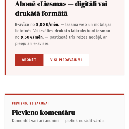
Abonē «Liesma» — digitāli vai
drukātā formātā
E-avīze
no
8,00 €/mēn.
— lasāma web un mobilajās
lietotnēs. Vai izvēlies
drukāto laikrakstu «Liesma»
no
9,50 €/mēn.
— pastkastē trīs reizes nedēļā, ar
pieeju arī e-avīzei.
ABONĒT
VISI PIEDĀVĀJUMI
PIEVIENOJIES SARUNAI
Pievieno komentāru
Komentēt vari arī anonīmi — pietiek norādīt vārdu.