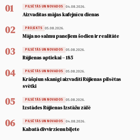
01
04.08.2026.
PILSĒTĀS UN NOVADOS
Aizvadītas mājas kafejnīcu dienas
02
05.08.2026.
PROJEKTS
Māja no salmu paneļiem šodien ir realitāte
03
05.08.2026.
PILSĒTĀS UN NOVADOS
Rūjienas aptiekai – 185
04
05.08.2026.
PILSĒTĀS UN NOVADOS
Krāšņi un skanīgi aizvadīti Rūjienas pilsētas
svētki
05
05.08.2026.
PILSĒTĀS UN NOVADOS
Izstādes Rūjienas Izstāžu zālē
06
04.08.2026.
PILSĒTĀS UN NOVADOS
Kabatā divvirzienu biļete