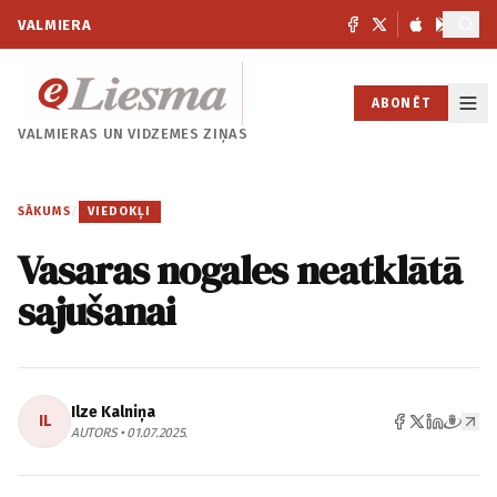
VALMIERA
ABONĒT
VALMIERAS UN
VIDZEMES ZIŅAS
SĀKUMS
/
VIEDOKĻI
Vasaras nogales neatklātā
sajušanai
Ilze Kalniņa
IL
AUTORS • 01.07.2025.