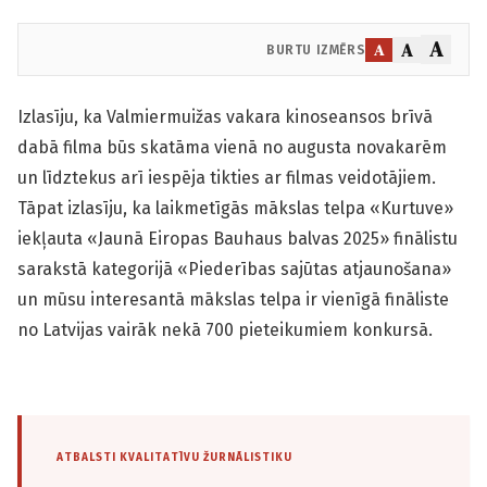
A
A
A
BURTU IZMĒRS
Izlasīju, ka Valmiermuižas vakara kinoseansos brīvā
dabā filma būs skatāma vienā no augusta novakarēm
un līdztekus arī iespēja tikties ar filmas veidotājiem.
Tāpat izlasīju, ka laikmetīgās mākslas telpa «Kurtuve»
iekļauta «Jaunā Eiropas Bauhaus balvas 2025» finālistu
sarakstā kategorijā «Piederības sajūtas atjaunošana»
un mūsu interesantā mākslas telpa ir vienīgā fināliste
no Latvijas vairāk nekā 700 pieteikumiem konkursā.
ATBALSTI KVALITATĪVU ŽURNĀLISTIKU