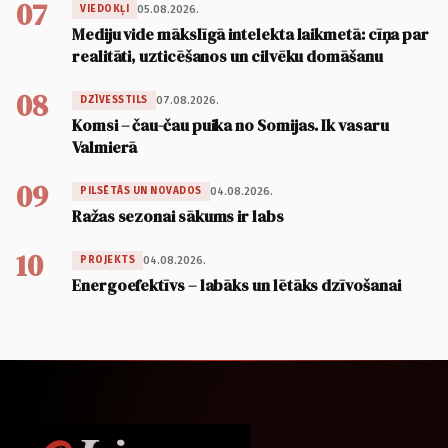
07
05.08.2026.
VIEDOKĻI
Mediju vide mākslīgā intelekta laikmetā: cīņa par
realitāti, uzticēšanos un cilvēku domāšanu
08
07.08.2026.
DZĪVESSTILS
Komsi – čau-čau puika no Somijas. Ik vasaru
Valmierā
09
04.08.2026.
PILSĒTĀS UN NOVADOS
Ražas sezonai sākums ir labs
10
04.08.2026.
PROJEKTS
Energoefektīvs – labāks un lētāks dzīvošanai