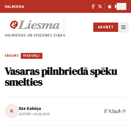
VALMIERA
ABONĒT
VALMIERAS UN
VIDZEMES ZIŅAS
SĀKUMS
/
VIEDOKĻI
Vasaras pilnbriedā spēku
smelties
Ilze Kalniņa
IL
AUTORS • 20.06.2025.