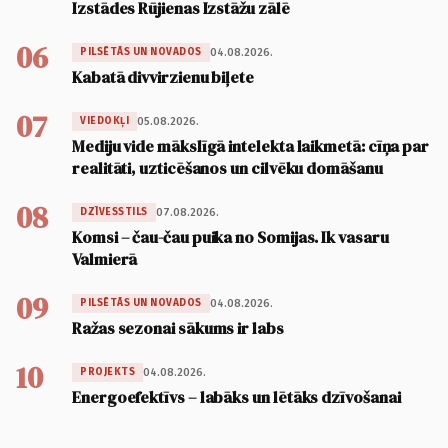
Izstādes Rūjienas Izstāžu zālē
06
04.08.2026.
PILSĒTĀS UN NOVADOS
Kabatā divvirzienu biļete
07
05.08.2026.
VIEDOKĻI
Mediju vide mākslīgā intelekta laikmetā: cīņa par
realitāti, uzticēšanos un cilvēku domāšanu
08
07.08.2026.
DZĪVESSTILS
Komsi – čau-čau puika no Somijas. Ik vasaru
Valmierā
09
04.08.2026.
PILSĒTĀS UN NOVADOS
Ražas sezonai sākums ir labs
10
04.08.2026.
PROJEKTS
Energoefektīvs – labāks un lētāks dzīvošanai