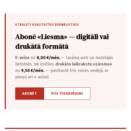
ATBALSTI KVALITATĪVU ŽURNĀLISTIKU
Abonē «Liesma» — digitāli vai
drukātā formātā
E-avīze
no
8,00 €/mēn.
— lasāma web un mobilajās
lietotnēs. Vai izvēlies
drukāto laikrakstu «Liesma»
no
9,50 €/mēn.
— pastkastē trīs reizes nedēļā, ar
pieeju arī e-avīzei.
ABONĒT
VISI PIEDĀVĀJUMI