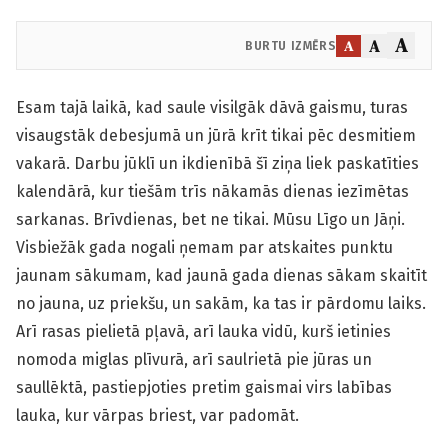
A
A
A
BURTU IZMĒRS
Esam tajā laikā, kad saule visilgāk dāvā gaismu, turas
visaugstāk debesjumā un jūrā krīt tikai pēc desmitiem
vakarā. Darbu jūklī un ikdienībā šī ziņa liek paskatīties
kalendārā, kur tiešām trīs nākamās dienas iezīmētas
sarkanas. Brīvdienas, bet ne tikai. Mūsu Līgo un Jāņi.
Visbiežāk gada nogali ņemam par atskaites punktu
jaunam sākumam, kad jaunā gada dienas sākam skaitīt
no jauna, uz priekšu, un sakām, ka tas ir pārdomu laiks.
Arī rasas pielietā pļavā, arī lauka vidū, kurš ietinies
nomoda miglas plīvurā, arī saulrietā pie jūras un
saullēktā, pastiepjoties pretim gaismai virs labības
lauka, kur vārpas briest, var padomāt.