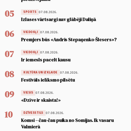
05
07.08.2026.
SPORTS
Izlases vārtsargi nav glābēji Daliņā
06
07.08.2026.
VIEDOKĻI
Premjers būs «Andris Stepaņenko-Šlesers»?
07
07.08.2026.
VIEDOKĻI
Ir iemesls pacelt kausu
08
07.08.2026.
KULTŪRA UN IZKLAIDE
Festivāls ielīksmo pilsētu
09
07.08.2026.
VIESIS
«Dzīve ir skaista!»
10
07.08.2026.
DZĪVESSTILS
Komsi – čau-čau puika no Somijas. Ik vasaru
Valmierā