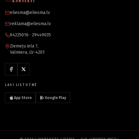
KONTAKTI
eliesma@eliesma.lv
reklama@eliesma.lv
64225016 · 29449035
Ziemeļu iela 7,
Valmiera, LV-4201
LASI LIETOTNĒ
App Store
Google Play