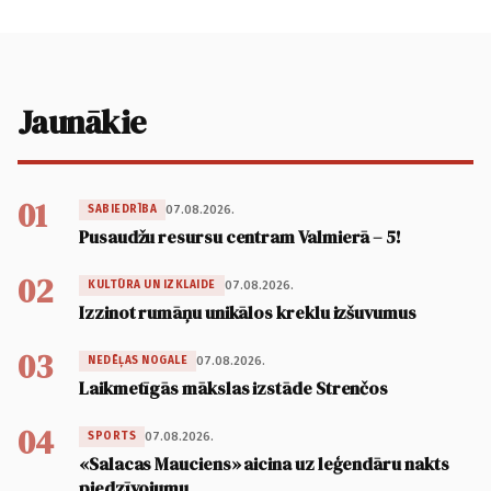
Jaunākie
01
07.08.2026.
SABIEDRĪBA
Pusaudžu resursu centram Valmierā – 5!
02
07.08.2026.
KULTŪRA UN IZKLAIDE
Izzinot rumāņu unikālos kreklu izšuvumus
03
07.08.2026.
NEDĒĻAS NOGALE
Laikmetīgās mākslas izstāde Strenčos
04
07.08.2026.
SPORTS
«Salacas Mauciens» aicina uz leģendāru nakts
piedzīvojumu