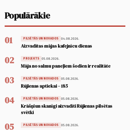
Populārākie
01
04.08.2026.
PILSĒTĀS UN NOVADOS
Aizvadītas mājas kafejnīcu dienas
02
05.08.2026.
PROJEKTS
Māja no salmu paneļiem šodien ir realitāte
03
05.08.2026.
PILSĒTĀS UN NOVADOS
Rūjienas aptiekai – 185
04
05.08.2026.
PILSĒTĀS UN NOVADOS
Krāšņi un skanīgi aizvadīti Rūjienas pilsētas
svētki
05
05.08.2026.
PILSĒTĀS UN NOVADOS