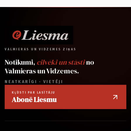
VALMIERAS UN VIDZEMES ZIŅAS
Notikumi,
cilvēki un stāsti
no
Valmieras un Vidzemes.
NEATKARĪGI · VIETĒJI
KĻŪSTI PAR LASĪTĀJU
Abonē Liesmu