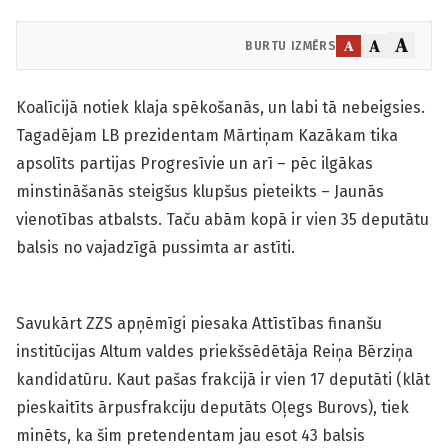
A
A
A
BURTU IZMĒRS
Koalīcijā notiek klaja spēkošanās, un labi tā nebeigsies.
Tagadējam LB prezidentam Mārtiņam Kazākam tika
apsolīts partijas Progresīvie un arī – pēc ilgākas
minstināšanās steigšus klupšus pieteikts – Jaunās
vienotības atbalsts. Taču abām kopā ir vien 35 deputātu
balsis no vajadzīgā pussimta ar astīti.
Savukārt ZZS apņēmīgi piesaka Attīstības finanšu
institūcijas Altum valdes priekšsēdētāja Reiņa Bērziņa
kandidatūru. Kaut pašas frakcijā ir vien 17 deputāti (klāt
pieskaitīts ārpusfrakciju deputāts Oļegs Burovs), tiek
minēts, ka šim pretendentam jau esot 43 balsis