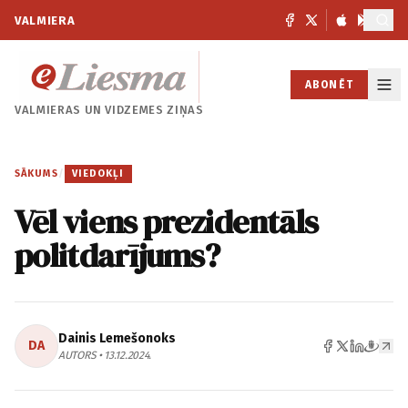
VALMIERA
ABONĒT
VALMIERAS UN
VIDZEMES ZIŅAS
SĀKUMS
/
VIEDOKĻI
Vēl viens prezidentāls
politdarījums?
Dainis Lemešonoks
DA
AUTORS • 13.12.2024.