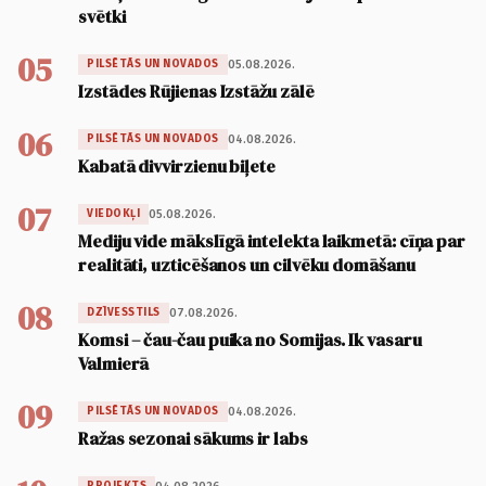
svētki
05
05.08.2026.
PILSĒTĀS UN NOVADOS
Izstādes Rūjienas Izstāžu zālē
06
04.08.2026.
PILSĒTĀS UN NOVADOS
Kabatā divvirzienu biļete
07
05.08.2026.
VIEDOKĻI
Mediju vide mākslīgā intelekta laikmetā: cīņa par
realitāti, uzticēšanos un cilvēku domāšanu
08
07.08.2026.
DZĪVESSTILS
Komsi – čau-čau puika no Somijas. Ik vasaru
Valmierā
09
04.08.2026.
PILSĒTĀS UN NOVADOS
Ražas sezonai sākums ir labs