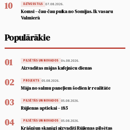
10
07.08.2026.
DZĪVESSTILS
Komsi – čau-čau puika no Somijas. Ik vasaru
Valmierā
Populārākie
01
04.08.2026.
PILSĒTĀS UN NOVADOS
Aizvadītas mājas kafejnīcu dienas
02
05.08.2026.
PROJEKTS
Māja no salmu paneļiem šodien ir realitāte
03
05.08.2026.
PILSĒTĀS UN NOVADOS
Rūjienas aptiekai – 185
04
05.08.2026.
PILSĒTĀS UN NOVADOS
Krāšņi un skanīgi aizvadīti Rūjienas pilsētas