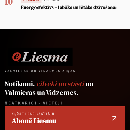
10
04.08.2026.
PROJEKTS
Energoefektīvs – labāks un lētāks dzīvošanai
VALMIERAS UN VIDZEMES ZIŅAS
Notikumi,
cilvēki un stāsti
no
Valmieras un Vidzemes.
NEATKARĪGI · VIETĒJI
KĻŪSTI PAR LASĪTĀJU
Abonē Liesmu