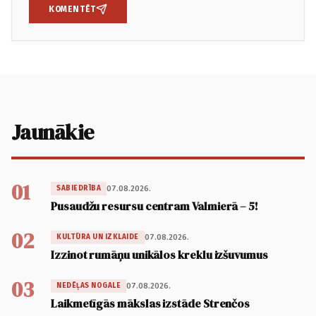
KOMENTĒT
Jaunākie
01
07.08.2026.
SABIEDRĪBA
Pusaudžu resursu centram Valmierā – 5!
02
07.08.2026.
KULTŪRA UN IZKLAIDE
Izzinot rumāņu unikālos kreklu izšuvumus
03
07.08.2026.
NEDĒĻAS NOGALE
Laikmetīgās mākslas izstāde Strenčos