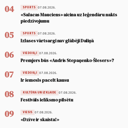
04
07.08.2026.
SPORTS
«Salacas Mauciens» aicina uz leģendāru nakts
piedzīvojumu
05
07.08.2026.
SPORTS
Izlases vārtsargi nav glābēji Daliņā
06
07.08.2026.
VIEDOKĻI
Premjers būs «Andris Stepaņenko-Šlesers»?
07
07.08.2026.
VIEDOKĻI
Ir iemesls pacelt kausu
08
07.08.2026.
KULTŪRA UN IZKLAIDE
Festivāls ielīksmo pilsētu
09
07.08.2026.
VIESIS
«Dzīve ir skaista!»