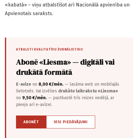
«kabatā» – viņu atbalstīšot arī Nacionālā apvienība un
Apvienotais saraksts.
ATBALSTI KVALITATĪVU ŽURNĀLISTIKU
Abonē «Liesma» — digitāli vai
drukātā formātā
E-avīze
no
8,00 €/mēn.
— lasāma web un mobilajās
lietotnēs. Vai izvēlies
drukāto laikrakstu «Liesma»
no
9,50 €/mēn.
— pastkastē trīs reizes nedēļā, ar
pieeju arī e-avīzei.
ABONĒT
VISI PIEDĀVĀJUMI