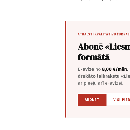
ATBALSTI KVALITATĪVU ŽURNĀL
Abonē «Liesm
formātā
E-avīze
no
8,00 €/mēn.
drukāto laikrakstu «L
ar pieeju arī e-avīzei.
ABONĒT
VISI PIE