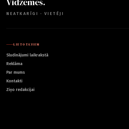
Vidzemes.
NEATKARĪGI · VIETĒJI
LIETOTĀJIEM
Sludinājumi laikrakstā
Reklāma
Par mums
Kontakti
Ziņo redakcijai