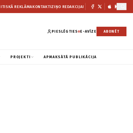
ITISKĀ REKLĀMA
KONTAKTI
ZIŅO REDAKCIJAI
PIESLĒGTIES
E-AVĪZE
ABONĒT
PROJEKTI
APMAKSĀTĀ PUBLIKĀCIJA