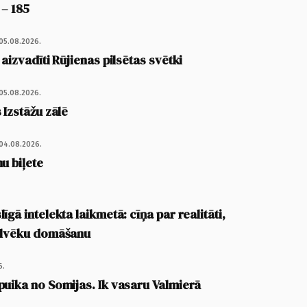
 – 185
05.08.2026.
 aizvadīti Rūjienas pilsētas svētki
05.08.2026.
 Izstāžu zālē
04.08.2026.
u biļete
īgā intelekta laikmetā: cīņa par realitāti,
cilvēku domāšanu
6.
puika no Somijas. Ik vasaru Valmierā