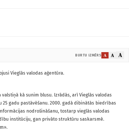
A
A
A
BURTU IZMĒRS
jusi Vieglās valodas aģentūra.
alstiņā kā sunim blusu. Izrādās, arī Vieglās valodas
u 25 gadu pastāvēšanu. 2000. gadā dibinātās biedrības
informācijas nodrošināšanu, tostarp vieglās valodas
dību institūciju, gan privāto struktūru saskarsmē.
ām».