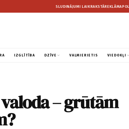
SLUDINĀJUMI LAIKRAKSTĀ
REKLĀMA
POL
RA
IZGLĪTĪBA
DZĪVE
VALMIERIETIS
VIEDOKĻI
 valoda – grūtām
m?