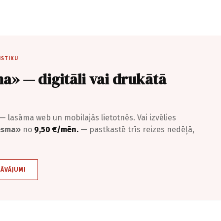
ISTIKU
a» — digitāli vai drukātā
— lasāma web un mobilajās lietotnēs. Vai izvēlies
iesma»
no
9,50 €/mēn.
— pastkastē trīs reizes nedēļā,
DĀVĀJUMI