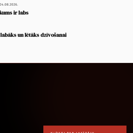
04.08.2026.
kums ir labs
 labāks un lētāks dzīvošanai