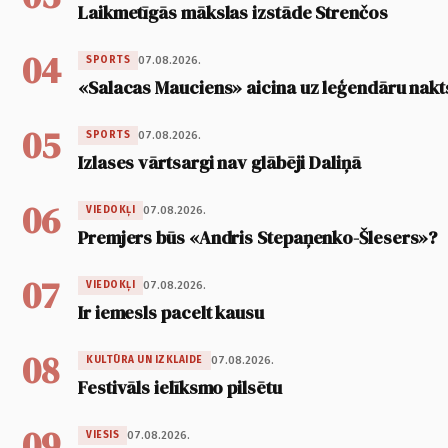
Laikmetīgās mākslas izstāde Strenčos
04
07.08.2026.
SPORTS
«Salacas Mauciens» aicina uz leģendāru nakt
05
07.08.2026.
SPORTS
Izlases vārtsargi nav glābēji Daliņā
06
07.08.2026.
VIEDOKĻI
Premjers būs «Andris Stepaņenko-Šlesers»?
07
07.08.2026.
VIEDOKĻI
Ir iemesls pacelt kausu
08
07.08.2026.
KULTŪRA UN IZKLAIDE
Festivāls ielīksmo pilsētu
09
07.08.2026.
VIESIS