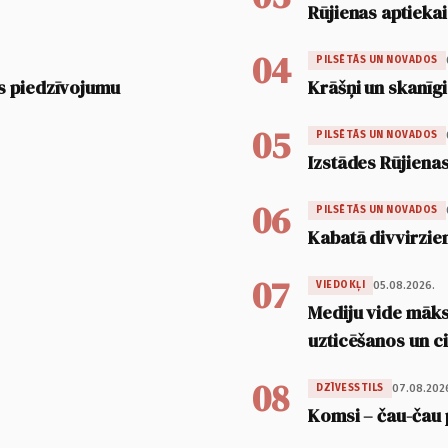
Rūjienas aptiekai
04
PILSĒTĀS UN NOVADOS
s piedzīvojumu
Krāšņi un skanīgi
05
PILSĒTĀS UN NOVADOS
Izstādes Rūjienas
06
PILSĒTĀS UN NOVADOS
Kabatā divvirzien
07
05.08.2026.
VIEDOKĻI
Mediju vide māksl
uzticēšanos un 
08
07.08.202
DZĪVESSTILS
Komsi – čau-čau 