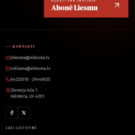
KĻŪSTI PAR LASĪTĀJU
Abonē Liesmu
KONTAKTI
eliesma@eliesma.lv
reklama@eliesma.lv
64225016 · 29449035
Ziemeļu iela 7,
Valmiera, LV-4201
LASI LIETOTNĒ