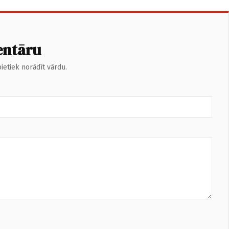
entāru
ietiek norādīt vārdu.