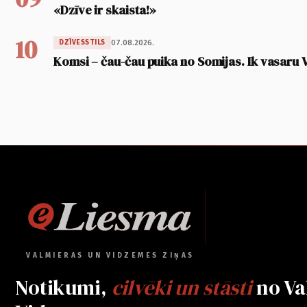
«Dzīve ir skaista!»
10
07.08.2026.
DZĪVESSTILS
Komsi – čau-čau puika no Somijas. Ik vasaru 
VALMIERAS UN VIDZEMES ZIŅAS
Notikumi,
cilvēki un stāsti
no Va