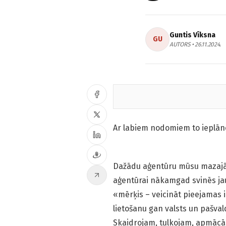
Guntis Vīksna
GU
AUTORS • 26.11.2024.
Ar labiem nodomiem to ieplāno
Dažādu aģentūru mūsu mazajā v
aģentūrai nākamgad svinēs ja
«mērķis – veicināt pieejamas 
lietošanu gan valsts un pašval
Skaidrojam, tulkojam, apmāc