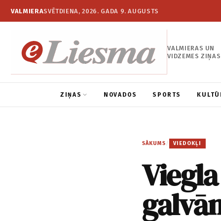
VALMIERA
SVĒTDIENA, 2026. GADA 9. AUGUSTS
VALMIERAS UN
VIDZEMES ZIŅAS
ZIŅAS
NOVADOS
SPORTS
KULTŪ
SĀKUMS
/
VIEDOKĻI
Viegla
galvā