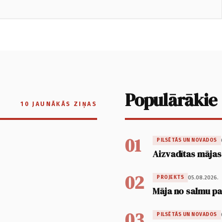
Populārākie
10 JAUNĀKĀS ZIŅAS
01
PILSĒTĀS UN NOVADOS
Aizvadītas mājas
02
05.08.2026.
PROJEKTS
Māja no salmu pan
03
PILSĒTĀS UN NOVADOS