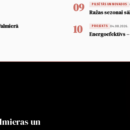
09
PILSĒTĀS UN NOVADOS
Ražas sezonai sā
10
Valmierā
04.08.2026.
PROJEKTS
Energoefektīvs –
lmieras un