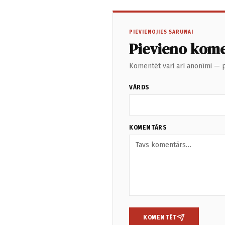
PIEVIENOJIES SARUNAI
Pievieno kom
Komentēt vari arī anonīmi — p
VĀRDS
KOMENTĀRS
KOMENTĒT