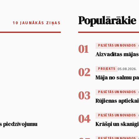
Populārākie
10 JAUNĀKĀS ZIŅAS
01
PILSĒTĀS UN NOVADOS
Aizvadītas mājas
02
05.08.2026.
PROJEKTS
Māja no salmu pan
03
PILSĒTĀS UN NOVADOS
Rūjienas aptiekai
04
PILSĒTĀS UN NOVADOS
s piedzīvojumu
Krāšņi un skanīgi
PILSĒTĀS UN NOVADOS