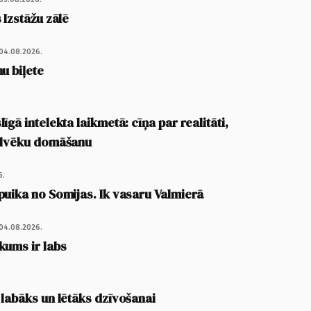
 Izstāžu zālē
04.08.2026.
u biļete
īgā intelekta laikmetā: cīņa par realitāti,
cilvēku domāšanu
6.
puika no Somijas. Ik vasaru Valmierā
04.08.2026.
kums ir labs
 labāks un lētāks dzīvošanai