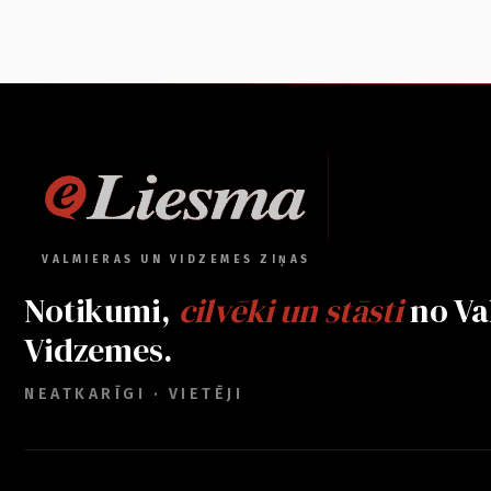
VALMIERAS UN VIDZEMES ZIŅAS
Notikumi,
cilvēki un stāsti
no Va
Vidzemes.
NEATKARĪGI · VIETĒJI