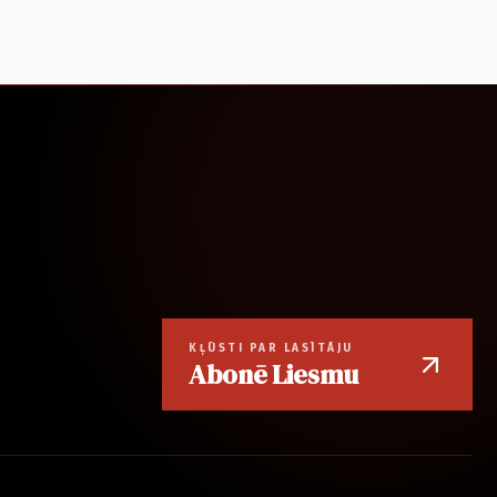
KĻŪSTI PAR LASĪTĀJU
Abonē Liesmu