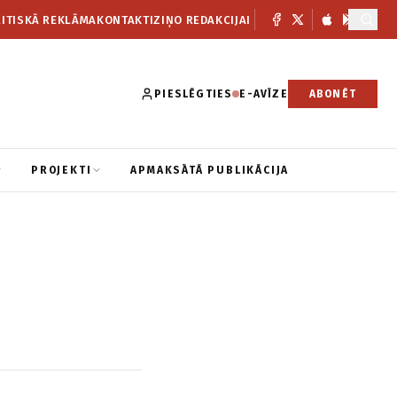
ITISKĀ REKLĀMA
KONTAKTI
ZIŅO REDAKCIJAI
PIESLĒGTIES
E-AVĪZE
ABONĒT
PROJEKTI
APMAKSĀTĀ PUBLIKĀCIJA