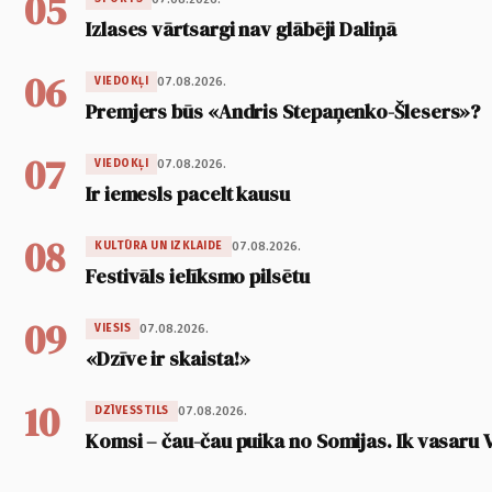
05
Izlases vārtsargi nav glābēji Daliņā
06
07.08.2026.
VIEDOKĻI
Premjers būs «Andris Stepaņenko-Šlesers»?
07
07.08.2026.
VIEDOKĻI
Ir iemesls pacelt kausu
08
07.08.2026.
KULTŪRA UN IZKLAIDE
Festivāls ielīksmo pilsētu
09
07.08.2026.
VIESIS
«Dzīve ir skaista!»
10
07.08.2026.
DZĪVESSTILS
Komsi – čau-čau puika no Somijas. Ik vasaru 