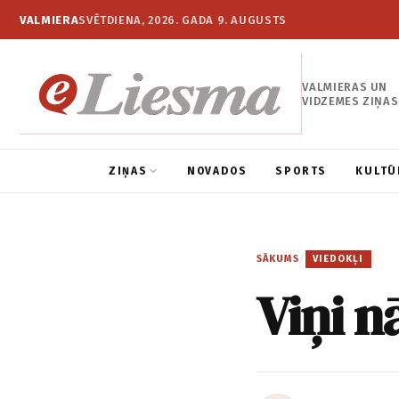
VALMIERA
SVĒTDIENA, 2026. GADA 9. AUGUSTS
VALMIERAS UN
VIDZEMES ZIŅAS
ZIŅAS
NOVADOS
SPORTS
KULTŪ
SĀKUMS
/
VIEDOKĻI
Viņi n