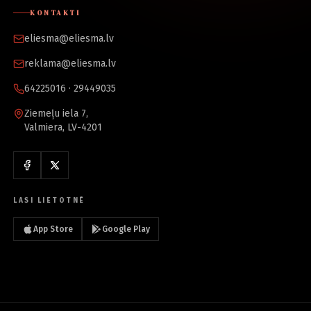
KONTAKTI
eliesma@eliesma.lv
reklama@eliesma.lv
64225016 · 29449035
Ziemeļu iela 7,
Valmiera, LV-4201
LASI LIETOTNĒ
App Store
Google Play