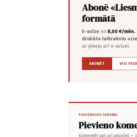
Abonē «Liesm
formātā
E-avīze
no
8,00 €/mēn.
drukāto laikrakstu «L
ar pieeju arī e-avīzei.
ABONĒT
VISI PIE
PIEVIENOJIES SARUNAI
Pievieno kom
Komentēt vari arī anonīmi — p