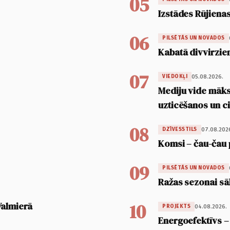
05
Izstādes Rūjienas
06
PILSĒTĀS UN NOVADOS
Kabatā divvirzien
07
05.08.2026.
VIEDOKĻI
Mediju vide māksl
uzticēšanos un 
08
07.08.202
DZĪVESSTILS
Komsi – čau-čau 
09
PILSĒTĀS UN NOVADOS
Ražas sezonai sā
10
Valmierā
04.08.2026.
PROJEKTS
Energoefektīvs –