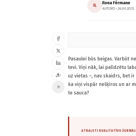
Ilona Fērmane
IL
AUTORS • 26.09.2025.
Pasaulei būs beigas. Varbūt ne
tevi. Viņi nāk, lai palīdzētu la
uz vietas –, nav skaidrs, bet i
ka viņi vispār nešķiros un ar mu
te sauca?
ATBALSTI KVALITATĪVU ŽURNĀL