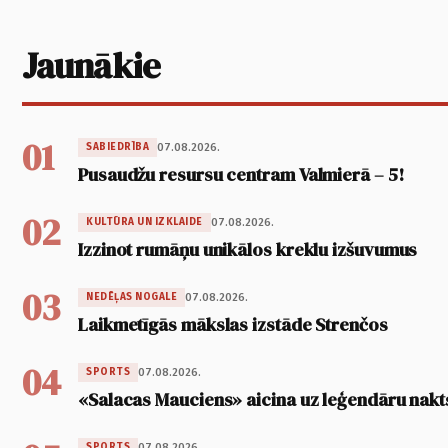
Jaunākie
01
07.08.2026.
SABIEDRĪBA
Pusaudžu resursu centram Valmierā – 5!
02
07.08.2026.
KULTŪRA UN IZKLAIDE
Izzinot rumāņu unikālos kreklu izšuvumus
03
07.08.2026.
NEDĒĻAS NOGALE
Laikmetīgās mākslas izstāde Strenčos
04
07.08.2026.
SPORTS
«Salacas Mauciens» aicina uz leģendāru nakt
07.08.2026.
SPORTS