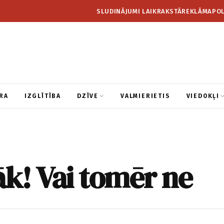
SLUDINĀJUMI LAIKRAKSTĀ
REKLĀMA
POL
RA
IZGLĪTĪBA
DZĪVE
VALMIERIETIS
VIEDOKĻI
āk! Vai tomēr ne