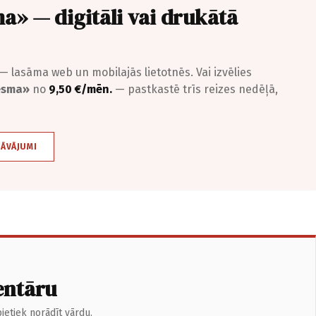
a» — digitāli vai drukātā
— lasāma web un mobilajās lietotnēs. Vai izvēlies
iesma»
no
9,50 €/mēn.
— pastkastē trīs reizes nedēļā,
DĀVĀJUMI
entāru
ietiek norādīt vārdu.