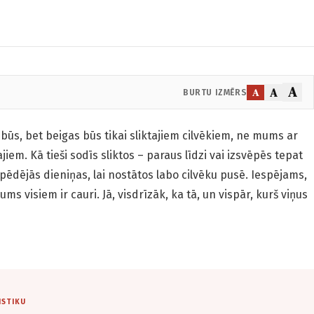
A
A
A
BURTU IZMĒRS
būs, bet beigas būs tikai sliktajiem cilvēkiem, ne mums ar
bajiem. Kā tieši sodīs sliktos – paraus līdzi vai izsvēpēs tepat
r pēdējās dieniņas, lai nostātos labo cilvēku pusē. Iespējams,
ms visiem ir cauri. Jā, visdrīzāk, ka tā, un vispār, kurš viņus
ISTIKU