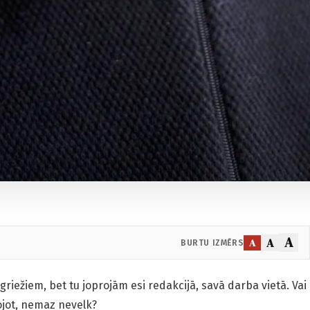
A
A
A
BURTU IZMĒRS
riežiem, bet tu joprojām esi redakcijā, savā darba vietā. Vai
ojot, nemaz nevelk?