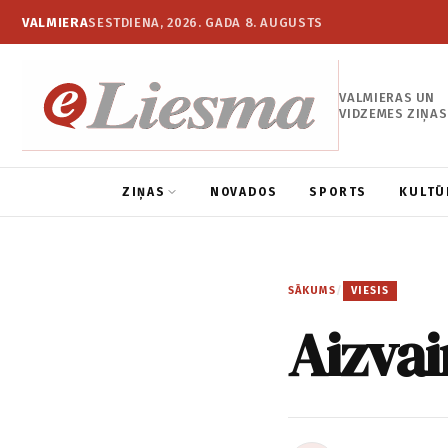
VALMIERA
SESTDIENA, 2026. GADA 8. AUGUSTS
VALMIERAS UN
VIDZEMES ZIŅAS
ZIŅAS
NOVADOS
SPORTS
KULTŪ
SĀKUMS
/
VIESIS
Aizvai