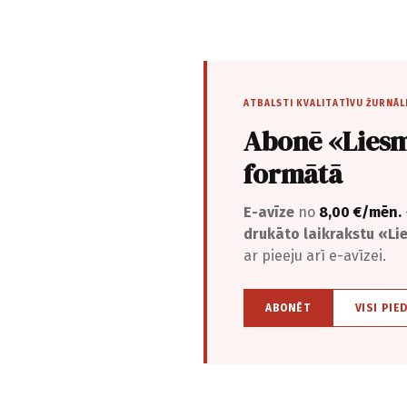
ATBALSTI KVALITATĪVU ŽURNĀL
Abonē «Liesm
formātā
E-avīze
no
8,00 €/mēn.
drukāto laikrakstu «L
ar pieeju arī e-avīzei.
ABONĒT
VISI PIE