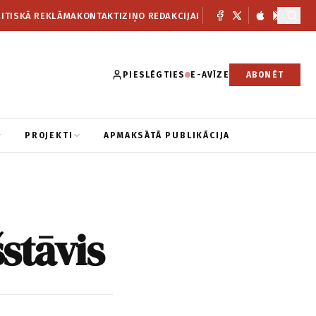
ITISKĀ REKLĀMA
KONTAKTI
ZIŅO REDAKCIJAI
PIESLĒGTIES
E-AVĪZE
ABONĒT
PROJEKTI
APMAKSĀTĀ PUBLIKĀCIJA
stāvis