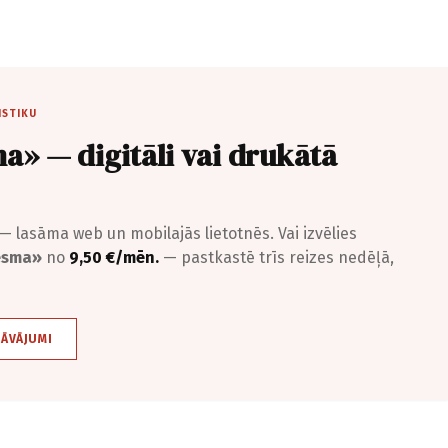
ISTIKU
a» — digitāli vai drukātā
— lasāma web un mobilajās lietotnēs. Vai izvēlies
iesma»
no
9,50 €/mēn.
— pastkastē trīs reizes nedēļā,
DĀVĀJUMI