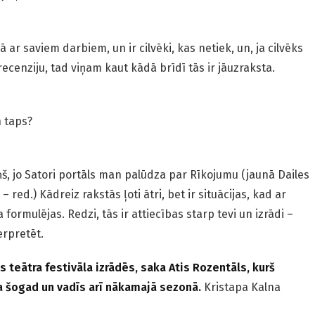
alā ar saviem darbiem, un ir cilvēki, kas netiek, un, ja cilvēks
cenziju, tad viņam kaut kādā brīdī tās ir jāuzraksta.
n taps?
š, jo Satori portāls man palūdza par Rīkojumu (jaunā Dailes
 red.) Kādreiz rakstās ļoti ātri, bet ir situācijas, kad ar
formulējas. Redzi, tās ir attiecības starp tevi un izrādi –
erpretēt.
 teātra festivāla izrādēs, saka Atis Rozentāls, kurš
a šogad un vadīs arī nākamajā sezonā.
Kristapa Kalna