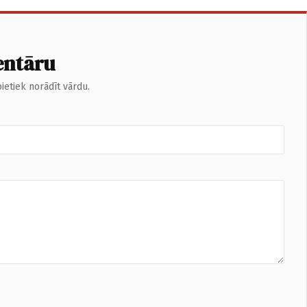
entāru
ietiek norādīt vārdu.