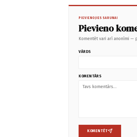
PIEVIENOJIES SARUNAI
Pievieno kom
Komentēt vari arī anonīmi — p
VĀRDS
KOMENTĀRS
KOMENTĒT