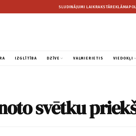
SLUDINĀJUMI LAIKRAKSTĀ
REKLĀMA
POL
RA
IZGLĪTĪBA
DZĪVE
VALMIERIETIS
VIEDOKĻI
noto svētku priekš