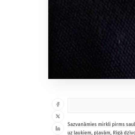
Sazvanāmies mirkli pirms saulg
uz laukiem, pļavām, Rīgā dzīv