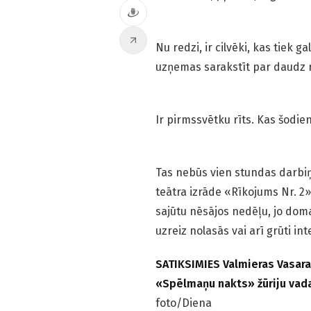
Nu redzi, ir cilvēki, kas tiek g
uzņemas sarakstīt par daudz re
Ir pirmssvētku rīts. Kas šodie
Tas nebūs vien stundas darbiņ
teātra izrāde «Rīkojums Nr. 2» –
sajūtu nēsājos nedēļu, jo doma 
uzreiz nolasās vai arī grūti int
SATIKSIMIES Valmieras Vasaras
«Spēlmaņu nakts» žūriju vad
foto/Diena