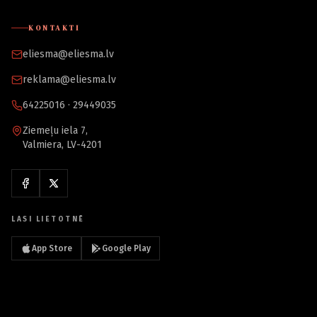
KONTAKTI
eliesma@eliesma.lv
reklama@eliesma.lv
64225016 · 29449035
Ziemeļu iela 7,
Valmiera, LV-4201
LASI LIETOTNĒ
App Store
Google Play