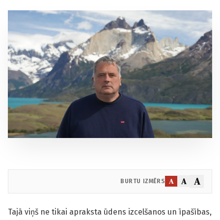
A
A
A
BURTU IZMĒRS
Tajā viņš ne tikai apraksta ūdens izcelšanos un īpašības,