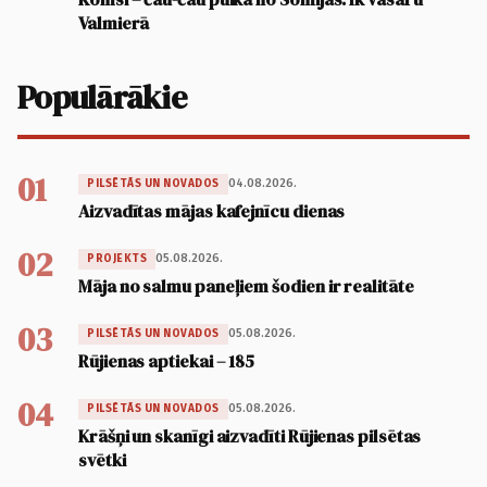
Valmierā
Populārākie
01
04.08.2026.
PILSĒTĀS UN NOVADOS
Aizvadītas mājas kafejnīcu dienas
02
05.08.2026.
PROJEKTS
Māja no salmu paneļiem šodien ir realitāte
03
05.08.2026.
PILSĒTĀS UN NOVADOS
Rūjienas aptiekai – 185
04
05.08.2026.
PILSĒTĀS UN NOVADOS
Krāšņi un skanīgi aizvadīti Rūjienas pilsētas
svētki