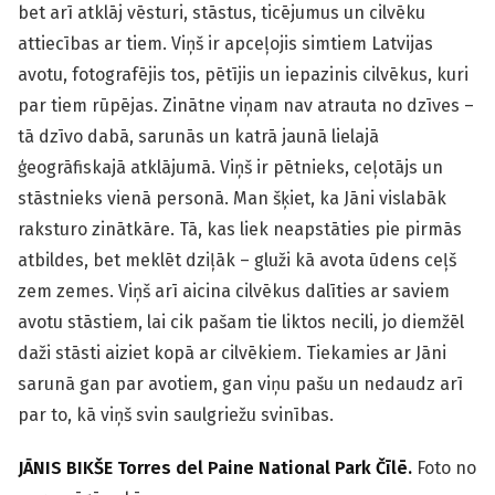
bet arī atklāj vēsturi, stāstus, ticējumus un cilvēku
attiecības ar tiem. Viņš ir apceļojis simtiem Latvijas
avotu, fotografējis tos, pētījis un iepazinis cilvēkus, kuri
par tiem rūpējas. Zinātne viņam nav atrauta no dzīves –
tā dzīvo dabā, sarunās un katrā jaunā lielajā
ģeogrāfiskajā atklājumā. Viņš ir pētnieks, ceļotājs un
stāstnieks vienā personā. Man šķiet, ka Jāni vislabāk
raksturo zinātkāre. Tā, kas liek neapstāties pie pirmās
atbildes, bet meklēt dziļāk – gluži kā avota ūdens ceļš
zem zemes. Viņš arī aicina cilvēkus dalīties ar saviem
avotu stāstiem, lai cik pašam tie liktos necili, jo diemžēl
daži stāsti aiziet kopā ar cilvēkiem. Tiekamies ar Jāni
sarunā gan par avotiem, gan viņu pašu un nedaudz arī
par to, kā viņš svin saulgriežu svinības.
JĀNIS BIKŠE Torres del Paine National Park Čīlē.
Foto no