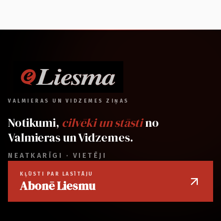
VALMIERAS UN VIDZEMES ZIŅAS
Notikumi,
cilvēki un stāsti
no
Valmieras un Vidzemes.
NEATKARĪGI · VIETĒJI
KĻŪSTI PAR LASĪTĀJU
Abonē Liesmu