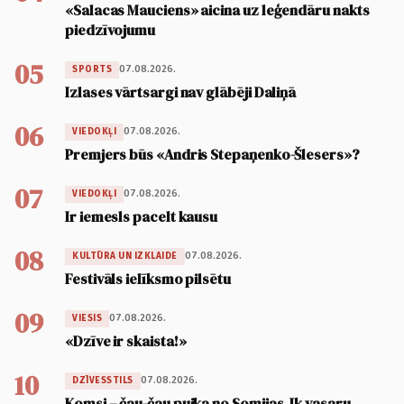
«Salacas Mauciens» aicina uz leģendāru nakts
piedzīvojumu
05
07.08.2026.
SPORTS
Izlases vārtsargi nav glābēji Daliņā
06
07.08.2026.
VIEDOKĻI
Premjers būs «Andris Stepaņenko-Šlesers»?
07
07.08.2026.
VIEDOKĻI
Ir iemesls pacelt kausu
08
07.08.2026.
KULTŪRA UN IZKLAIDE
Festivāls ielīksmo pilsētu
09
07.08.2026.
VIESIS
«Dzīve ir skaista!»
10
07.08.2026.
DZĪVESSTILS
Komsi – čau-čau puika no Somijas. Ik vasaru