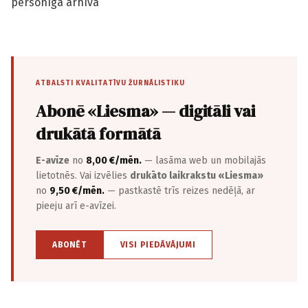
personīgā arhīva
ATBALSTI KVALITATĪVU ŽURNĀLISTIKU
Abonē «Liesma» — digitāli vai
drukātā formātā
E-avīze
no
8,00 €/mēn.
— lasāma web un mobilajās
lietotnēs. Vai izvēlies
drukāto laikrakstu «Liesma»
no
9,50 €/mēn.
— pastkastē trīs reizes nedēļā, ar
pieeju arī e-avīzei.
ABONĒT
VISI PIEDĀVĀJUMI