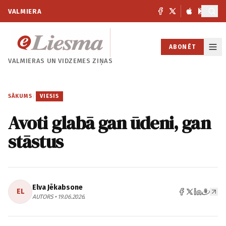
VALMIERA
ABONĒT
VALMIERAS UN
VIDZEMES ZIŅAS
SĀKUMS
/
VIESIS
Avoti glabā gan ūdeni, gan
stāstus
Elva Jēkabsone
EL
AUTORS • 19.06.2026.