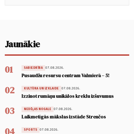
Jaunākie
01
07.08.2026.
SABIEDRĪBA
Pusaudžu resursu centram Valmierā – 5!
02
07.08.2026.
KULTŪRA UN IZKLAIDE
Izzinot rumāņu unikālos kreklu izšuvumus
03
07.08.2026.
NEDĒĻAS NOGALE
Laikmetīgās mākslas izstāde Strenčos
04
07.08.2026.
SPORTS