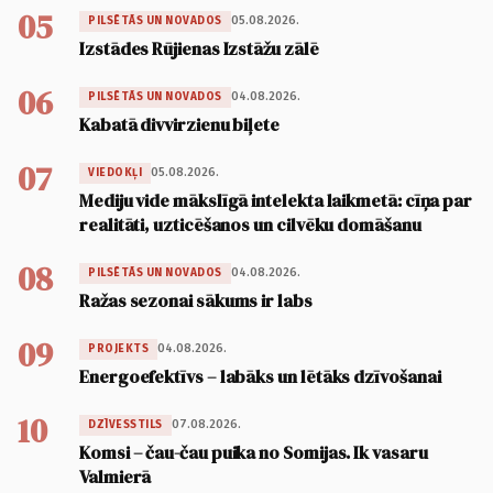
05
05.08.2026.
PILSĒTĀS UN NOVADOS
Izstādes Rūjienas Izstāžu zālē
06
04.08.2026.
PILSĒTĀS UN NOVADOS
Kabatā divvirzienu biļete
07
05.08.2026.
VIEDOKĻI
Mediju vide mākslīgā intelekta laikmetā: cīņa par
realitāti, uzticēšanos un cilvēku domāšanu
08
04.08.2026.
PILSĒTĀS UN NOVADOS
Ražas sezonai sākums ir labs
09
04.08.2026.
PROJEKTS
Energoefektīvs – labāks un lētāks dzīvošanai
10
07.08.2026.
DZĪVESSTILS
Komsi – čau-čau puika no Somijas. Ik vasaru
Valmierā