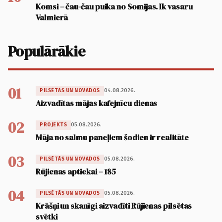
Komsi – čau-čau puika no Somijas. Ik vasaru
Valmierā
Populārākie
01
04.08.2026.
PILSĒTĀS UN NOVADOS
Aizvadītas mājas kafejnīcu dienas
02
05.08.2026.
PROJEKTS
Māja no salmu paneļiem šodien ir realitāte
03
05.08.2026.
PILSĒTĀS UN NOVADOS
Rūjienas aptiekai – 185
04
05.08.2026.
PILSĒTĀS UN NOVADOS
Krāšņi un skanīgi aizvadīti Rūjienas pilsētas
svētki