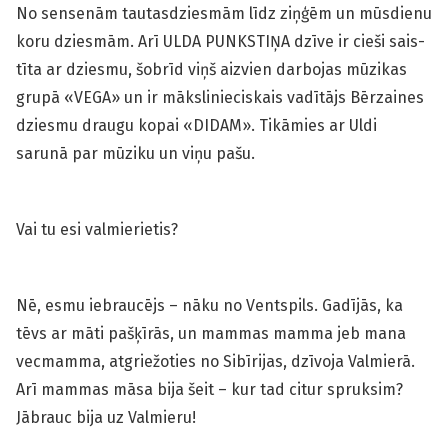
No sensenām tautasdziesmām līdz ziņģēm un mūsdienu
koru dziesmām. Arī ULDA PUNKSTIŅA dzīve ir cieši sais­
tīta ar dziesmu, šobrīd viņš aizvien darbojas mūzikas
grupā «VEGA» un ir mākslinieciskais vadītājs Bērzaines
dziesmu draugu kopai «DIDAM». Tikāmies ar Uldi
sarunā par mūziku un viņu pašu.
Vai tu esi valmierietis?
Nē, esmu iebraucējs – nāku no Ventspils. Gadījās, ka
tēvs ar māti pašķīrās, un mammas mamma jeb mana
vecmamma, atgriežoties no Sibīrijas, dzīvoja Valmierā.
Arī mammas māsa bija šeit – kur tad citur spruksim?
Jābrauc bija uz Valmieru!