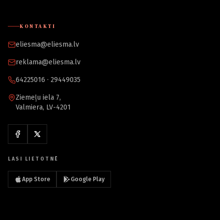
KONTAKTI
eliesma@eliesma.lv
reklama@eliesma.lv
64225016 · 29449035
Ziemeļu iela 7,
Valmiera, LV-4201
LASI LIETOTNĒ
App Store
Google Play