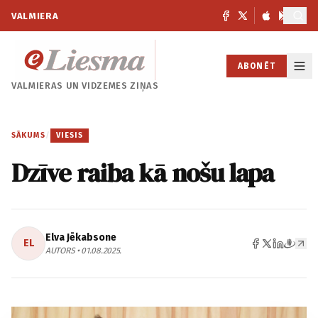
VALMIERA
ABONĒT
VALMIERAS UN
VIDZEMES ZIŅAS
SĀKUMS
/
VIESIS
Dzīve raiba kā nošu lapa
Elva Jēkabsone
EL
AUTORS • 01.08.2025.