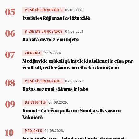
05
05.08.2026.
PILSĒTĀS UN NOVADOS
Izstādes Rūjienas Izstāžu zālē
06
04.08.2026.
PILSĒTĀS UN NOVADOS
Kabatā divvirzienu biļete
07
05.08.2026.
VIEDOKĻI
Mediju vide mākslīgā intelekta laikmetā: cīņa par
realitāti, uzticēšanos un cilvēku domāšanu
08
04.08.2026.
PILSĒTĀS UN NOVADOS
Ražas sezonai sākums ir labs
09
07.08.2026.
DZĪVESSTILS
Komsi – čau-čau puika no Somijas. Ik vasaru
Valmierā
10
04.08.2026.
PROJEKTS
Energoefektīvs – labāks un lētāks dzīvošanai