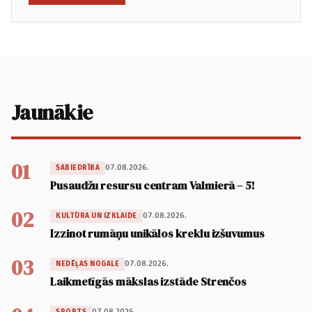
Jaunākie
01
07.08.2026.
SABIEDRĪBA
Pusaudžu resursu centram Valmierā – 5!
02
07.08.2026.
KULTŪRA UN IZKLAIDE
Izzinot rumāņu unikālos kreklu izšuvumus
03
07.08.2026.
NEDĒĻAS NOGALE
Laikmetīgās mākslas izstāde Strenčos
07.08.2026.
SPORTS