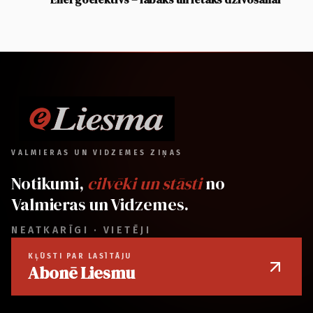
VALMIERAS UN VIDZEMES ZIŅAS
Notikumi,
cilvēki un stāsti
no
Valmieras un Vidzemes.
NEATKARĪGI · VIETĒJI
KĻŪSTI PAR LASĪTĀJU
Abonē Liesmu