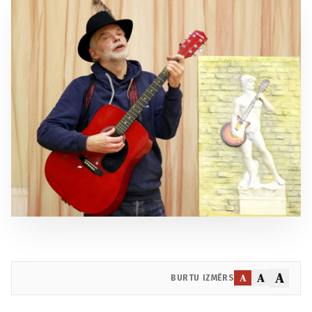
A
A
A
BURTU IZMĒRS