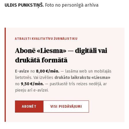
ULDIS PUNKSTIŅŠ.
Foto no personīgā arhīva
ATBALSTI KVALITATĪVU ŽURNĀLISTIKU
Abonē «Liesma» — digitāli vai
drukātā formātā
E-avīze
no
8,00 €/mēn.
— lasāma web un mobilajās
lietotnēs. Vai izvēlies
drukāto laikrakstu «Liesma»
no
9,50 €/mēn.
— pastkastē trīs reizes nedēļā, ar
pieeju arī e-avīzei.
ABONĒT
VISI PIEDĀVĀJUMI