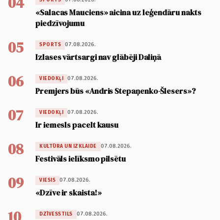
04
«Salacas Mauciens» aicina uz leģendāru nakts
piedzīvojumu
05
07.08.2026.
SPORTS
Izlases vārtsargi nav glābēji Daliņā
06
07.08.2026.
VIEDOKĻI
Premjers būs «Andris Stepaņenko-Šlesers»?
07
07.08.2026.
VIEDOKĻI
Ir iemesls pacelt kausu
08
07.08.2026.
KULTŪRA UN IZKLAIDE
Festivāls ielīksmo pilsētu
09
07.08.2026.
VIESIS
«Dzīve ir skaista!»
10
07.08.2026.
DZĪVESSTILS