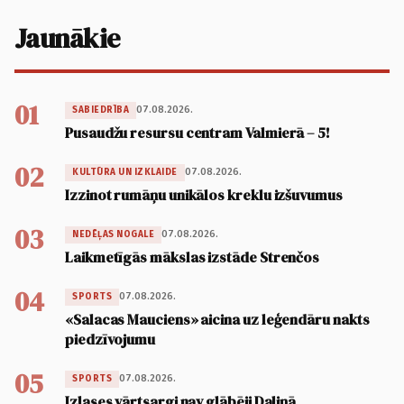
Jaunākie
01
07.08.2026.
SABIEDRĪBA
Pusaudžu resursu centram Valmierā – 5!
02
07.08.2026.
KULTŪRA UN IZKLAIDE
Izzinot rumāņu unikālos kreklu izšuvumus
03
07.08.2026.
NEDĒĻAS NOGALE
Laikmetīgās mākslas izstāde Strenčos
04
07.08.2026.
SPORTS
«Salacas Mauciens» aicina uz leģendāru nakts
piedzīvojumu
05
07.08.2026.
SPORTS
Izlases vārtsargi nav glābēji Daliņā