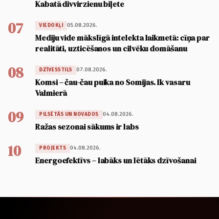
Kabatā divvirzienu biļete
07
05.08.2026.
VIEDOKĻI
Mediju vide mākslīgā intelekta laikmetā: cīņa par
realitāti, uzticēšanos un cilvēku domāšanu
08
07.08.2026.
DZĪVESSTILS
Komsi – čau-čau puika no Somijas. Ik vasaru
Valmierā
09
04.08.2026.
PILSĒTĀS UN NOVADOS
Ražas sezonai sākums ir labs
10
04.08.2026.
PROJEKTS
Energoefektīvs – labāks un lētāks dzīvošanai