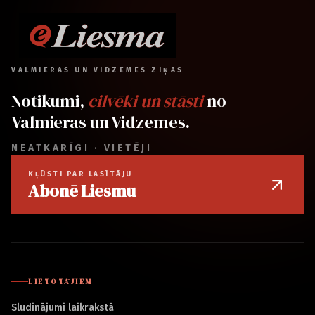
VALMIERAS UN VIDZEMES ZIŅAS
Notikumi,
cilvēki un stāsti
no
Valmieras un Vidzemes.
NEATKARĪGI · VIETĒJI
KĻŪSTI PAR LASĪTĀJU
Abonē Liesmu
LIETOTĀJIEM
Sludinājumi laikrakstā