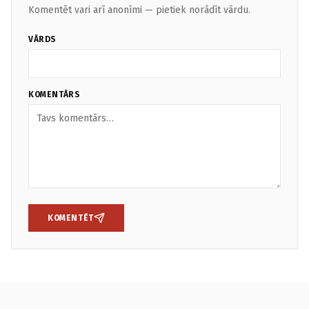
Komentēt vari arī anonīmi — pietiek norādīt vārdu.
VĀRDS
KOMENTĀRS
KOMENTĒT