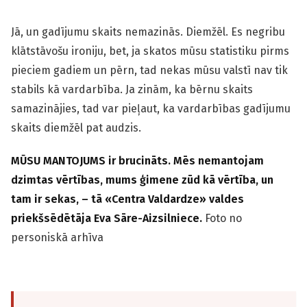
Jā, un gadījumu skaits nemazinās. Diemžēl. Es negribu
klātstāvošu ironiju, bet, ja skatos mūsu statistiku pirms
pieciem gadiem un pērn, tad nekas mūsu valstī nav tik
stabils kā vardarbība. Ja zinām, ka bērnu skaits
samazinājies, tad var pieļaut, ka vardarbības gadījumu
skaits diemžēl pat audzis.
MŪSU MANTOJUMS ir brucināts. Mēs nemantojam
dzimtas vērtības, mums ģimene zūd kā vērtība, un
tam ir sekas, – tā «Centra Valdardze» valdes
priekšsēdētāja Eva Sāre-Aizsilniece.
Foto no
personiskā arhīva