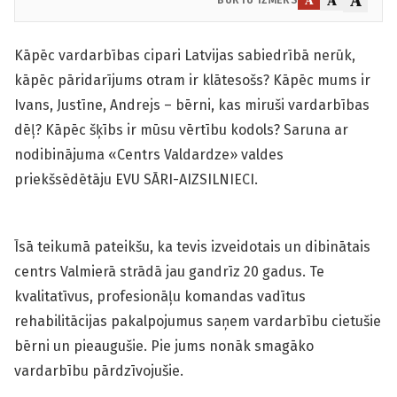
A
A
BURTU IZMĒRS
Kāpēc vardarbības cipari Latvijas sabiedrībā nerūk,
kāpēc pāridarījums otram ir klātesošs? Kāpēc mums ir
Ivans, Justīne, Andrejs – bērni, kas miruši vardarbības
dēļ? Kāpēc šķībs ir mūsu vērtību kodols? Saruna ar
nodibinājuma «Centrs Valdardze» valdes
priekšsēdētāju EVU SĀRI-AIZSILNIECI.
Īsā teikumā pateikšu, ka tevis izveidotais un dibinātais
centrs Valmierā strādā jau gandrīz 20 gadus. Te
kvalitatīvus, profesionāļu komandas vadītus
rehabilitācijas pakalpojumus saņem vardarbību cietušie
bērni un pieaugušie. Pie jums nonāk smagāko
vardarbību pārdzīvojušie.