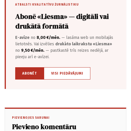
ATBALSTI KVALITATĪVU ŽURNĀLISTIKU
Abonē «Liesma» — digitāli vai
drukātā formātā
E-avīze
no
8,00 €/mēn.
— lasāma web un mobilajās
lietotnēs. Vai izvēlies
drukāto laikrakstu «Liesma»
no
9,50 €/mēn.
— pastkastē trīs reizes nedēļā, ar
pieeju arī e-avīzei.
ABONĒT
VISI PIEDĀVĀJUMI
PIEVIENOJIES SARUNAI
Pievieno komentāru