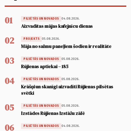
01
04.08.2026.
PILSĒTĀS UN NOVADOS
Aizvadītas mājas kafejnīcu dienas
02
05.08.2026.
PROJEKTS
Māja no salmu paneļiem šodien ir realitāte
03
05.08.2026.
PILSĒTĀS UN NOVADOS
Rūjienas aptiekai – 185
04
05.08.2026.
PILSĒTĀS UN NOVADOS
Krāšņi un skanīgi aizvadīti Rūjienas pilsētas
svētki
05
05.08.2026.
PILSĒTĀS UN NOVADOS
Izstādes Rūjienas Izstāžu zālē
06
04.08.2026.
PILSĒTĀS UN NOVADOS