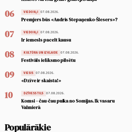
06
07.08.2026.
VIEDOKĻI
Premjers būs «Andris Stepaņenko-Šlesers»?
07
07.08.2026.
VIEDOKĻI
Ir iemesls pacelt kausu
08
07.08.2026.
KULTŪRA UN IZKLAIDE
Festivāls ielīksmo pilsētu
09
07.08.2026.
VIESIS
«Dzīve ir skaista!»
10
07.08.2026.
DZĪVESSTILS
Komsi – čau-čau puika no Somijas. Ik vasaru
Valmierā
Populārākie