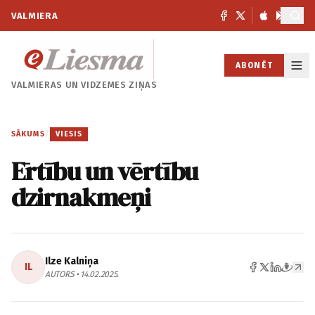
VALMIERA
ABONĒT
VALMIERAS UN
VIDZEMES ZIŅAS
SĀKUMS
/
VIESIS
Ērtību un vērtību
dzirnakmeņi
Ilze Kalniņa
IL
AUTORS • 14.02.2025.