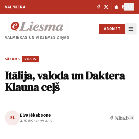
VALMIERA
ABONĒT
VALMIERAS UN
VIDZEMES ZIŅAS
SĀKUMS
/
VIESIS
Itālija, valoda un Daktera
Klauna ceļš
Elva Jēkabsone
EL
AUTORS • 12.09.2025.