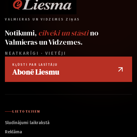
VALMIERAS UN VIDZEMES ZIŅAS
Notikumi,
cilvēki un stāsti
no
Valmieras un Vidzemes.
NEATKARĪGI · VIETĒJI
KĻŪSTI PAR LASĪTĀJU
Abonē Liesmu
LIETOTĀJIEM
Sludinājumi laikrakstā
Reklāma