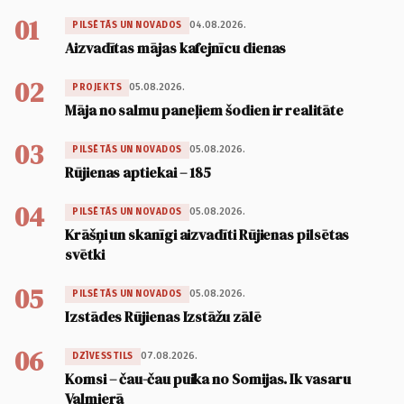
01
04.08.2026.
PILSĒTĀS UN NOVADOS
Aizvadītas mājas kafejnīcu dienas
02
05.08.2026.
PROJEKTS
Māja no salmu paneļiem šodien ir realitāte
03
05.08.2026.
PILSĒTĀS UN NOVADOS
Rūjienas aptiekai – 185
04
05.08.2026.
PILSĒTĀS UN NOVADOS
Krāšņi un skanīgi aizvadīti Rūjienas pilsētas
svētki
05
05.08.2026.
PILSĒTĀS UN NOVADOS
Izstādes Rūjienas Izstāžu zālē
06
07.08.2026.
DZĪVESSTILS
Komsi – čau-čau puika no Somijas. Ik vasaru
Valmierā