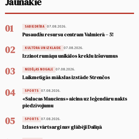
Jaunākie
01
07.08.2026.
SABIEDRĪBA
Pusaudžu resursu centram Valmierā – 5!
02
07.08.2026.
KULTŪRA UN IZKLAIDE
Izzinot rumāņu unikālos kreklu izšuvumus
03
07.08.2026.
NEDĒĻAS NOGALE
Laikmetīgās mākslas izstāde Strenčos
04
07.08.2026.
SPORTS
«Salacas Mauciens» aicina uz leģendāru nakts
piedzīvojumu
05
07.08.2026.
SPORTS
Izlases vārtsargi nav glābēji Daliņā