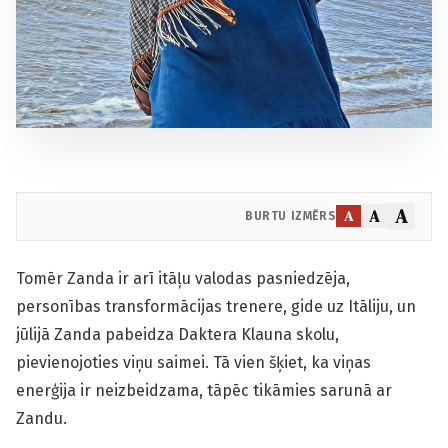
A
A
A
BURTU IZMĒRS
Tomēr Zanda ir arī itāļu valodas pasniedzēja,
personības transformācijas trenere, gide uz Itāliju, un
jūlijā Zanda pabeidza Daktera Klauna skolu,
pievienojoties viņu saimei. Tā vien šķiet, ka viņas
enerģija ir neizbeidzama, tāpēc tikāmies sarunā ar
Zandu.