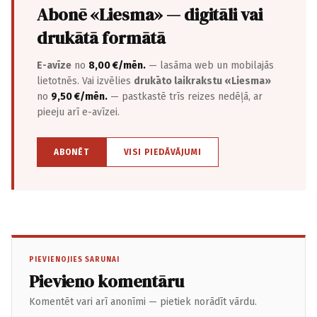
Abonē «Liesma» — digitāli vai
drukātā formātā
E-avīze
no
8,00 €/mēn.
— lasāma web un mobilajās
lietotnēs. Vai izvēlies
drukāto laikrakstu «Liesma»
no
9,50 €/mēn.
— pastkastē trīs reizes nedēļā, ar
pieeju arī e-avīzei.
ABONĒT
VISI PIEDĀVĀJUMI
PIEVIENOJIES SARUNAI
Pievieno komentāru
Komentēt vari arī anonīmi — pietiek norādīt vārdu.