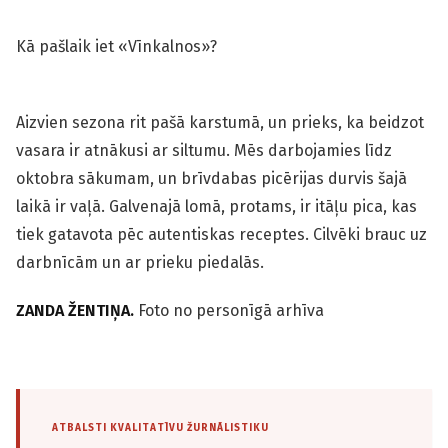
Kā pašlaik iet «Vīnkalnos»?
Aizvien sezona rit pašā karstumā, un prieks, ka beidzot
vasara ir atnākusi ar siltumu. Mēs darbojamies līdz
oktobra sākumam, un brīvdabas picērijas durvis šajā
laikā ir vaļā. Galvenajā lomā, protams, ir itāļu pica, kas
tiek gatavota pēc autentiskas receptes. Cilvēki brauc uz
darbnīcām un ar prieku piedalās.
ZANDA ŽENTIŅA.
Foto no personīgā arhīva
ATBALSTI KVALITATĪVU ŽURNĀLISTIKU