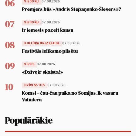
06
07.08.2026.
VIEDOKĻI
Premjers būs «Andris Stepaņenko-Šlesers»?
07
07.08.2026.
VIEDOKĻI
Ir iemesls pacelt kausu
08
07.08.2026.
KULTŪRA UN IZKLAIDE
Festivāls ielīksmo pilsētu
09
07.08.2026.
VIESIS
«Dzīve ir skaista!»
10
07.08.2026.
DZĪVESSTILS
Komsi – čau-čau puika no Somijas. Ik vasaru
Valmierā
Populārākie