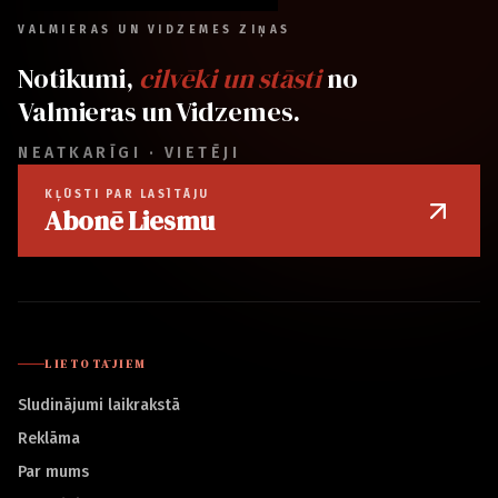
VALMIERAS UN VIDZEMES ZIŅAS
Notikumi,
cilvēki un stāsti
no
Valmieras un Vidzemes.
NEATKARĪGI · VIETĒJI
KĻŪSTI PAR LASĪTĀJU
Abonē Liesmu
LIETOTĀJIEM
Sludinājumi laikrakstā
Reklāma
Par mums