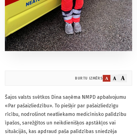
A
A
A
BURTU IZMĒRS
Šajos valsts svētkos Dina saņēma NMPD apbalvojumu
«Par pašaizliedzību». To piešķir par pašaizliedzīgu
rīcību, nodrošinot neatliekamo medicīnisko palīdzību
īpašos, sarežģītos un neikdienišķos apstākļos vai
situācijās, kas apdraud paša palīdzības sniedzēja