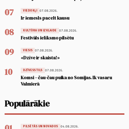
07
07.08.2026.
VIEDOKĻI
Ir iemesls pacelt kausu
08
07.08.2026.
KULTŪRA UN IZKLAIDE
Festivāls ielīksmo pilsētu
09
07.08.2026.
VIESIS
«Dzīve ir skaista!»
10
07.08.2026.
DZĪVESSTILS
Komsi – čau-čau puika no Somijas. Ik vasaru
Valmierā
Populārākie
01
04.08.2026.
PILSĒTĀS UN NOVADOS