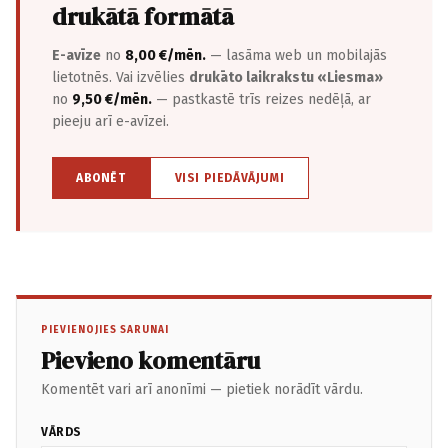
drukātā formātā
E-avīze
no
8,00 €/mēn.
— lasāma web un mobilajās
lietotnēs. Vai izvēlies
drukāto laikrakstu «Liesma»
no
9,50 €/mēn.
— pastkastē trīs reizes nedēļā, ar
pieeju arī e-avīzei.
ABONĒT
VISI PIEDĀVĀJUMI
PIEVIENOJIES SARUNAI
Pievieno komentāru
Komentēt vari arī anonīmi — pietiek norādīt vārdu.
VĀRDS