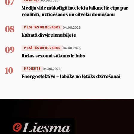
07
05.08.2026.
VIEDOKĻI
Mediju vide mākslīgā intelekta laikmetā: cīņa par
realitāti, uzticēšanos un cilvēku domāšanu
08
04.08.2026.
PILSĒTĀS UN NOVADOS
Kabatā divvirzienu biļete
09
04.08.2026.
PILSĒTĀS UN NOVADOS
Ražas sezonai sākums ir labs
10
04.08.2026.
PROJEKTS
Energoefektīvs – labāks un lētāks dzīvošanai