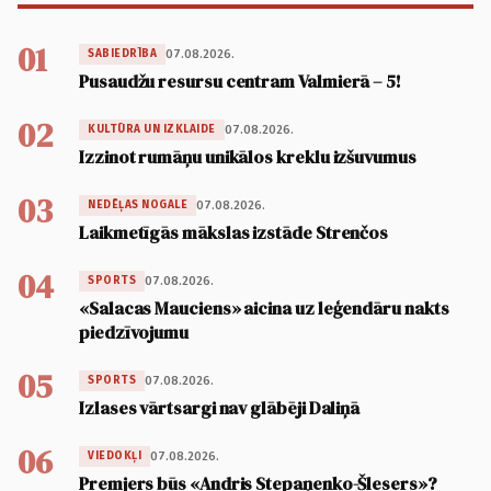
01
07.08.2026.
SABIEDRĪBA
Pusaudžu resursu centram Valmierā – 5!
02
07.08.2026.
KULTŪRA UN IZKLAIDE
Izzinot rumāņu unikālos kreklu izšuvumus
03
07.08.2026.
NEDĒĻAS NOGALE
Laikmetīgās mākslas izstāde Strenčos
04
07.08.2026.
SPORTS
«Salacas Mauciens» aicina uz leģendāru nakts
piedzīvojumu
05
07.08.2026.
SPORTS
Izlases vārtsargi nav glābēji Daliņā
06
07.08.2026.
VIEDOKĻI
Premjers būs «Andris Stepaņenko-Šlesers»?