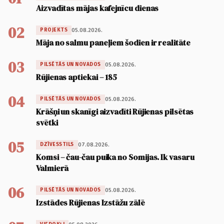
Aizvadītas mājas kafejnīcu dienas
02
05.08.2026.
PROJEKTS
Māja no salmu paneļiem šodien ir realitāte
03
05.08.2026.
PILSĒTĀS UN NOVADOS
Rūjienas aptiekai – 185
04
05.08.2026.
PILSĒTĀS UN NOVADOS
Krāšņi un skanīgi aizvadīti Rūjienas pilsētas
svētki
05
07.08.2026.
DZĪVESSTILS
Komsi – čau-čau puika no Somijas. Ik vasaru
Valmierā
06
05.08.2026.
PILSĒTĀS UN NOVADOS
Izstādes Rūjienas Izstāžu zālē