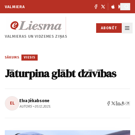
VALMIERA
ABONĒT
VALMIERAS UN
VIDZEMES ZIŅAS
SĀKUMS
/
VIESIS
Jāturpina glābt dzīvības
Elva Jēkabsone
EL
AUTORS • 05.12.2025.