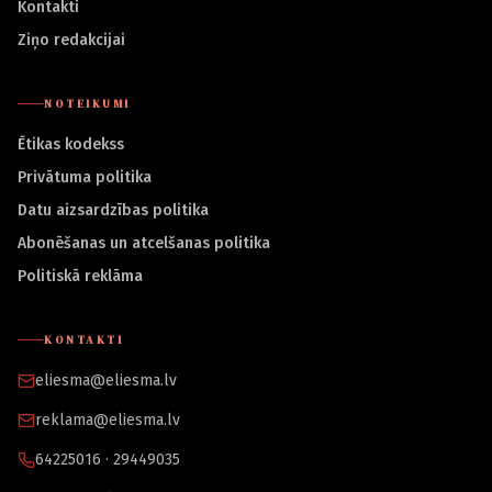
Kontakti
Ziņo redakcijai
NOTEIKUMI
Ētikas kodekss
Privātuma politika
Datu aizsardzības politika
Abonēšanas un atcelšanas politika
Politiskā reklāma
KONTAKTI
eliesma@eliesma.lv
reklama@eliesma.lv
64225016 · 29449035