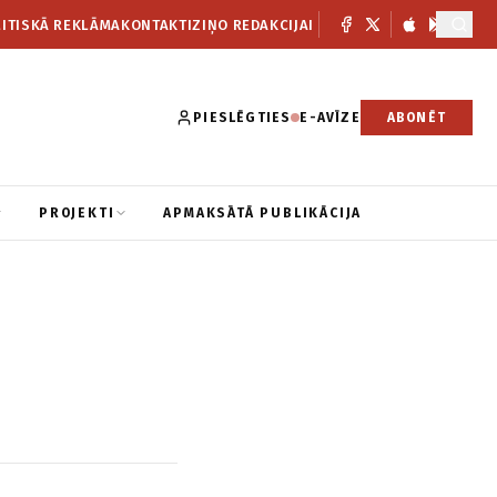
ITISKĀ REKLĀMA
KONTAKTI
ZIŅO REDAKCIJAI
PIESLĒGTIES
E-AVĪZE
ABONĒT
PROJEKTI
APMAKSĀTĀ PUBLIKĀCIJA