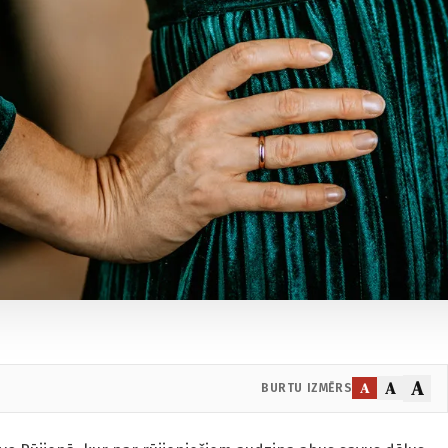
A
A
A
BURTU IZMĒRS