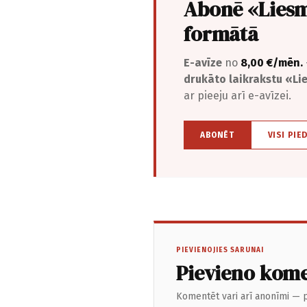
Abonē «Liesm
formātā
E-avīze
no
8,00 €/mēn.
drukāto laikrakstu «L
ar pieeju arī e-avīzei.
ABONĒT
VISI PIE
PIEVIENOJIES SARUNAI
Pievieno kom
Komentēt vari arī anonīmi — p