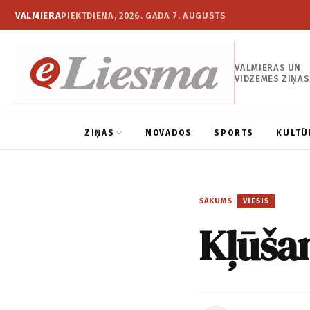
VALMIERA
PIEKTDIENA, 2026. GADA 7. AUGUSTS
VALMIERAS UN
VIDZEMES ZIŅAS
ZIŅAS
NOVADOS
SPORTS
KULTŪ
SĀKUMS
/
VIESIS
Kļūšan