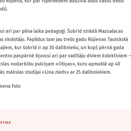
o Rūjienā, kur par rūjieniešiem audzina abus savus dēlus
adi).
usi arī par pilna laika pedagoģi. Šobrīd strādā Mazsalacas
s skolotāju. Papildus tam jau trešo gadu Rūjienas Tautskolā
jiem, kur šobrīd ir ap 30 dalībnieku, un kopš pērnā gada
entra paspārnē kļuvusi arī par vadītāju diviem kolektīviem –
ākslas nodarbību pulciņam «Otiņas», kuru apmeklē ap 40
ķās mākslas studijai «Lina zieds» ar 25 dalībniekiem.
inena foto
ISTIKU