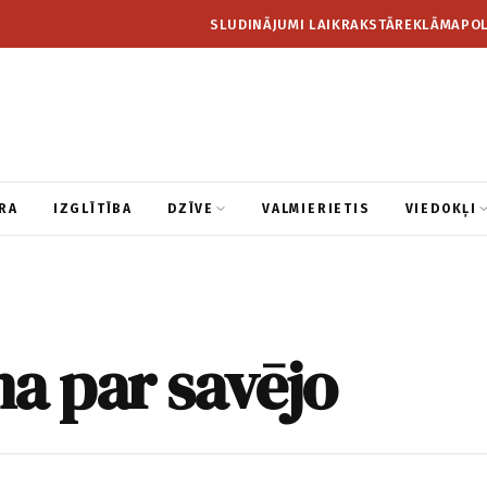
SLUDINĀJUMI LAIKRAKSTĀ
REKLĀMA
POL
RA
IZGLĪTĪBA
DZĪVE
VALMIERIETIS
VIEDOKĻI
a par savējo