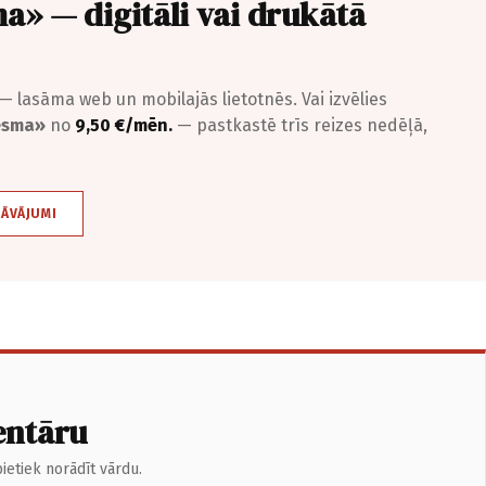
a» — digitāli vai drukātā
— lasāma web un mobilajās lietotnēs. Vai izvēlies
iesma»
no
9,50 €/mēn.
— pastkastē trīs reizes nedēļā,
DĀVĀJUMI
entāru
ietiek norādīt vārdu.