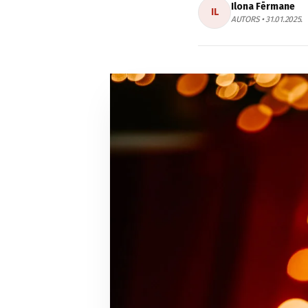
Ilona Fērmane
IL
AUTORS • 31.01.2025.