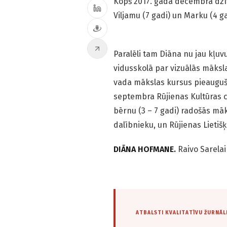
Kopš 2017. gada decembra dzīv
Viljamu (7 gadi) un Marku (4 g
Paralēli tam Diāna nu jau kļuv
vidusskolā par vizuālās māksla
vada mākslas kursus pieauguša
septembra Rūjienas Kultūras c
bērnu (3 – 7 gadi) radošās m
dalībnieku, un Rūjienas Lietiš
DIĀNA HOFMANE.
Raivo Sarela
ATBALSTI KVALITATĪVU ŽURNĀL