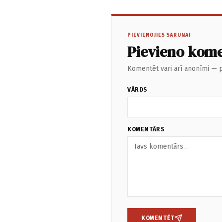
PIEVIENOJIES SARUNAI
Pievieno kom
Komentēt vari arī anonīmi — p
VĀRDS
KOMENTĀRS
KOMENTĒT