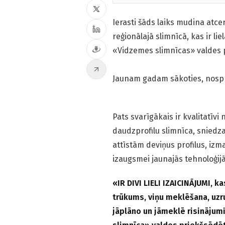
Ierasti šāds laiks mudina atce
reģionālajā slimnīcā, kas ir l
«Vidzemes slimnīcas» valdes 
Jaunam gadam sākoties, nospr
Pats svarīgākais ir kvalitatīv
daudzprofilu slimnīca, sniedz
attīstām deviņus profilus, izm
izaugsmei jaunajās tehnoloģij
«IR DIVI LIELI IZAICINĀJUMI, 
trūkums, viņu meklēšana, uzru
jāplāno un jāmeklē risinājumi