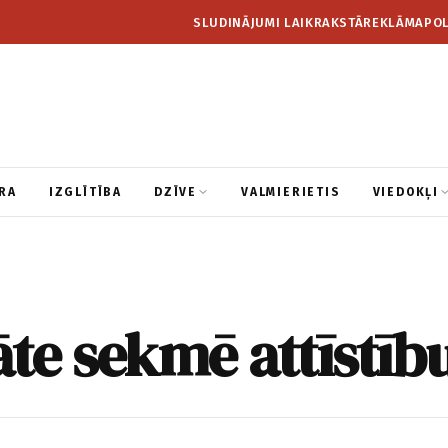
SLUDINĀJUMI LAIKRAKSTĀ
REKLĀMA
POL
RA
IZGLĪTĪBA
DZĪVE
VALMIERIETIS
VIEDOKĻI
āte sekmē attīstīb