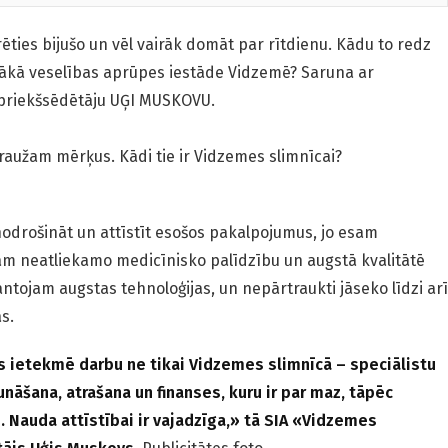
rēties bijušo un vēl vairāk domāt par rītdienu. Kādu to redz
ielākā veselības aprūpes iestāde Vidzemē? Saruna ar
priekšsēdētāju UĢI MUSKOVU.
aužam mērķus. Kādi tie ir Vidzemes slimnīcai?
i nodrošināt un attīstīt esošos pakalpojumus, jo esam
am neatliekamo medicīnisko palīdzību un augstā kvalitātē
antojam augstas tehnoloģijas, un nepārtraukti jāseko līdzi arī
ās.
kas ietekmē darbu ne tikai Vidzemes slimnīcā – speciālistu
nāšana, atrašana un finanses, kuru ir par maz, tāpēc
. Nauda attīstībai ir vajadzīga,» tā SIA «Vidzemes