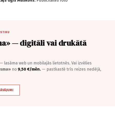
tājs Uģis Muskovs.
Publicitātes foto
ISTIKU
a» — digitāli vai drukātā
— lasāma web un mobilajās lietotnēs. Vai izvēlies
iesma»
no
9,50 €/mēn.
— pastkastē trīs reizes nedēļā,
DĀVĀJUMI