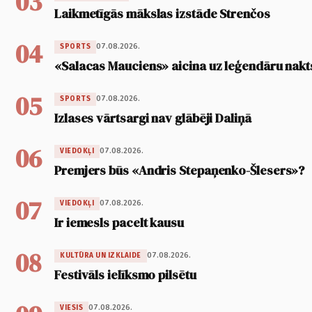
03
Laikmetīgās mākslas izstāde Strenčos
04
07.08.2026.
SPORTS
«Salacas Mauciens» aicina uz leģendāru nakt
05
07.08.2026.
SPORTS
Izlases vārtsargi nav glābēji Daliņā
06
07.08.2026.
VIEDOKĻI
Premjers būs «Andris Stepaņenko-Šlesers»?
07
07.08.2026.
VIEDOKĻI
Ir iemesls pacelt kausu
08
07.08.2026.
KULTŪRA UN IZKLAIDE
Festivāls ielīksmo pilsētu
07.08.2026.
VIESIS