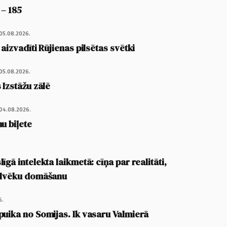
 – 185
05.08.2026.
 aizvadīti Rūjienas pilsētas svētki
05.08.2026.
 Izstāžu zālē
04.08.2026.
u biļete
īgā intelekta laikmetā: cīņa par realitāti,
cilvēku domāšanu
6.
puika no Somijas. Ik vasaru Valmierā