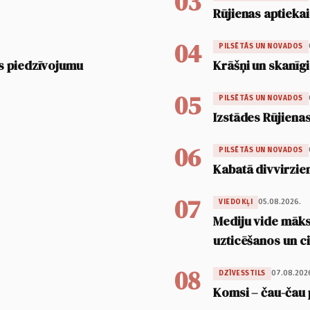
03
Rūjienas aptiekai
04
PILSĒTĀS UN NOVADOS
s piedzīvojumu
Krāšņi un skanīgi
05
PILSĒTĀS UN NOVADOS
Izstādes Rūjienas
06
PILSĒTĀS UN NOVADOS
Kabatā divvirzien
07
05.08.2026.
VIEDOKĻI
Mediju vide māksl
uzticēšanos un 
08
07.08.202
DZĪVESSTILS
Komsi – čau-čau 