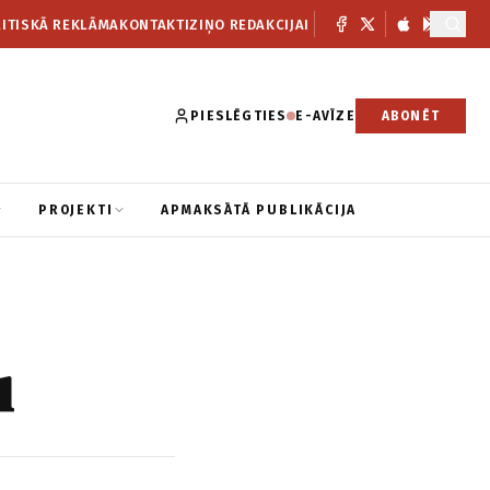
ITISKĀ REKLĀMA
KONTAKTI
ZIŅO REDAKCIJAI
PIESLĒGTIES
E-AVĪZE
ABONĒT
PROJEKTI
APMAKSĀTĀ PUBLIKĀCIJA
u