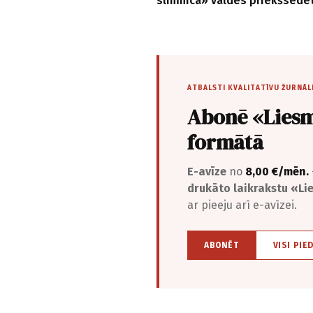
slimnīca» valdes priekšsēdē
ATBALSTI KVALITATĪVU ŽURNĀL
Abonē «Liesm
formātā
E-avīze
no
8,00 €/mēn.
drukāto laikrakstu «L
ar pieeju arī e-avīzei.
ABONĒT
VISI PIE