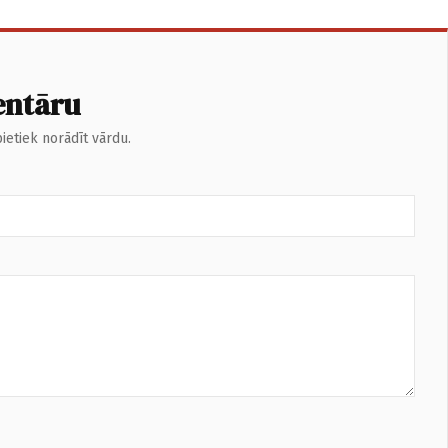
entāru
ietiek norādīt vārdu.