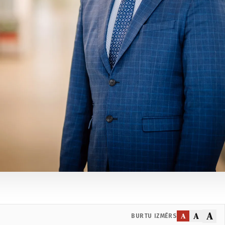
A
A
A
BURTU IZMĒRS