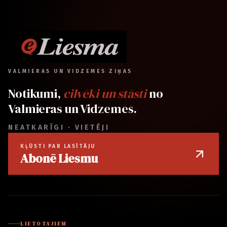
VALMIERAS UN VIDZEMES ZIŅAS
Notikumi,
cilvēki un stāsti
no
Valmieras un Vidzemes.
NEATKARĪGI · VIETĒJI
KĻŪSTI PAR LASĪTĀJU
Abonē Liesmu
LIETOTĀJIEM