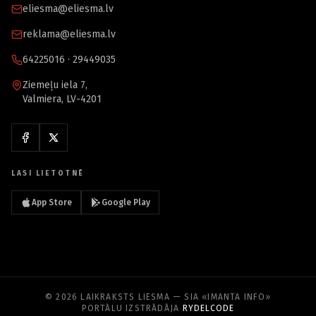
eliesma@eliesma.lv
reklama@eliesma.lv
64225016 · 29449035
Ziemeļu iela 7,
Valmiera, LV-4201
LASI LIETOTNĒ
App Store
Google Play
© 2026 LAIKRAKSTS LIESMA — SIA «IMANTA INFO»
PORTĀLU IZSTRĀDĀJA
RYDELCODE