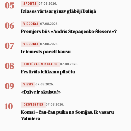
05
07.08.2026.
SPORTS
Izlases vārtsargi nav glābēji Daliņā
06
07.08.2026.
VIEDOKĻI
Premjers būs «Andris Stepaņenko-Šlesers»?
07
07.08.2026.
VIEDOKĻI
Ir iemesls pacelt kausu
08
07.08.2026.
KULTŪRA UN IZKLAIDE
Festivāls ielīksmo pilsētu
09
07.08.2026.
VIESIS
«Dzīve ir skaista!»
10
07.08.2026.
DZĪVESSTILS
Komsi – čau-čau puika no Somijas. Ik vasaru
Valmierā