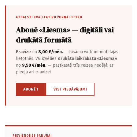
ATBALSTI KVALITATĪVU ŽURNĀLISTIKU
Abonē «Liesma» — digitāli vai
drukātā formātā
E-avīze
no
8,00 €/mēn.
— lasāma web un mobilajās
lietotnēs. Vai izvēlies
drukāto laikrakstu «Liesma»
no
9,50 €/mēn.
— pastkastē trīs reizes nedēļā, ar
pieeju arī e-avīzei.
ABONĒT
VISI PIEDĀVĀJUMI
PIEVIENOJIES SARUNAI