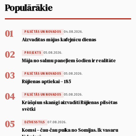
Populārākie
01
04.08.2026.
PILSĒTĀS UN NOVADOS
Aizvadītas mājas kafejnīcu dienas
02
05.08.2026.
PROJEKTS
Māja no salmu paneļiem šodien ir realitāte
03
05.08.2026.
PILSĒTĀS UN NOVADOS
Rūjienas aptiekai – 185
04
05.08.2026.
PILSĒTĀS UN NOVADOS
Krāšņi un skanīgi aizvadīti Rūjienas pilsētas
svētki
05
07.08.2026.
DZĪVESSTILS
Komsi – čau-čau puika no Somijas. Ik vasaru