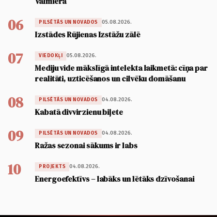
Valmierā
06
05.08.2026.
PILSĒTĀS UN NOVADOS
Izstādes Rūjienas Izstāžu zālē
07
05.08.2026.
VIEDOKĻI
Mediju vide mākslīgā intelekta laikmetā: cīņa par
realitāti, uzticēšanos un cilvēku domāšanu
08
04.08.2026.
PILSĒTĀS UN NOVADOS
Kabatā divvirzienu biļete
09
04.08.2026.
PILSĒTĀS UN NOVADOS
Ražas sezonai sākums ir labs
10
04.08.2026.
PROJEKTS
Energoefektīvs – labāks un lētāks dzīvošanai