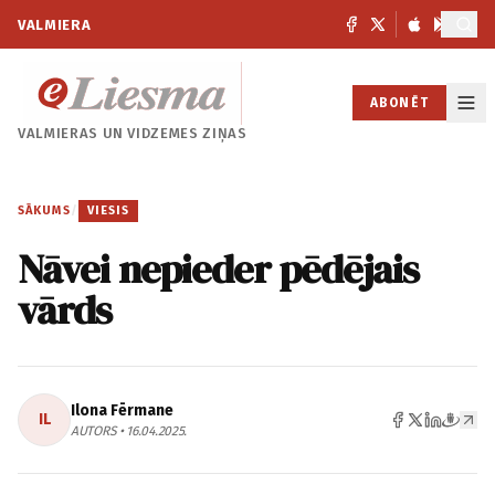
VALMIERA
ABONĒT
VALMIERAS UN
VIDZEMES ZIŅAS
SĀKUMS
/
VIESIS
Nāvei nepieder pēdējais
vārds
Ilona Fērmane
IL
AUTORS • 16.04.2025.