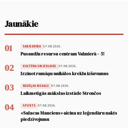
Jaunākie
01
07.08.2026.
SABIEDRĪBA
Pusaudžu resursu centram Valmierā – 5!
02
07.08.2026.
KULTŪRA UN IZKLAIDE
Izzinot rumāņu unikālos kreklu izšuvumus
03
07.08.2026.
NEDĒĻAS NOGALE
Laikmetīgās mākslas izstāde Strenčos
04
07.08.2026.
SPORTS
«Salacas Mauciens» aicina uz leģendāru nakts
piedzīvojumu