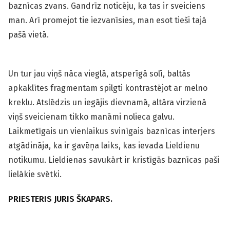
baznīcas zvans. Gandrīz noticēju, ka tas ir sveiciens
man. Arī promejot tie iezvanīsies, man esot tieši tajā
pašā vietā.
Un tur jau viņš nāca vieglā, atsperīgā solī, baltās
apkaklītes fragmentam spilgti kontrastējot ar melno
kreklu. Atslēdzis un iegājis dievnamā, altāra virzienā
viņš sveicienam tikko manāmi nolieca galvu.
Laikmetīgais un vienlaikus svinīgais baznīcas interjers
atgādināja, ka ir gavēņa laiks, kas ievada Lieldienu
notikumu. Lieldienas savukārt ir kristīgās baznīcas paši
lielākie svētki.
PRIESTERIS JURIS ŠKAPARS.