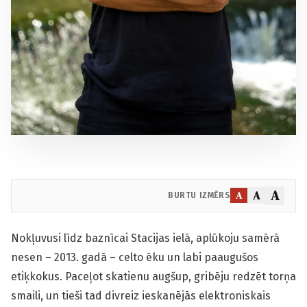
A
A
A
BURTU IZMĒRS
Nokļuvusi līdz baznīcai Stacijas ielā, aplūkoju samērā
nesen – 2013. gadā – celto ēku un labi paaugušos
etiķkokus. Paceļot skatienu augšup, gribēju redzēt torņa
smaili, un tieši tad divreiz ieskanējās elektroniskais