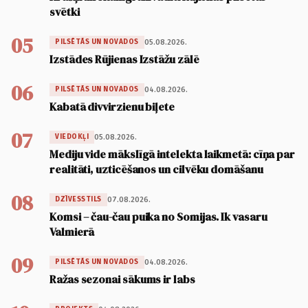
svētki
05
05.08.2026.
PILSĒTĀS UN NOVADOS
Izstādes Rūjienas Izstāžu zālē
06
04.08.2026.
PILSĒTĀS UN NOVADOS
Kabatā divvirzienu biļete
07
05.08.2026.
VIEDOKĻI
Mediju vide mākslīgā intelekta laikmetā: cīņa par
realitāti, uzticēšanos un cilvēku domāšanu
08
07.08.2026.
DZĪVESSTILS
Komsi – čau-čau puika no Somijas. Ik vasaru
Valmierā
09
04.08.2026.
PILSĒTĀS UN NOVADOS
Ražas sezonai sākums ir labs