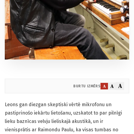
A
A
A
BURTU IZMĒRS
Leons gan diezgan skeptiski vērtē mikrofonu un
pastiprinošo iekārtu lietošanu, uzskatot to par pilnīgi
lieku baznīcas velvju lieliskajā akustikā, un ir
vienisprātis ar Raimondu Pau­lu, ka visas tumbas no