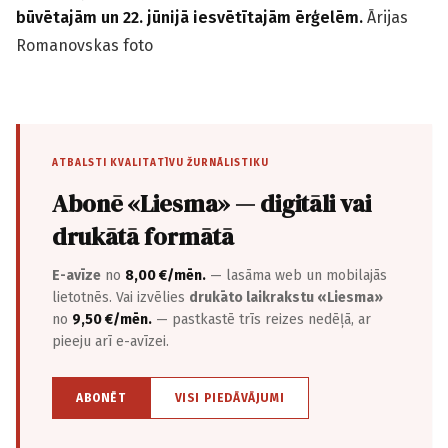
būvētajām un 22. jūnijā iesvētītajām ērģelēm.
Ārijas
Romanovskas foto
ATBALSTI KVALITATĪVU ŽURNĀLISTIKU
Abonē «Liesma» — digitāli vai
drukātā formātā
E-avīze
no
8,00 €/mēn.
— lasāma web un mobilajās
lietotnēs. Vai izvēlies
drukāto laikrakstu «Liesma»
no
9,50 €/mēn.
— pastkastē trīs reizes nedēļā, ar
pieeju arī e-avīzei.
ABONĒT
VISI PIEDĀVĀJUMI