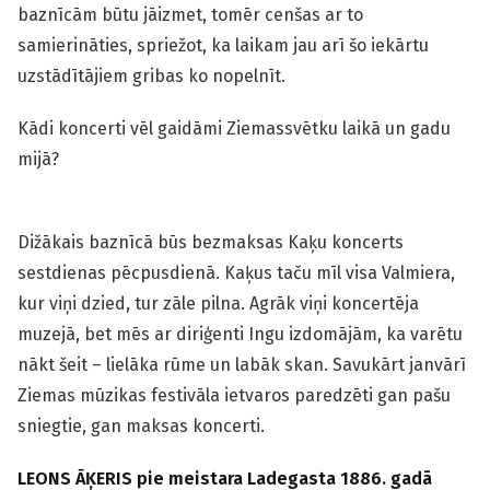
baznīcām būtu jāizmet, tomēr cenšas ar to
samierināties, spriežot, ka laikam jau arī šo iekārtu
uzstādītājiem gribas ko nopelnīt.
Kādi koncerti vēl gaidāmi Ziemassvētku laikā un gadu
mijā?
Dižākais baznīcā būs bezmaksas Kaķu koncerts
sestdienas pēcpusdienā. Kaķus taču mīl visa Valmiera,
kur viņi dzied, tur zāle pilna. Agrāk viņi koncertēja
muzejā, bet mēs ar diriģenti Ingu izdomājām, ka varētu
nākt šeit – lielāka rūme un labāk skan. Savukārt janvārī
Ziemas mūzikas festivāla ietvaros paredzēti gan pašu
sniegtie, gan maksas koncerti.
LEONS ĀĶERIS pie meistara Ladegasta 1886. gadā