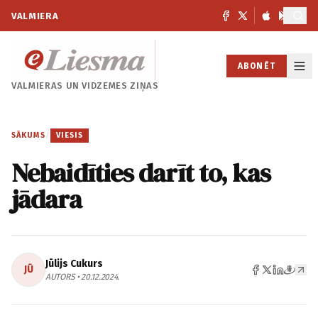
VALMIERA
ABONĒT
VALMIERAS UN
VIDZEMES ZIŅAS
SĀKUMS
/
VIESIS
Nebaidīties darīt to, kas
jādara
Jūlijs Cukurs
JŪ
AUTORS • 20.12.2024.