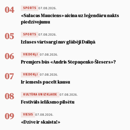
04
07.08.2026.
SPORTS
«Salacas Mauciens» aicina uz leģendāru nakts
piedzīvojumu
05
07.08.2026.
SPORTS
Izlases vārtsargi nav glābēji Daliņā
06
07.08.2026.
VIEDOKĻI
Premjers būs «Andris Stepaņenko-Šlesers»?
07
07.08.2026.
VIEDOKĻI
Ir iemesls pacelt kausu
08
07.08.2026.
KULTŪRA UN IZKLAIDE
Festivāls ielīksmo pilsētu
09
07.08.2026.
VIESIS
«Dzīve ir skaista!»