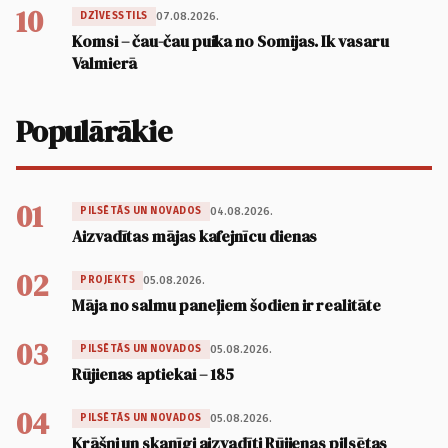
10
07.08.2026.
DZĪVESSTILS
Komsi – čau-čau puika no Somijas. Ik vasaru
Valmierā
Populārākie
01
04.08.2026.
PILSĒTĀS UN NOVADOS
Aizvadītas mājas kafejnīcu dienas
02
05.08.2026.
PROJEKTS
Māja no salmu paneļiem šodien ir realitāte
03
05.08.2026.
PILSĒTĀS UN NOVADOS
Rūjienas aptiekai – 185
04
05.08.2026.
PILSĒTĀS UN NOVADOS
Krāšņi un skanīgi aizvadīti Rūjienas pilsētas