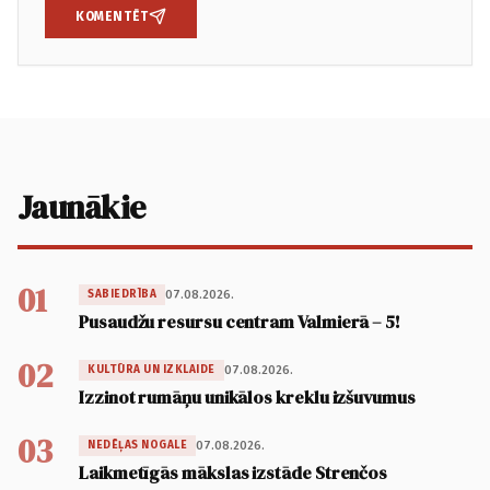
KOMENTĒT
Jaunākie
01
07.08.2026.
SABIEDRĪBA
Pusaudžu resursu centram Valmierā – 5!
02
07.08.2026.
KULTŪRA UN IZKLAIDE
Izzinot rumāņu unikālos kreklu izšuvumus
03
07.08.2026.
NEDĒĻAS NOGALE
Laikmetīgās mākslas izstāde Strenčos