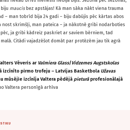
rās nekad brīvs mēnesis nebija bijis. Sezona pēc sezonas,
 biju
maucis
bez apstājas! Kā man sāka nākt viena trauma
Kad – man tobrīd bija 24 gadi – biju dabūjis pēc kārtas abos
 nost skrimšļi, man pateica – ja nākotnē gribi nodarboties
 pēc, ja gribi kādreiz paskriet ar saviem bērniem, tad
 malā. Citādi vajadzēšot domāt par protēzēm jau tik agrā
lters Vēveris ar
Valmiera Glass
/
Vidzemes Augstskolas
 izcīnīto pirmo trofeju – Latvijas Basketbola
Užavas
mu mūsējie izcīnīja Valtera pēdējā
pieturā
profesionālajā
no Valtera personīgā arhīva
ISTIKU