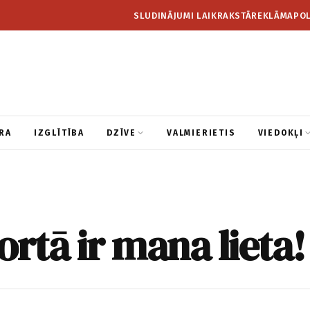
SLUDINĀJUMI LAIKRAKSTĀ
REKLĀMA
POL
RA
IZGLĪTĪBA
DZĪVE
VALMIERIETIS
VIEDOKĻI
ortā ir mana lieta!