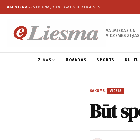
VALMIERA
SESTDIENA, 2026. GADA 8. AUGUSTS
VALMIERAS UN
VIDZEMES ZIŅAS
ZIŅAS
NOVADOS
SPORTS
KULTŪ
SĀKUMS
/
VIESIS
Būt sp