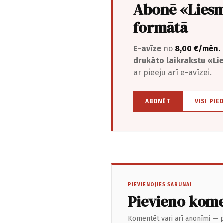
Abonē «Liesm
formātā
E-avīze
no
8,00 €/mēn.
drukāto laikrakstu «L
ar pieeju arī e-avīzei.
ABONĒT
VISI PIE
PIEVIENOJIES SARUNAI
Pievieno kom
Komentēt vari arī anonīmi — p