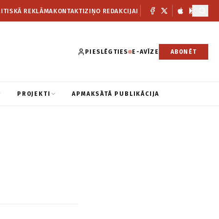
ITISKĀ REKLĀMA
KONTAKTI
ZIŅO REDAKCIJAI
PIESLĒGTIES
E-AVĪZE
ABONĒT
PROJEKTI
APMAKSĀTĀ PUBLIKĀCIJA