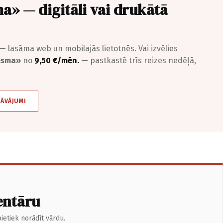
a» — digitāli vai drukātā
— lasāma web un mobilajās lietotnēs. Vai izvēlies
iesma»
no
9,50 €/mēn.
— pastkastē trīs reizes nedēļā,
DĀVĀJUMI
entāru
ietiek norādīt vārdu.