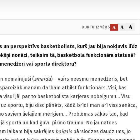
A
A
A
BURTU IZMĒRS
s un perspektīvs basketbolists, kurš jau bija nokļuvis līdz
ēkšņi nonāci, teiksim tā, basketbola funkcionāra statusā?
a menedžeri vai sporta direktoru?
 nomainījuši (
smaida
) – vairs neesmu menedžeris, bet
ispareizāk manam darbam atbilst funkcionārs. Visi, kas
 visu! Jā, par to basketbolista karjeras nobeigumu… Visu
u uz sportu, biju disciplinēts, kādā brīdī man arī viss sanāca,
 no saviem lielajiem mērķiem… Problēmas sākās tad, kad
ajā sportā un kad guvu pirmo traumu. No jaunatnes
m laikam bija sakrājies
baigais
pārslodzes daudzums, jo