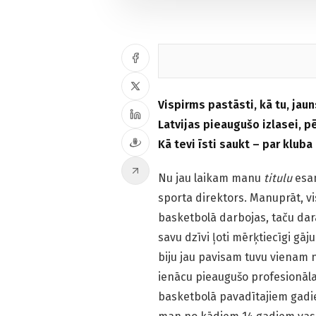
Vispirms pastāsti, kā tu, jaun
Latvijas pieaugušo izlasei, p
Kā tevi īsti saukt – par klub
Nu jau laikam manu
titulu
esam
sporta direktors. Manuprāt, v
basketbolā darbojas, taču dara
savu dzīvi ļoti mērķtiecīgi gāj
biju jau pavisam tuvu vienam
ienācu pieaugušo profesionāl
basketbolā pavadītajiem gadie