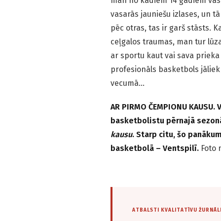
man no kādiem 14 gadiem vasa
vasarās jauniešu izlases, un tā
pēc otras, tas ir garš stāsts. 
ceļgalos traumas, man tur lūza
ar sportu kaut vai sava prieka
profesionāls basketbols jāliek
vecumā…
AR PIRMO ČEMPIONU KAUSU. Va
basketbolistu pērnajā sezonā
kausu
. Starp citu, šo panāku
basketbolā – Ventspilī.
Foto 
ATBALSTI KVALITATĪVU ŽURNĀL