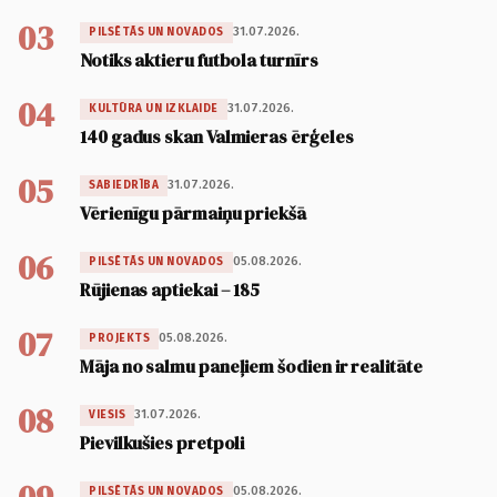
03
31.07.2026.
PILSĒTĀS UN NOVADOS
Notiks aktieru futbola turnīrs
04
31.07.2026.
KULTŪRA UN IZKLAIDE
140 gadus skan Valmieras ērģeles
05
31.07.2026.
SABIEDRĪBA
Vērienīgu pārmaiņu priekšā
06
05.08.2026.
PILSĒTĀS UN NOVADOS
Rūjienas aptiekai – 185
07
05.08.2026.
PROJEKTS
Māja no salmu paneļiem šodien ir realitāte
08
31.07.2026.
VIESIS
Pievilkušies pretpoli
05.08.2026.
PILSĒTĀS UN NOVADOS