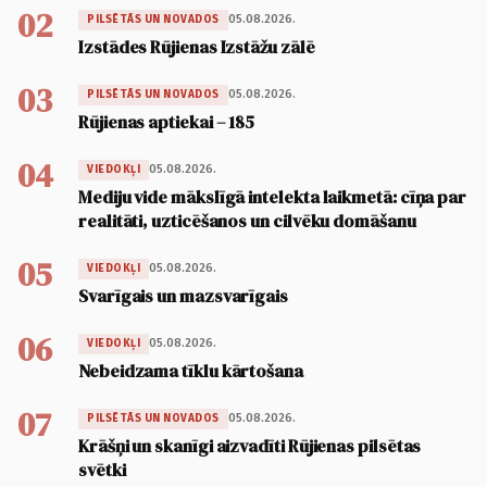
02
05.08.2026.
PILSĒTĀS UN NOVADOS
Izstādes Rūjienas Izstāžu zālē
03
05.08.2026.
PILSĒTĀS UN NOVADOS
Rūjienas aptiekai – 185
04
05.08.2026.
VIEDOKĻI
Mediju vide mākslīgā intelekta laikmetā: cīņa par
realitāti, uzticēšanos un cilvēku domāšanu
05
05.08.2026.
VIEDOKĻI
Svarīgais un mazsvarīgais
06
05.08.2026.
VIEDOKĻI
Nebeidzama tīklu kārtošana
07
05.08.2026.
PILSĒTĀS UN NOVADOS
Krāšņi un skanīgi aizvadīti Rūjienas pilsētas
svētki