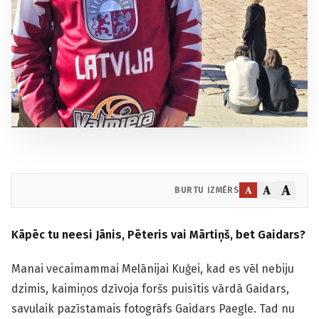
A
A
A
BURTU IZMĒRS
Kāpēc tu neesi Jānis, Pēteris vai Mārtiņš, bet Gaidars?
Manai vecaimammai Melānijai Kuģei, kad es vēl nebiju
dzimis, kaimiņos dzīvoja foršs puisītis vārdā Gaidars,
savulaik pazīstamais fotogrāfs Gaidars Paegle. Tad nu