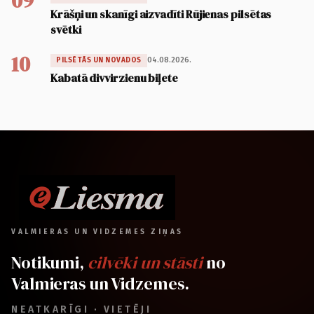
09
Krāšņi un skanīgi aizvadīti Rūjienas pilsētas
svētki
10
04.08.2026.
PILSĒTĀS UN NOVADOS
Kabatā divvirzienu biļete
VALMIERAS UN VIDZEMES ZIŅAS
Notikumi,
cilvēki un stāsti
no
Valmieras un Vidzemes.
NEATKARĪGI · VIETĒJI