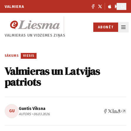
VALMIERA
ABONĒT
VALMIERAS UN
VIDZEMES ZIŅAS
SĀKUMS
/
VIESIS
Valmieras un Latvijas
patriots
Guntis Vīksna
GU
AUTORS • 06.03.2026.