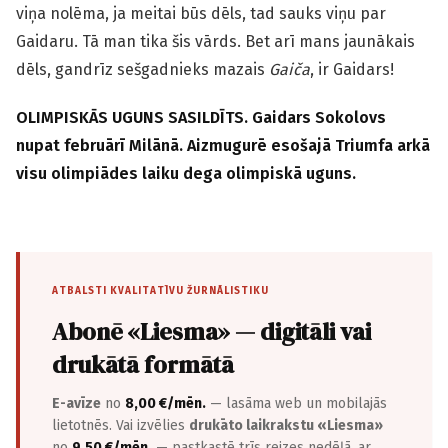
viņa nolēma, ja meitai būs dēls, tad sauks viņu par
Gaidaru. Tā man tika šis vārds. Bet arī mans jaunākais
dēls, gandrīz sešgadnieks mazais
Gaiča
, ir Gaidars!
OLIMPISKĀS UGUNS SASILDĪTS. Gaidars Sokolovs
nupat februārī Milānā. Aizmugurē esošajā Triumfa arkā
visu olimpiādes laiku dega olimpiskā uguns.
ATBALSTI KVALITATĪVU ŽURNĀLISTIKU
Abonē «Liesma» — digitāli vai
drukātā formātā
E-avīze
no
8,00 €/mēn.
— lasāma web un mobilajās
lietotnēs. Vai izvēlies
drukāto laikrakstu «Liesma»
no
9,50 €/mēn.
— pastkastē trīs reizes nedēļā, ar