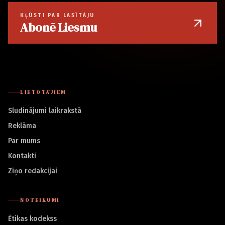
KĻŪSTI PAR LASĪTĀJU
Abonē Liesmu
LIETOTĀJIEM
Sludinājumi laikrakstā
Reklāma
Par mums
Kontakti
Ziņo redakcijai
NOTEIKUMI
Ētikas kodekss