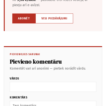
pieeju arī e-avīzei.
ABONĒT
VISI PIEDĀVĀJUMI
PIEVIENOJIES SARUNAI
Pievieno komentāru
Komentēt vari arī anonīmi — pietiek norādīt vārdu.
VĀRDS
KOMENTĀRS