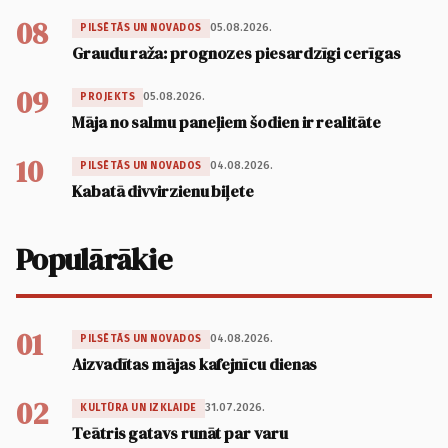
08
05.08.2026.
PILSĒTĀS UN NOVADOS
Graudu raža: prognozes piesardzīgi cerīgas
09
05.08.2026.
PROJEKTS
Māja no salmu paneļiem šodien ir realitāte
10
04.08.2026.
PILSĒTĀS UN NOVADOS
Kabatā divvirzienu biļete
Populārākie
01
04.08.2026.
PILSĒTĀS UN NOVADOS
Aizvadītas mājas kafejnīcu dienas
02
31.07.2026.
KULTŪRA UN IZKLAIDE
Teātris gatavs runāt par varu