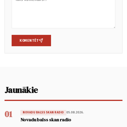
KOMENTĒT
Jaunākie
01
05.08.2026.
NOVADU BALSS SKAN RADIO
Novadu balss skan radio