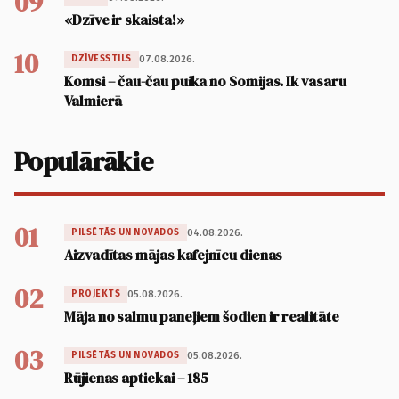
09
«Dzīve ir skaista!»
10
07.08.2026.
DZĪVESSTILS
Komsi – čau-čau puika no Somijas. Ik vasaru
Valmierā
Populārākie
01
04.08.2026.
PILSĒTĀS UN NOVADOS
Aizvadītas mājas kafejnīcu dienas
02
05.08.2026.
PROJEKTS
Māja no salmu paneļiem šodien ir realitāte
03
05.08.2026.
PILSĒTĀS UN NOVADOS
Rūjienas aptiekai – 185