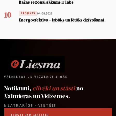
Ražas sezonai sākums ir labs
10
04.08.2026.
PROJEKTS
Energoefektīvs – labāks un lētāks dzīvošanai
VALMIERAS UN VIDZEMES ZIŅAS
Notikumi,
cilvēki un stāsti
no
Valmieras un Vidzemes.
NEATKARĪGI · VIETĒJI
KĻŪSTI PAR LASĪTĀJU