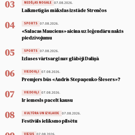
03
07.08.2026.
NEDĒĻAS NOGALE
Laikmetīgās mākslas izstāde Strenčos
04
07.08.2026.
SPORTS
«Salacas Mauciens» aicina uz leģendāru nakts
piedzīvojumu
05
07.08.2026.
SPORTS
Izlases vārtsargi nav glābēji Daliņā
06
07.08.2026.
VIEDOKĻI
Premjers būs «Andris Stepaņenko-Šlesers»?
07
07.08.2026.
VIEDOKĻI
Ir iemesls pacelt kausu
08
07.08.2026.
KULTŪRA UN IZKLAIDE
Festivāls ielīksmo pilsētu
07.08.2026.
VIESIS