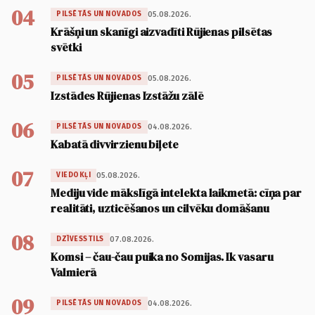
04
05.08.2026.
PILSĒTĀS UN NOVADOS
Krāšņi un skanīgi aizvadīti Rūjienas pilsētas
svētki
05
05.08.2026.
PILSĒTĀS UN NOVADOS
Izstādes Rūjienas Izstāžu zālē
06
04.08.2026.
PILSĒTĀS UN NOVADOS
Kabatā divvirzienu biļete
07
05.08.2026.
VIEDOKĻI
Mediju vide mākslīgā intelekta laikmetā: cīņa par
realitāti, uzticēšanos un cilvēku domāšanu
08
07.08.2026.
DZĪVESSTILS
Komsi – čau-čau puika no Somijas. Ik vasaru
Valmierā
09
04.08.2026.
PILSĒTĀS UN NOVADOS