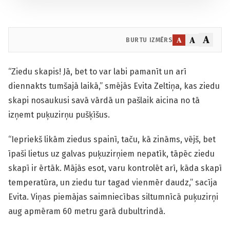
A
A
A
BURTU IZMĒRS
“Ziedu skapis! Jā, bet to var labi pamanīt un arī
diennakts tumšajā laikā,” smējās Evita Zeltiņa, kas ziedu
skapi nosaukusi savā vārdā un pašlaik aicina no tā
izņemt puķuzirņu pušķīšus.
“Iepriekš likām ziedus spainī, taču, kā zināms, vējš, bet
īpaši lietus uz galvas puķuzirņiem nepatīk, tāpēc ziedu
skapī ir ērtāk. Mājās esot, varu kontrolēt arī, kāda skapī
temperatūra, un ziedu tur tagad vienmēr daudz,” sacīja
Evita. Viņas piemājas saimniecības siltumnīcā puķuzirņi
aug apmēram 60 metru garā dubultrindā.