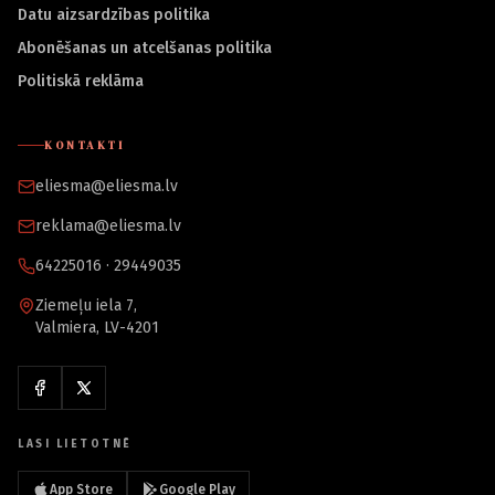
Datu aizsardzības politika
Abonēšanas un atcelšanas politika
Politiskā reklāma
KONTAKTI
eliesma@eliesma.lv
reklama@eliesma.lv
64225016 · 29449035
Ziemeļu iela 7,
Valmiera, LV-4201
LASI LIETOTNĒ
App Store
Google Play