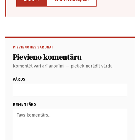
ABONĒT
VISI PIEDĀVĀJUMI
PIEVIENOJIES SARUNAI
Pievieno komentāru
Komentēt vari arī anonīmi — pietiek norādīt vārdu.
VĀRDS
KOMENTĀRS