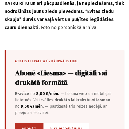
KATRU RĪTU un arī pēcpusdienās, ja nepieciešams, tiek
nodrošināts jauns ziedu pievedums. “Evitas ziedu
skapja” durvis var vaļā vērt un puķītes iegādāties
cauru diennakti.
Foto no personiskā arhīva
ATBALSTI KVALITATĪVU ŽURNĀLISTIKU
Abonē «Liesma» — digitāli vai
drukātā formātā
E-avīze
no
8,00 €/mēn.
— lasāma web un mobilajās
lietotnēs. Vai izvēlies
drukāto laikrakstu «Liesma»
no
9,50 €/mēn.
— pastkastē trīs reizes nedēļā, ar
pieeju arī e-avīzei.