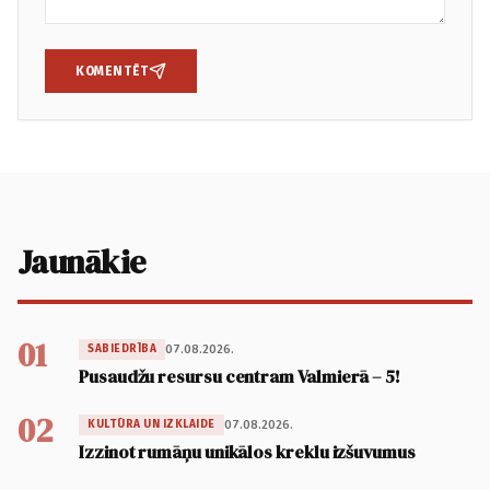
KOMENTĒT
Jaunākie
01
07.08.2026.
SABIEDRĪBA
Pusaudžu resursu centram Valmierā – 5!
02
07.08.2026.
KULTŪRA UN IZKLAIDE
Izzinot rumāņu unikālos kreklu izšuvumus