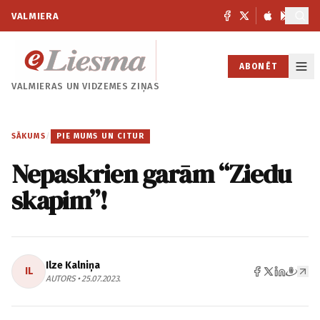
VALMIERA
ABONĒT
VALMIERAS UN
VIDZEMES ZIŅAS
SĀKUMS
/
PIE MUMS UN CITUR
Nepaskrien garām “Ziedu
skapim”!
Ilze Kalniņa
IL
AUTORS • 25.07.2023.