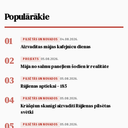
Populārākie
01
04.08.2026.
PILSĒTĀS UN NOVADOS
Aizvadītas mājas kafejnīcu dienas
02
05.08.2026.
PROJEKTS
Māja no salmu paneļiem šodien ir realitāte
03
05.08.2026.
PILSĒTĀS UN NOVADOS
Rūjienas aptiekai – 185
04
05.08.2026.
PILSĒTĀS UN NOVADOS
Krāšņi un skanīgi aizvadīti Rūjienas pilsētas
svētki
05
05.08.2026.
PILSĒTĀS UN NOVADOS