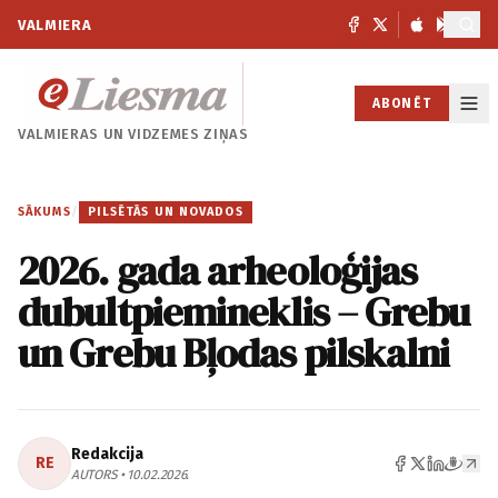
VALMIERA
ABONĒT
VALMIERAS UN
VIDZEMES ZIŅAS
SĀKUMS
/
PILSĒTĀS UN NOVADOS
2026. gada arheoloģijas
dubultpiemineklis – Grebu
un Grebu Bļodas pilskalni
Redakcija
RE
AUTORS • 10.02.2026.