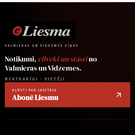
VALMIERAS UN VIDZEMES ZIŅAS
Notikumi,
cilvēki un stāsti
no
Valmieras un Vidzemes.
NEATKARĪGI · VIETĒJI
KĻŪSTI PAR LASĪTĀJU
Abonē Liesmu