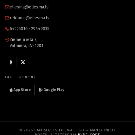
eliesma@eliesma.lv
reklama@eliesma.lv
64225016 · 29449035
Ziemeļu iela 7,
Valmiera, LV-4201
LASI LIETOTNĒ
App Store
Google Play
© 2026 LAIKRAKSTS LIESMA — SIA «IMANTA INFO»