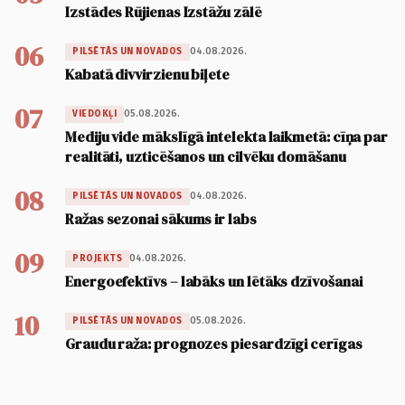
Izstādes Rūjienas Izstāžu zālē
06
04.08.2026.
PILSĒTĀS UN NOVADOS
Kabatā divvirzienu biļete
07
05.08.2026.
VIEDOKĻI
Mediju vide mākslīgā intelekta laikmetā: cīņa par
realitāti, uzticēšanos un cilvēku domāšanu
08
04.08.2026.
PILSĒTĀS UN NOVADOS
Ražas sezonai sākums ir labs
09
04.08.2026.
PROJEKTS
Energoefektīvs – labāks un lētāks dzīvošanai
10
05.08.2026.
PILSĒTĀS UN NOVADOS
Graudu raža: prognozes piesardzīgi cerīgas