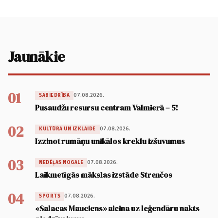
Jaunākie
01
07.08.2026.
SABIEDRĪBA
Pusaudžu resursu centram Valmierā – 5!
02
07.08.2026.
KULTŪRA UN IZKLAIDE
Izzinot rumāņu unikālos kreklu izšuvumus
03
07.08.2026.
NEDĒĻAS NOGALE
Laikmetīgās mākslas izstāde Strenčos
04
07.08.2026.
SPORTS
«Salacas Mauciens» aicina uz leģendāru nakts