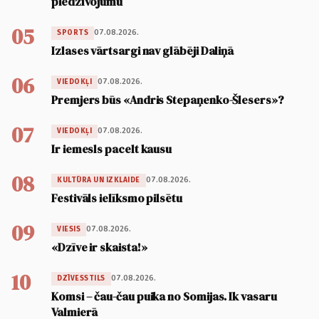
piedzīvojumu
05
07.08.2026.
SPORTS
Izlases vārtsargi nav glābēji Daliņā
06
07.08.2026.
VIEDOKĻI
Premjers būs «Andris Stepaņenko-Šlesers»?
07
07.08.2026.
VIEDOKĻI
Ir iemesls pacelt kausu
08
07.08.2026.
KULTŪRA UN IZKLAIDE
Festivāls ielīksmo pilsētu
09
07.08.2026.
VIESIS
«Dzīve ir skaista!»
10
07.08.2026.
DZĪVESSTILS
Komsi – čau-čau puika no Somijas. Ik vasaru
Valmierā