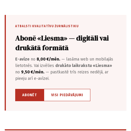
ATBALSTI KVALITATĪVU ŽURNĀLISTIKU
Abonē «Liesma» — digitāli vai
drukātā formātā
E-avīze
no
8,00 €/mēn.
— lasāma web un mobilajās
lietotnēs. Vai izvēlies
drukāto laikrakstu «Liesma»
no
9,50 €/mēn.
— pastkastē trīs reizes nedēļā, ar
pieeju arī e-avīzei.
ABONĒT
VISI PIEDĀVĀJUMI