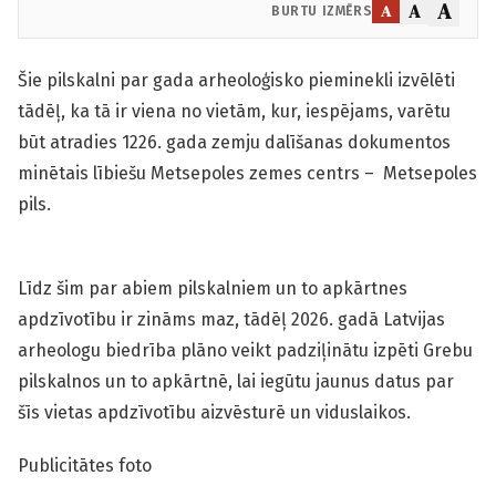
A
A
A
BURTU IZMĒRS
Šie pilskalni par gada arheoloģisko pieminekli izvēlēti
tādēļ, ka tā ir viena no vietām, kur, iespējams, varētu
būt atradies 1226. gada zemju dalīšanas dokumentos
minētais lībiešu Metsepoles zemes centrs – Metsepoles
pils.
Līdz šim par abiem pilskalniem un to apkārtnes
apdzīvotību ir zināms maz, tādēļ 2026. gadā Latvijas
arheologu biedrība plāno veikt padziļinātu izpēti Grebu
pilskalnos un to apkārtnē, lai iegūtu jaunus datus par
šīs vietas apdzīvotību aizvēsturē un viduslaikos.
Publicitātes foto