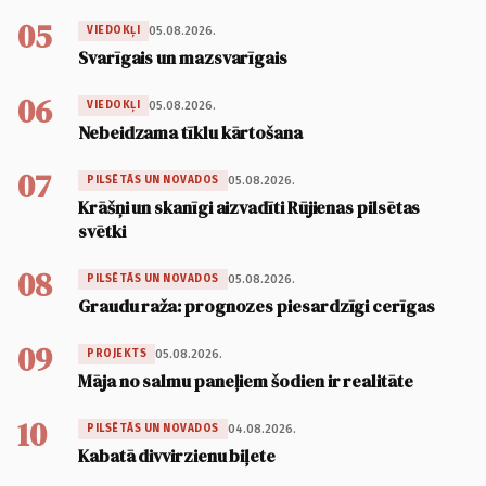
05
05.08.2026.
VIEDOKĻI
Svarīgais un mazsvarīgais
06
05.08.2026.
VIEDOKĻI
Nebeidzama tīklu kārtošana
07
05.08.2026.
PILSĒTĀS UN NOVADOS
Krāšņi un skanīgi aizvadīti Rūjienas pilsētas
svētki
08
05.08.2026.
PILSĒTĀS UN NOVADOS
Graudu raža: prognozes piesardzīgi cerīgas
09
05.08.2026.
PROJEKTS
Māja no salmu paneļiem šodien ir realitāte
10
04.08.2026.
PILSĒTĀS UN NOVADOS
Kabatā divvirzienu biļete