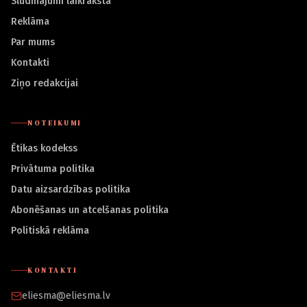
Sludinājumi laikrakstā
Reklāma
Par mums
Kontakti
Ziņo redakcijai
NOTEIKUMI
Ētikas kodekss
Privātuma politika
Datu aizsardzības politika
Abonēšanas un atcelšanas politika
Politiskā reklāma
KONTAKTI
eliesma@eliesma.lv