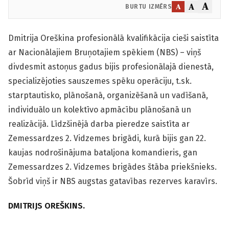
A
A
A
BURTU IZMĒRS
Dmitrija Oreškina profesionālā kvalifikācija cieši saistīta
ar Nacionālajiem Bruņotajiem spēkiem (NBS) – viņš
divdesmit astoņus gadus bijis profesionālajā dienestā,
specializējoties sauszemes spēku operāciju, t.sk.
starptautisko, plānošanā, organizēšanā un vadīšanā,
individuālo un kolektīvo apmācību plānošanā un
realizācijā. Līdzšinējā darba pieredze saistīta ar
Zemessardzes 2. Vidzemes brigādi, kurā bijis gan 22.
kaujas nodrošinājuma bataljona komandieris, gan
Zemessardzes 2. Vidzemes brigādes štāba priekšnieks.
Šobrīd viņš ir NBS augstas gatavības rezerves karavīrs.
DMITRIJS OREŠKINS.