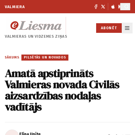
VALMIERA
ABONĒT
VALMIERAS UN
VIDZEMES ZIŅAS
SĀKUMS
/
PILSĒTĀS UN NOVADOS
Amatā apstiprināts
Valmieras novada Civilās
aizsardzības nodaļas
vadītājs
Elīna Upīte