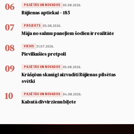
06
05.08.2026.
PILSĒTĀS UN NOVADOS
Rūjienas aptiekai – 185
07
05.08.2026.
PROJEKTS
Māja no salmu paneļiem šodien ir realitāte
08
31.07.2026.
VIESIS
Pievilkušies pretpoli
09
05.08.2026.
PILSĒTĀS UN NOVADOS
Krāšņi un skanīgi aizvadīti Rūjienas pilsētas
svētki
10
04.08.2026.
PILSĒTĀS UN NOVADOS
Kabatā divvirzienu biļete