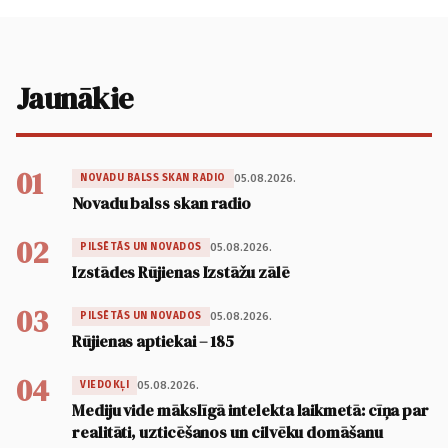
Jaunākie
01
05.08.2026.
NOVADU BALSS SKAN RADIO
Novadu balss skan radio
02
05.08.2026.
PILSĒTĀS UN NOVADOS
Izstādes Rūjienas Izstāžu zālē
03
05.08.2026.
PILSĒTĀS UN NOVADOS
Rūjienas aptiekai – 185
04
05.08.2026.
VIEDOKĻI
Mediju vide mākslīgā intelekta laikmetā: cīņa par
realitāti, uzticēšanos un cilvēku domāšanu