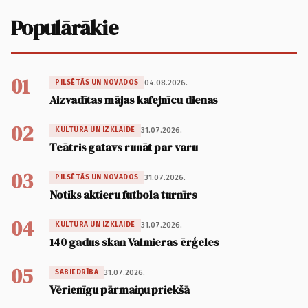
Populārākie
01
04.08.2026.
PILSĒTĀS UN NOVADOS
Aizvadītas mājas kafejnīcu dienas
02
31.07.2026.
KULTŪRA UN IZKLAIDE
Teātris gatavs runāt par varu
03
31.07.2026.
PILSĒTĀS UN NOVADOS
Notiks aktieru futbola turnīrs
04
31.07.2026.
KULTŪRA UN IZKLAIDE
140 gadus skan Valmieras ērģeles
05
31.07.2026.
SABIEDRĪBA
Vērienīgu pārmaiņu priekšā