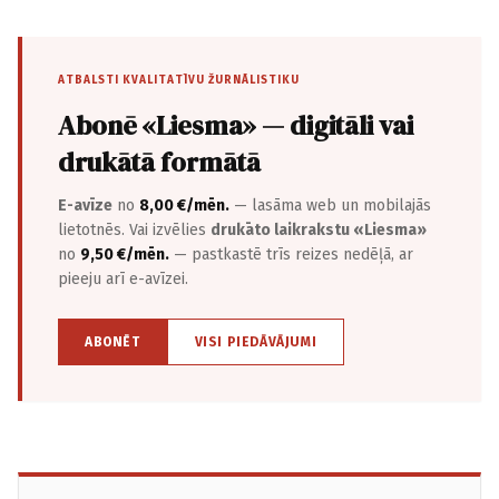
ATBALSTI KVALITATĪVU ŽURNĀLISTIKU
Abonē «Liesma» — digitāli vai
drukātā formātā
E-avīze
no
8,00 €/mēn.
— lasāma web un mobilajās
lietotnēs. Vai izvēlies
drukāto laikrakstu «Liesma»
no
9,50 €/mēn.
— pastkastē trīs reizes nedēļā, ar
pieeju arī e-avīzei.
ABONĒT
VISI PIEDĀVĀJUMI