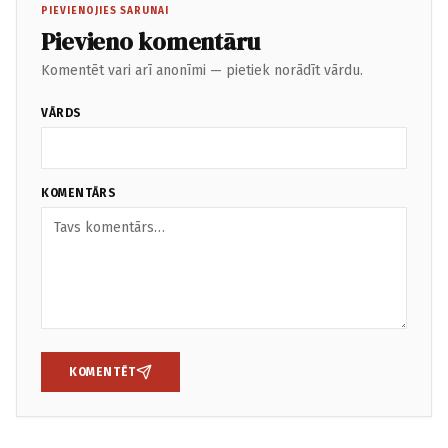
PIEVIENOJIES SARUNAI
Pievieno komentāru
Komentēt vari arī anonīmi — pietiek norādīt vārdu.
VĀRDS
KOMENTĀRS
KOMENTĒT