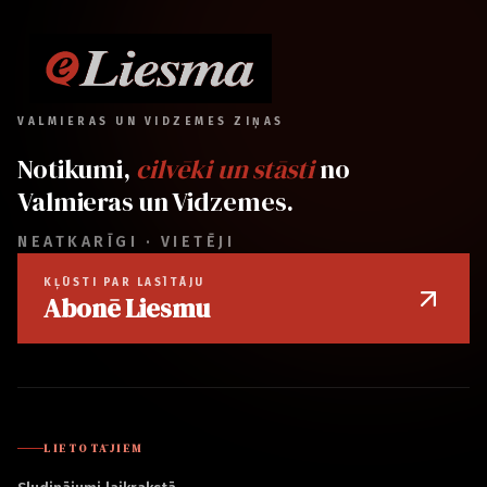
VALMIERAS UN VIDZEMES ZIŅAS
Notikumi,
cilvēki un stāsti
no
Valmieras un Vidzemes.
NEATKARĪGI · VIETĒJI
KĻŪSTI PAR LASĪTĀJU
Abonē Liesmu
LIETOTĀJIEM