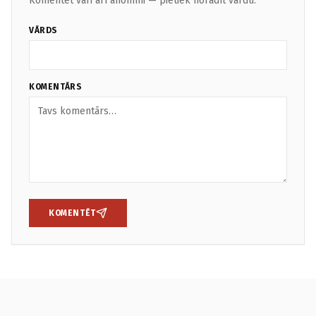
Komentēt vari arī anonīmi — pietiek norādīt vārdu.
VĀRDS
KOMENTĀRS
KOMENTĒT