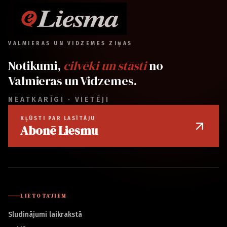
VALMIERAS UN VIDZEMES ZIŅAS
Notikumi,
cilvēki un stāsti
no
Valmieras un Vidzemes.
NEATKARĪGI · VIETĒJI
KĻŪSTI PAR LASĪTĀJU
Abonē Liesmu
LIETOTĀJIEM
Sludinājumi laikrakstā