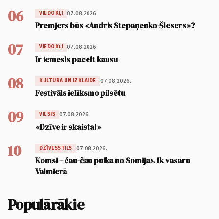
06
07.08.2026.
VIEDOKĻI
Premjers būs «Andris Stepaņenko-Šlesers»?
07
07.08.2026.
VIEDOKĻI
Ir iemesls pacelt kausu
08
07.08.2026.
KULTŪRA UN IZKLAIDE
Festivāls ielīksmo pilsētu
09
07.08.2026.
VIESIS
«Dzīve ir skaista!»
10
07.08.2026.
DZĪVESSTILS
Komsi – čau-čau puika no Somijas. Ik vasaru
Valmierā
Populārākie