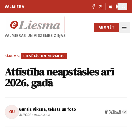
VALMIERA
ABONĒT
VALMIERAS UN
VIDZEMES ZIŅAS
SĀKUMS
/
PILSĒTĀS UN NOVADOS
Attīstība neapstāsies arī
2026. gadā
Guntis Vīksna, teksts un foto
GU
AUTORS • 04.02.2026.