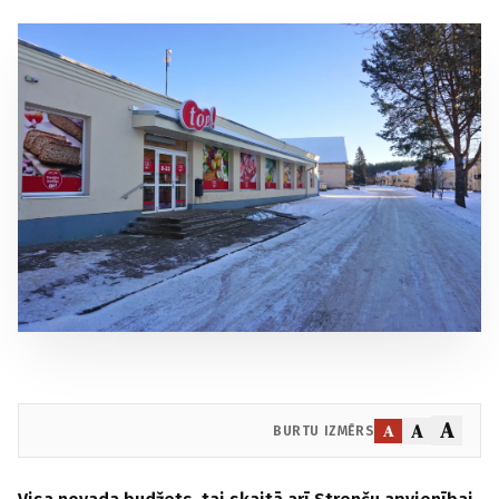
A
A
A
BURTU IZMĒRS