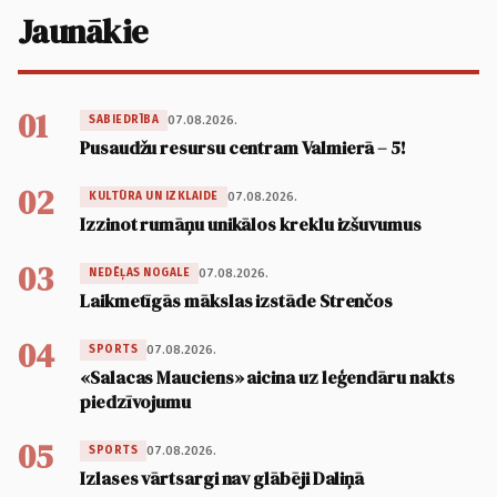
Jaunākie
01
07.08.2026.
SABIEDRĪBA
Pusaudžu resursu centram Valmierā – 5!
02
07.08.2026.
KULTŪRA UN IZKLAIDE
Izzinot rumāņu unikālos kreklu izšuvumus
03
07.08.2026.
NEDĒĻAS NOGALE
Laikmetīgās mākslas izstāde Strenčos
04
07.08.2026.
SPORTS
«Salacas Mauciens» aicina uz leģendāru nakts
piedzīvojumu
05
07.08.2026.
SPORTS
Izlases vārtsargi nav glābēji Daliņā