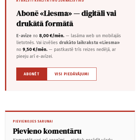
ATBALSTI KVALITATĪVU ŽURNĀLISTIKU
Abonē «Liesma» — digitāli vai
drukātā formātā
E-avīze
no
8,00 €/mēn.
— lasāma web un mobilajās
lietotnēs. Vai izvēlies
drukāto laikrakstu «Liesma»
no
9,50 €/mēn.
— pastkastē trīs reizes nedēļā, ar
pieeju arī e-avīzei.
ABONĒT
VISI PIEDĀVĀJUMI
PIEVIENOJIES SARUNAI
Pievieno komentāru