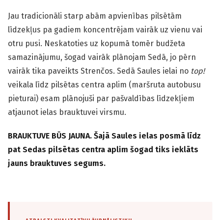
Jau tradicionāli starp abām apvienības pilsētām
līdzekļus pa gadiem koncentrējam vairāk uz vienu vai
otru pusi. Neskatoties uz kopumā tomēr budžeta
samazinājumu, šogad vairāk plānojam Sedā, jo pērn
vairāk tika paveikts Strenčos. Sedā Saules ielai no
top!
veikala līdz pilsētas centra aplim (maršruta autobusu
pieturai) esam plānojuši par pašvaldības līdzekļiem
atjaunot ielas brauktuvei virsmu.
BRAUKTUVE BŪS JAUNA. Šajā Saules ielas posmā līdz
pat Sedas pilsētas centra aplim šogad tiks ieklāts
jauns brauktuves segums.