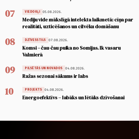
07
05.08.2026.
VIEDOKĻI
Mediju vide mākslīgā intelekta laikmetā: cīņa par
realitāti, uzticēšanos un cilvēku domāšanu
08
07.08.2026.
DZĪVESSTILS
Komsi – čau-čau puika no Somijas. Ik vasaru
Valmierā
09
04.08.2026.
PILSĒTĀS UN NOVADOS
Ražas sezonai sākums ir labs
10
04.08.2026.
PROJEKTS
Energoefektīvs – labāks un lētāks dzīvošanai