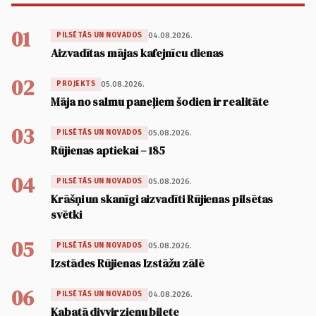
01
04.08.2026.
PILSĒTĀS UN NOVADOS
Aizvadītas mājas kafejnīcu dienas
02
05.08.2026.
PROJEKTS
Māja no salmu paneļiem šodien ir realitāte
03
05.08.2026.
PILSĒTĀS UN NOVADOS
Rūjienas aptiekai – 185
04
05.08.2026.
PILSĒTĀS UN NOVADOS
Krāšņi un skanīgi aizvadīti Rūjienas pilsētas
svētki
05
05.08.2026.
PILSĒTĀS UN NOVADOS
Izstādes Rūjienas Izstāžu zālē
06
04.08.2026.
PILSĒTĀS UN NOVADOS
Kabatā divvirzienu biļete