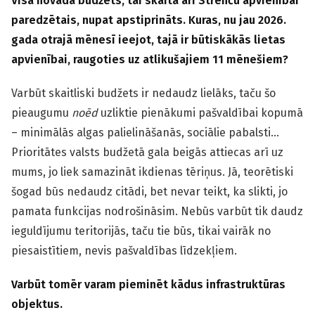
Visa novada budžets, tai skaitā arī Strenču apvienībai
paredzētais, nupat apstiprināts. Kuras, nu jau 2026.
gada otrajā mēnesī ieejot, tajā ir būtiskākās lietas
apvienībai, raugoties uz atlikušajiem 11 mēnešiem?
Varbūt skaitliski budžets ir nedaudz lielāks, taču šo
pieaugumu
noēd
uzliktie pienākumi pašvaldībai kopumā
– minimālās algas palielināšanās, sociālie pabalsti…
Prioritātes valsts budžetā gala beigās attiecas arī uz
mums, jo liek samazināt ikdienas tēriņus. Jā, teorētiski
šogad būs nedaudz citādi, bet nevar teikt, ka slikti, jo
pamata funkcijas nodrošināsim. Nebūs varbūt tik daudz
ieguldījumu teritorijās, taču tie būs, tikai vairāk no
piesaistītiem, nevis pašvaldības līdzekļiem.
Varbūt tomēr varam pieminēt kādus infrastruktūras
objektus.