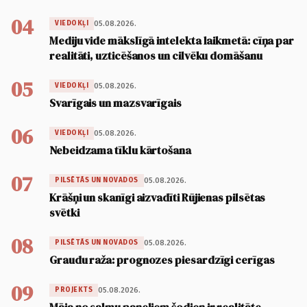
04
05.08.2026.
VIEDOKĻI
Mediju vide mākslīgā intelekta laikmetā: cīņa par
realitāti, uzticēšanos un cilvēku domāšanu
05
05.08.2026.
VIEDOKĻI
Svarīgais un mazsvarīgais
06
05.08.2026.
VIEDOKĻI
Nebeidzama tīklu kārtošana
07
05.08.2026.
PILSĒTĀS UN NOVADOS
Krāšņi un skanīgi aizvadīti Rūjienas pilsētas
svētki
08
05.08.2026.
PILSĒTĀS UN NOVADOS
Graudu raža: prognozes piesardzīgi cerīgas
09
05.08.2026.
PROJEKTS