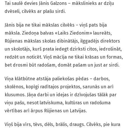
Tai saulē devies Jānis Galzons – mākslinieks ar dziļu
dvēseli, cilvēks ar plašu sirdi.
Jānis bija ne tikai mākslas cilvēks – viņš pats bija
māksla. Ziedoņa balvas «Laiks Ziedonim» laureāts,
Rūjienas mākslas skolas dibinātājs, ilggadējs direktors
un skolotājs, kurš prata iedegt dzirksti citos, iedrošināt,
redzēt un noticēt. Viņš mācīja ne tikai krāsas un formas,
bet drosmi būt radošam, domāt pašam un just ar sirdi.
Viņa klātbūtne atstāja paliekošas pēdas – darbos,
skolēnos, kopīgi radītajos projektos, sarunās un arī
klusumos. Jāņa darbi un idejas ir dzīvojušas tālāk par
viņu pašu, nesot latviskuma, kultūras un radošuma
vērtības arī ārpus Rūjienas un Latvijas.
Viņš bija vīrs, tēvs, dēls, brālis, draugs. Cilvēks, pie kura