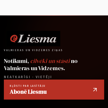
VALMIERAS UN VIDZEMES ZIŅAS
Notikumi,
cilvēki un stāsti
no
Valmieras un Vidzemes.
NEATKARĪGI · VIETĒJI
KĻŪSTI PAR LASĪTĀJU
Abonē Liesmu