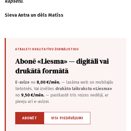
kapsētu.
Sieva Antra un dēls Matīss
ATBALSTI KVALITATĪVU ŽURNĀLISTIKU
Abonē «Liesma» — digitāli vai
drukātā formātā
E-avīze
no
8,00 €/mēn.
— lasāma web un mobilajās
lietotnēs. Vai izvēlies
drukāto laikrakstu «Liesma»
no
9,50 €/mēn.
— pastkastē trīs reizes nedēļā, ar
pieeju arī e-avīzei.
ABONĒT
VISI PIEDĀVĀJUMI