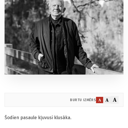
A
A
A
BURTU IZMĒRS
Šodien pasaule kļuvusi klusāka.