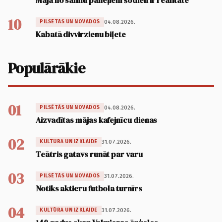
Māja no salmu paneļiem šodien ir realitāte
10
04.08.2026.
PILSĒTĀS UN NOVADOS
Kabatā divvirzienu biļete
Populārākie
01
04.08.2026.
PILSĒTĀS UN NOVADOS
Aizvadītas mājas kafejnīcu dienas
02
31.07.2026.
KULTŪRA UN IZKLAIDE
Teātris gatavs runāt par varu
03
31.07.2026.
PILSĒTĀS UN NOVADOS
Notiks aktieru futbola turnīrs
04
31.07.2026.
KULTŪRA UN IZKLAIDE