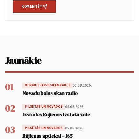
KOMENTĒT
Jaunākie
01
05.08.2026.
NOVADU BALSS SKAN RADIO
Novadu balss skan radio
02
05.08.2026.
PILSĒTĀS UN NOVADOS
Izstādes Rūjienas Izstāžu zālē
03
05.08.2026.
PILSĒTĀS UN NOVADOS
Rūjienas aptiekai – 185