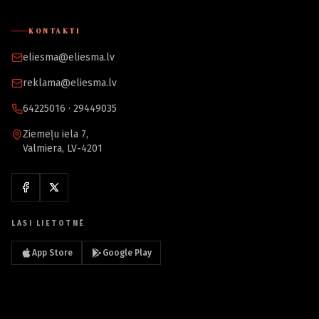
KONTAKTI
eliesma@eliesma.lv
reklama@eliesma.lv
64225016 · 29449035
Ziemeļu iela 7,
Valmiera, LV-4201
LASI LIETOTNĒ
App Store
Google Play