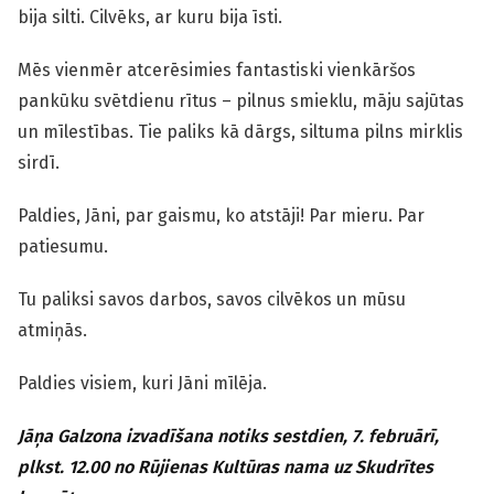
bija silti. Cilvēks, ar kuru bija īsti.
Mēs vienmēr atcerēsimies fantastiski vienkāršos
pankūku svētdienu rītus – pilnus smieklu, māju sajūtas
un mīlestības. Tie paliks kā dārgs, siltuma pilns mirklis
sirdī.
Paldies, Jāni, par gaismu, ko atstāji! Par mieru. Par
patiesumu.
Tu paliksi savos darbos, savos cilvēkos un mūsu
atmiņās.
Paldies visiem, kuri Jāni mīlēja.
Jāņa Galzona izvadīšana notiks sestdien, 7. februārī,
plkst. 12.00 no Rūjienas Kultūras nama uz Skudrītes