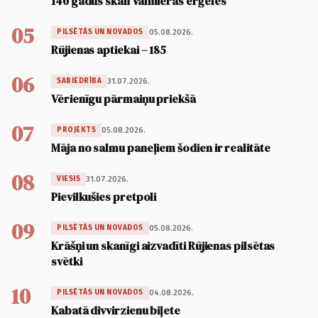
140 gadus skan Valmieras ērģeles
05
05.08.2026.
PILSĒTĀS UN NOVADOS
Rūjienas aptiekai – 185
06
31.07.2026.
SABIEDRĪBA
Vērienīgu pārmaiņu priekšā
07
05.08.2026.
PROJEKTS
Māja no salmu paneļiem šodien ir realitāte
08
31.07.2026.
VIESIS
Pievilkušies pretpoli
09
05.08.2026.
PILSĒTĀS UN NOVADOS
Krāšņi un skanīgi aizvadīti Rūjienas pilsētas
svētki
10
04.08.2026.
PILSĒTĀS UN NOVADOS
Kabatā divvirzienu biļete