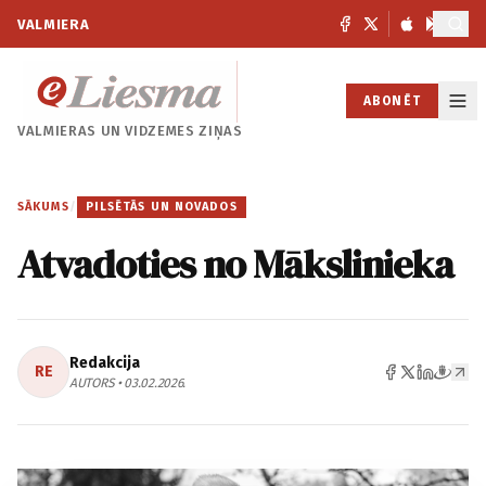
VALMIERA
ABONĒT
VALMIERAS UN
VIDZEMES ZIŅAS
SĀKUMS
/
PILSĒTĀS UN NOVADOS
Atvadoties no Mākslinieka
Redakcija
RE
AUTORS • 03.02.2026.