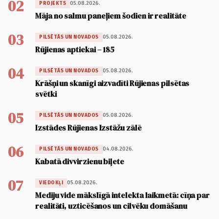
02
05.08.2026.
PROJEKTS
Māja no salmu paneļiem šodien ir realitāte
03
05.08.2026.
PILSĒTĀS UN NOVADOS
Rūjienas aptiekai – 185
04
05.08.2026.
PILSĒTĀS UN NOVADOS
Krāšņi un skanīgi aizvadīti Rūjienas pilsētas
svētki
05
05.08.2026.
PILSĒTĀS UN NOVADOS
Izstādes Rūjienas Izstāžu zālē
06
04.08.2026.
PILSĒTĀS UN NOVADOS
Kabatā divvirzienu biļete
07
05.08.2026.
VIEDOKĻI
Mediju vide mākslīgā intelekta laikmetā: cīņa par
realitāti, uzticēšanos un cilvēku domāšanu