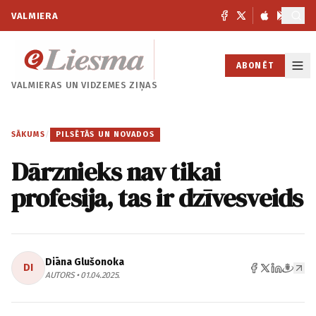
VALMIERA
ABONĒT
VALMIERAS UN
VIDZEMES ZIŅAS
SĀKUMS
/
PILSĒTĀS UN NOVADOS
Dārznieks nav tikai
profesija, tas ir dzīvesveids
Diāna Glušonoka
DI
AUTORS • 01.04.2025.