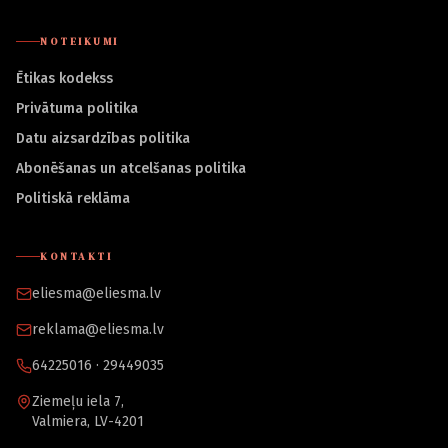
NOTEIKUMI
Ētikas kodekss
Privātuma politika
Datu aizsardzības politika
Abonēšanas un atcelšanas politika
Politiskā reklāma
KONTAKTI
eliesma@eliesma.lv
reklama@eliesma.lv
64225016 · 29449035
Ziemeļu iela 7,
Valmiera, LV-4201