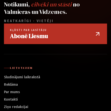
Notikumi,
cilvēki un stāsti
no
Valmieras un Vidzemes.
NEATKARĪGI · VIETĒJI
KĻŪSTI PAR LASĪTĀJU
Abonē Liesmu
LIETOTĀJIEM
Sludinājumi laikrakstā
Reklāma
Par mums
Kontakti
Ziņo redakcijai