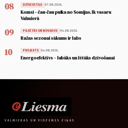
08
07.08.2026.
DZĪVESSTILS
Komsi – čau-čau puika no Somijas. Ik vasaru
Valmierā
09
04.08.2026.
PILSĒTĀS UN NOVADOS
Ražas sezonai sākums ir labs
10
04.08.2026.
PROJEKTS
Energoefektīvs – labāks un lētāks dzīvošanai
VALMIERAS UN VIDZEMES ZIŅAS