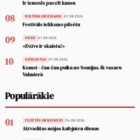
Ir iemesls pacelt kausu
08
07.08.2026.
KULTŪRA UN IZKLAIDE
Festivāls ielīksmo pilsētu
09
07.08.2026.
VIESIS
«Dzīve ir skaista!»
10
07.08.2026.
DZĪVESSTILS
Komsi – čau-čau puika no Somijas. Ik vasaru
Valmierā
Populārākie
01
04.08.2026.
PILSĒTĀS UN NOVADOS
Aizvadītas mājas kafejnīcu dienas