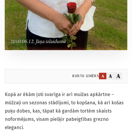
A
A
A
BURTU IZMĒRS
Kopā ar ēkām ļoti svarīga ir arī muižas apkārtne –
mūžzaļi un sezonas stādījumi, to kopšana, kā arī košas
puķu dobes, kas, tāpat kā gardām tortēm skaists
noformējums, visam piešķir pabeigtības grezno
eleganci.