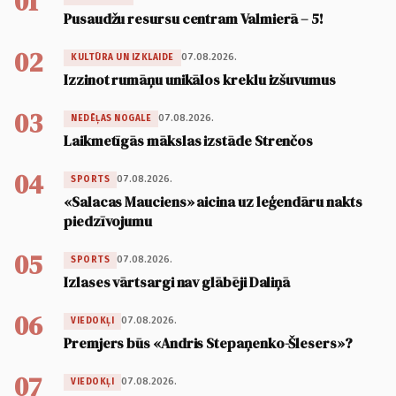
01
Pusaudžu resursu centram Valmierā – 5!
02
07.08.2026.
KULTŪRA UN IZKLAIDE
Izzinot rumāņu unikālos kreklu izšuvumus
03
07.08.2026.
NEDĒĻAS NOGALE
Laikmetīgās mākslas izstāde Strenčos
04
07.08.2026.
SPORTS
«Salacas Mauciens» aicina uz leģendāru nakts
piedzīvojumu
05
07.08.2026.
SPORTS
Izlases vārtsargi nav glābēji Daliņā
06
07.08.2026.
VIEDOKĻI
Premjers būs «Andris Stepaņenko-Šlesers»?
07
07.08.2026.
VIEDOKĻI