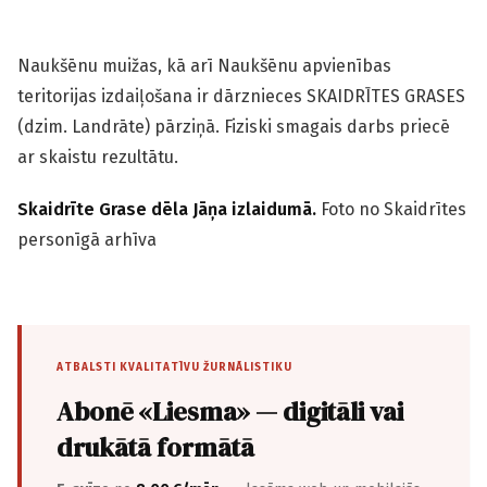
Naukšēnu muižas, kā arī Naukšēnu apvienības
teritorijas izdaiļošana ir dārznieces SKAIDRĪTES GRASES
(dzim. Landrāte) pārziņā. Fiziski smagais darbs priecē
ar skaistu rezultātu.
Skaidrīte Grase dēla Jāņa izlaidumā.
Foto no Skaidrītes
personīgā arhīva
ATBALSTI KVALITATĪVU ŽURNĀLISTIKU
Abonē «Liesma» — digitāli vai
drukātā formātā