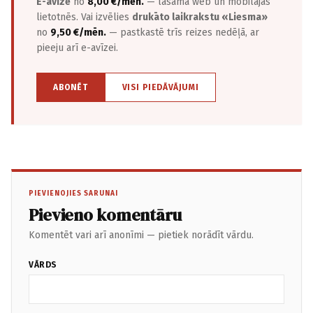
E-avīze
no
8,00 €/mēn.
— lasāma web un mobilajās
lietotnēs. Vai izvēlies
drukāto laikrakstu «Liesma»
no
9,50 €/mēn.
— pastkastē trīs reizes nedēļā, ar
pieeju arī e-avīzei.
ABONĒT
VISI PIEDĀVĀJUMI
PIEVIENOJIES SARUNAI
Pievieno komentāru
Komentēt vari arī anonīmi — pietiek norādīt vārdu.
VĀRDS