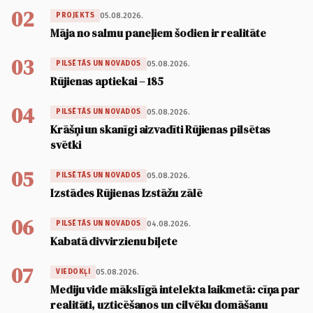
02
05.08.2026.
PROJEKTS
Māja no salmu paneļiem šodien ir realitāte
03
05.08.2026.
PILSĒTĀS UN NOVADOS
Rūjienas aptiekai – 185
04
05.08.2026.
PILSĒTĀS UN NOVADOS
Krāšņi un skanīgi aizvadīti Rūjienas pilsētas
svētki
05
05.08.2026.
PILSĒTĀS UN NOVADOS
Izstādes Rūjienas Izstāžu zālē
06
04.08.2026.
PILSĒTĀS UN NOVADOS
Kabatā divvirzienu biļete
07
05.08.2026.
VIEDOKĻI
Mediju vide mākslīgā intelekta laikmetā: cīņa par
realitāti, uzticēšanos un cilvēku domāšanu