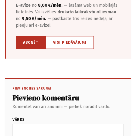
E-avīze
no
8,00 €/mēn.
— lasāma web un mobilajās
lietotnēs. Vai izvēlies
drukāto laikrakstu «Liesma»
no
9,50 €/mēn.
— pastkastē trīs reizes nedēļā, ar
pieeju arī e-avīzei.
ABONĒT
VISI PIEDĀVĀJUMI
PIEVIENOJIES SARUNAI
Pievieno komentāru
Komentēt vari arī anonīmi — pietiek norādīt vārdu.
VĀRDS