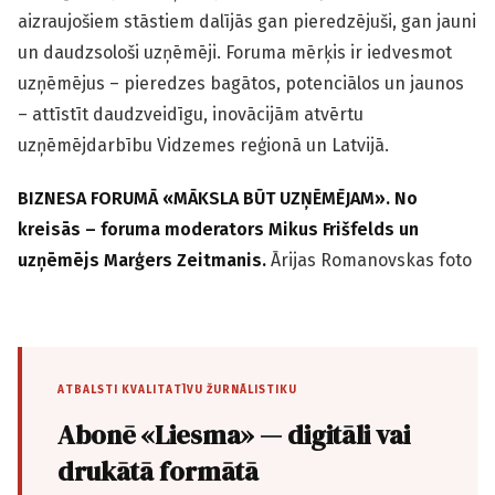
aizraujošiem stāstiem dalījās gan pieredzējuši, gan jauni
un daudzsološi uzņēmēji. Foruma mērķis ir iedvesmot
uzņēmējus – pieredzes bagātos, potenciālos un jaunos
– attīstīt daudzveidīgu, inovācijām atvērtu
uzņēmējdarbību Vidzemes reģionā un Latvijā.
BIZNESA FORUMĀ «MĀKSLA BŪT UZŅĒMĒJAM». No
kreisās – foruma moderators Mikus Frišfelds un
uzņēmējs Marģers Zeitmanis.
Ārijas Romanovskas foto
ATBALSTI KVALITATĪVU ŽURNĀLISTIKU
Abonē «Liesma» — digitāli vai
drukātā formātā