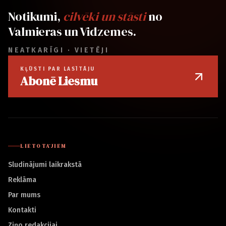
Notikumi,
cilvēki un stāsti
no
Valmieras un Vidzemes.
NEATKARĪGI · VIETĒJI
KĻŪSTI PAR LASĪTĀJU
Abonē Liesmu
LIETOTĀJIEM
Sludinājumi laikrakstā
Reklāma
Par mums
Kontakti
Ziņo redakcijai