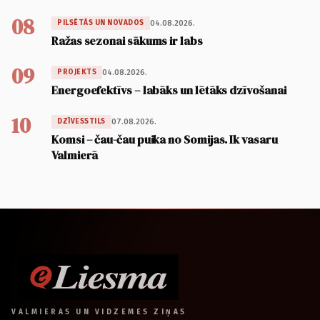
08
04.08.2026.
PILSĒTĀS UN NOVADOS
Ražas sezonai sākums ir labs
09
04.08.2026.
PROJEKTS
Energoefektīvs – labāks un lētāks dzīvošanai
10
07.08.2026.
DZĪVESSTILS
Komsi – čau-čau puika no Somijas. Ik vasaru
Valmierā
VALMIERAS UN VIDZEMES ZIŅAS