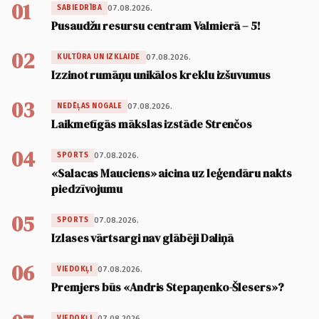
01
07.08.2026.
SABIEDRĪBA
Pusaudžu resursu centram Valmierā – 5!
02
07.08.2026.
KULTŪRA UN IZKLAIDE
Izzinot rumāņu unikālos kreklu izšuvumus
03
07.08.2026.
NEDĒĻAS NOGALE
Laikmetīgās mākslas izstāde Strenčos
04
07.08.2026.
SPORTS
«Salacas Mauciens» aicina uz leģendāru nakts
piedzīvojumu
05
07.08.2026.
SPORTS
Izlases vārtsargi nav glābēji Daliņā
06
07.08.2026.
VIEDOKĻI
Premjers būs «Andris Stepaņenko-Šlesers»?
07.08.2026.
VIEDOKĻI