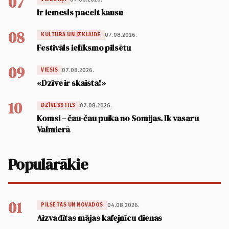
07
Ir iemesls pacelt kausu
08
07.08.2026.
KULTŪRA UN IZKLAIDE
Festivāls ielīksmo pilsētu
09
07.08.2026.
VIESIS
«Dzīve ir skaista!»
10
07.08.2026.
DZĪVESSTILS
Komsi – čau-čau puika no Somijas. Ik vasaru
Valmierā
Populārākie
01
04.08.2026.
PILSĒTĀS UN NOVADOS
Aizvadītas mājas kafejnīcu dienas