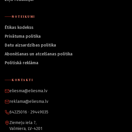
NOTEIKUMI
Ētikas kodekss
Privātuma politika
Datu aizsardzības politika
Abonēšanas un atcelšanas politika
Politiskā reklāma
KONTAKTI
eliesma@eliesma.lv
reklama@eliesma.lv
64225016 · 29449035
Ziemeļu iela 7,
Valmiera, LV-4201