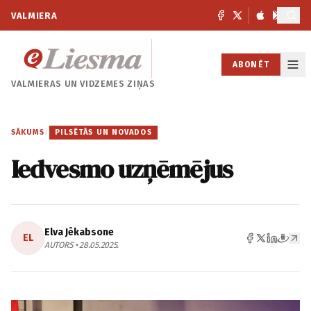
VALMIERA
ABONĒT
VALMIERAS UN
VIDZEMES ZIŅAS
SĀKUMS
/
PILSĒTĀS UN NOVADOS
Iedvesmo uzņēmējus
Elva Jēkabsone
EL
AUTORS • 28.05.2025.