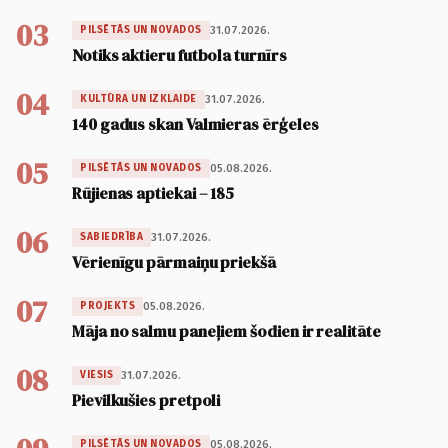
03
31.07.2026.
PILSĒTĀS UN NOVADOS
Notiks aktieru futbola turnīrs
04
31.07.2026.
KULTŪRA UN IZKLAIDE
140 gadus skan Valmieras ērģeles
05
05.08.2026.
PILSĒTĀS UN NOVADOS
Rūjienas aptiekai – 185
06
31.07.2026.
SABIEDRĪBA
Vērienīgu pārmaiņu priekšā
07
05.08.2026.
PROJEKTS
Māja no salmu paneļiem šodien ir realitāte
08
31.07.2026.
VIESIS
Pievilkušies pretpoli
05.08.2026.
PILSĒTĀS UN NOVADOS