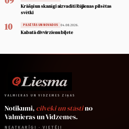
09
Krāšņi un skanīgi aizvadīti Rūjienas pilsētas
svētki
10
04.08.2026.
PILSĒTĀS UN NOVADOS
Kabatā divvirzienu biļete
VALMIERAS UN VIDZEMES ZIŅAS
Notikumi,
cilvēki un stāsti
no
Valmieras un Vidzemes.
NEATKARĪGI · VIETĒJI