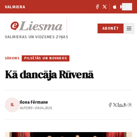
VALMIERA
ABONĒT
VALMIERAS UN
VIDZEMES ZIŅAS
SĀKUMS
/
PILSĒTĀS UN NOVADOS
Kā dancāja Rūvenā
Ilona Fērmane
IL
AUTORS • 09.04.2025.