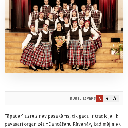
A
A
A
BURTU IZMĒRS
Tāpat arī uzreiz nav pasakāms, cik gadu ir tradīcijai ik
pavasari organizēt «Dancāšanu Rūvenā», kad mājinieki