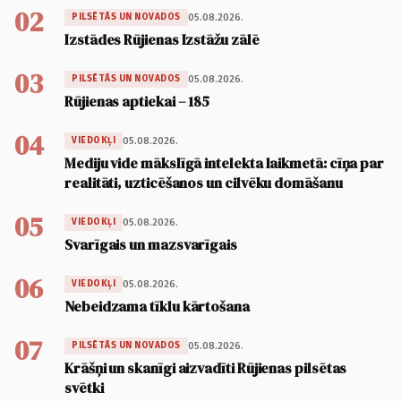
02
05.08.2026.
PILSĒTĀS UN NOVADOS
Izstādes Rūjienas Izstāžu zālē
03
05.08.2026.
PILSĒTĀS UN NOVADOS
Rūjienas aptiekai – 185
04
05.08.2026.
VIEDOKĻI
Mediju vide mākslīgā intelekta laikmetā: cīņa par
realitāti, uzticēšanos un cilvēku domāšanu
05
05.08.2026.
VIEDOKĻI
Svarīgais un mazsvarīgais
06
05.08.2026.
VIEDOKĻI
Nebeidzama tīklu kārtošana
07
05.08.2026.
PILSĒTĀS UN NOVADOS
Krāšņi un skanīgi aizvadīti Rūjienas pilsētas
svētki