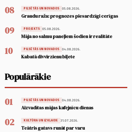
08
05.08.2026.
PILSĒTĀS UN NOVADOS
Graudu raža: prognozes piesardzīgi cerīgas
09
05.08.2026.
PROJEKTS
Māja no salmu paneļiem šodien ir realitāte
10
04.08.2026.
PILSĒTĀS UN NOVADOS
Kabatā divvirzienu biļete
Populārākie
01
04.08.2026.
PILSĒTĀS UN NOVADOS
Aizvadītas mājas kafejnīcu dienas
02
31.07.2026.
KULTŪRA UN IZKLAIDE
Teātris gatavs runāt par varu