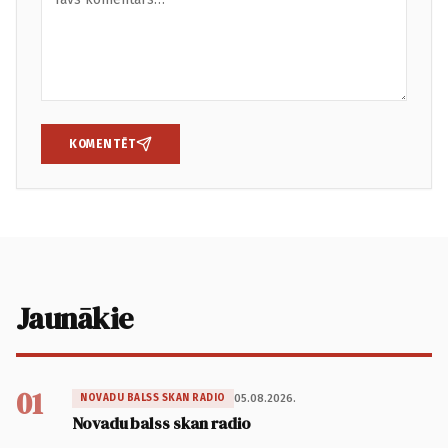
KOMENTĒT
Jaunākie
01
05.08.2026.
NOVADU BALSS SKAN RADIO
Novadu balss skan radio