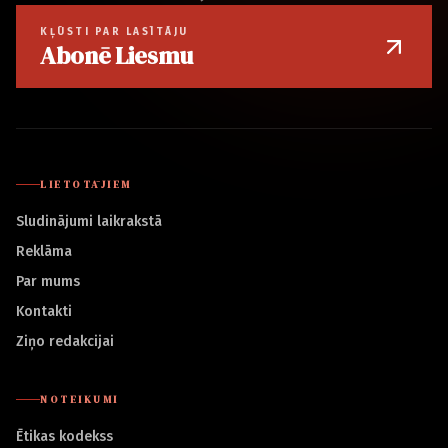
KĻŪSTI PAR LASĪTĀJU
Abonē Liesmu
LIETOTĀJIEM
Sludinājumi laikrakstā
Reklāma
Par mums
Kontakti
Ziņo redakcijai
NOTEIKUMI
Ētikas kodekss