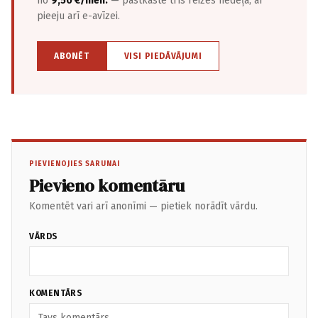
no
9,50 €/mēn.
— pastkastē trīs reizes nedēļā, ar
pieeju arī e-avīzei.
ABONĒT
VISI PIEDĀVĀJUMI
PIEVIENOJIES SARUNAI
Pievieno komentāru
Komentēt vari arī anonīmi — pietiek norādīt vārdu.
VĀRDS
KOMENTĀRS