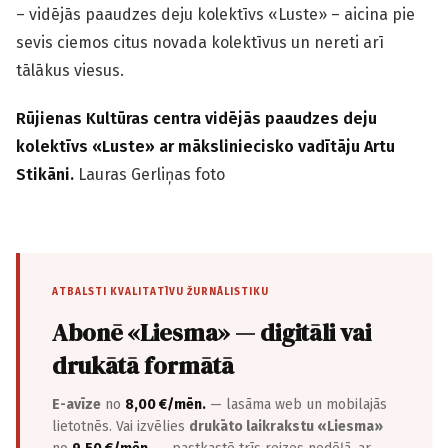
– vidējās paaudzes deju kolektīvs «Luste» – aicina pie
sevis ciemos citus novada kolektīvus un nereti arī
tālākus viesus.
Rūjienas Kultūras centra vidējās paaudzes deju
kolektīvs «Luste» ar māksliniecisko vadītāju Artu
Stikāni.
Lauras Gerliņas foto
ATBALSTI KVALITATĪVU ŽURNĀLISTIKU
Abonē «Liesma» — digitāli vai
drukātā formātā
E-avīze
no
8,00 €/mēn.
— lasāma web un mobilajās
lietotnēs. Vai izvēlies
drukāto laikrakstu «Liesma»