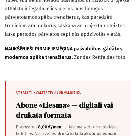
Tāpēc Valmieras novada pašvaldība ar LEADER projekta
atbalstu ir iegādājusies piecus mūsdienīgus
pārvietojamos spēka trenažierus, kas paredzēti
treniņiem ārā un kurus saskaņā ar projektu noteiktos
laika periodos pārvietos septiņās apdzīvotās vietās.
NAUKŠĒNIEŠI PIRMIE IEMĒĢINA pašvaldības gādātos
modernos spēka trenažierus.
Zandas Reitfeldes foto
ATBALSTI KVALITATĪVU ŽURNĀLISTIKU
Abonē «Liesma» — digitāli vai
drukātā formātā
E-avīze
no
8,00 €/mēn.
— lasāma web un mobilajās
lietotnēs. Vai izvēlies
drukāto laikrakstu «Liesma»