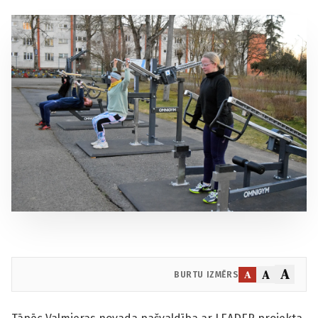
A
A
A
BURTU IZMĒRS