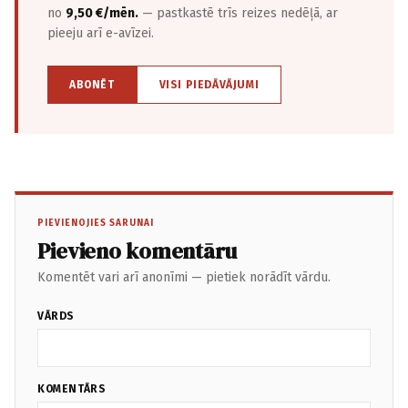
no
9,50 €/mēn.
— pastkastē trīs reizes nedēļā, ar
pieeju arī e-avīzei.
ABONĒT
VISI PIEDĀVĀJUMI
PIEVIENOJIES SARUNAI
Pievieno komentāru
Komentēt vari arī anonīmi — pietiek norādīt vārdu.
VĀRDS
KOMENTĀRS