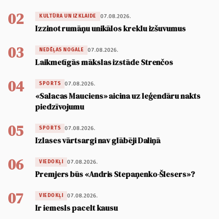
02
07.08.2026.
KULTŪRA UN IZKLAIDE
Izzinot rumāņu unikālos kreklu izšuvumus
03
07.08.2026.
NEDĒĻAS NOGALE
Laikmetīgās mākslas izstāde Strenčos
04
07.08.2026.
SPORTS
«Salacas Mauciens» aicina uz leģendāru nakts
piedzīvojumu
05
07.08.2026.
SPORTS
Izlases vārtsargi nav glābēji Daliņā
06
07.08.2026.
VIEDOKĻI
Premjers būs «Andris Stepaņenko-Šlesers»?
07
07.08.2026.
VIEDOKĻI
Ir iemesls pacelt kausu