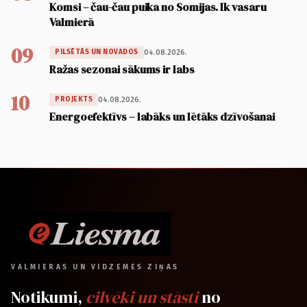
Komsi – čau-čau puika no Somijas. Ik vasaru
Valmierā
09
04.08.2026.
PILSĒTĀS UN NOVADOS
Ražas sezonai sākums ir labs
10
04.08.2026.
PROJEKTS
Energoefektīvs – labāks un lētāks dzīvošanai
VALMIERAS UN VIDZEMES ZIŅAS
Notikumi,
cilvēki un stāsti
no