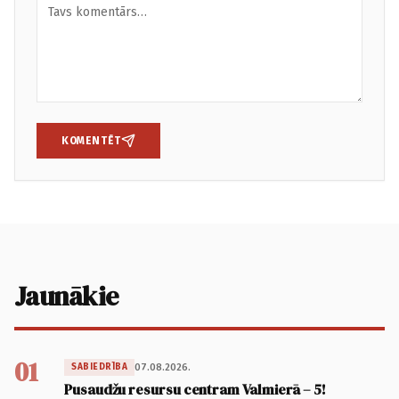
KOMENTĒT
Jaunākie
01
07.08.2026.
SABIEDRĪBA
Pusaudžu resursu centram Valmierā – 5!