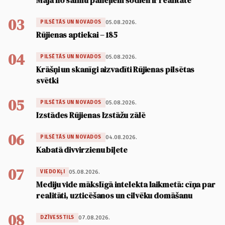
Māja no salmu paneļiem šodien ir realitāte
03
05.08.2026.
PILSĒTĀS UN NOVADOS
Rūjienas aptiekai – 185
04
05.08.2026.
PILSĒTĀS UN NOVADOS
Krāšņi un skanīgi aizvadīti Rūjienas pilsētas
svētki
05
05.08.2026.
PILSĒTĀS UN NOVADOS
Izstādes Rūjienas Izstāžu zālē
06
04.08.2026.
PILSĒTĀS UN NOVADOS
Kabatā divvirzienu biļete
07
05.08.2026.
VIEDOKĻI
Mediju vide mākslīgā intelekta laikmetā: cīņa par
realitāti, uzticēšanos un cilvēku domāšanu
08
07.08.2026.
DZĪVESSTILS