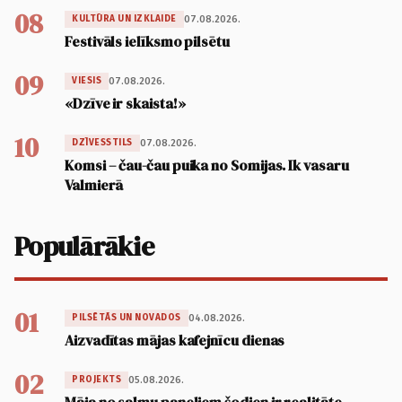
08
07.08.2026.
KULTŪRA UN IZKLAIDE
Festivāls ielīksmo pilsētu
09
07.08.2026.
VIESIS
«Dzīve ir skaista!»
10
07.08.2026.
DZĪVESSTILS
Komsi – čau-čau puika no Somijas. Ik vasaru
Valmierā
Populārākie
01
04.08.2026.
PILSĒTĀS UN NOVADOS
Aizvadītas mājas kafejnīcu dienas
02
05.08.2026.
PROJEKTS