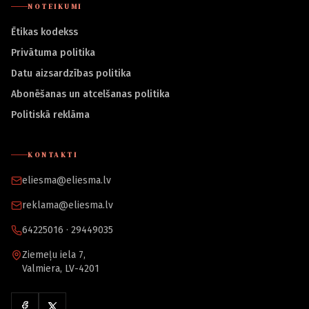
NOTEIKUMI
Ētikas kodekss
Privātuma politika
Datu aizsardzības politika
Abonēšanas un atcelšanas politika
Politiskā reklāma
KONTAKTI
eliesma@eliesma.lv
reklama@eliesma.lv
64225016 · 29449035
Ziemeļu iela 7,
Valmiera, LV-4201