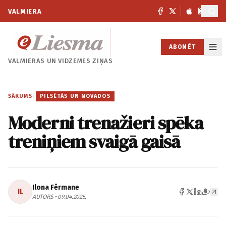
VALMIERA
ABONĒT
VALMIERAS UN
VIDZEMES ZIŅAS
SĀKUMS
/
PILSĒTĀS UN NOVADOS
Moderni trenažieri spēka
treniņiem svaigā gaisā
Ilona Fērmane
IL
AUTORS • 09.04.2025.