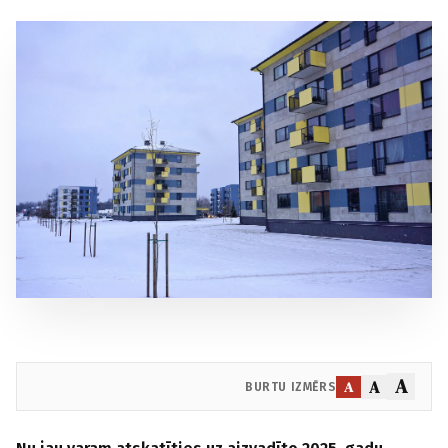
A
A
A
BURTU IZMĒRS