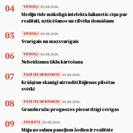
04
05.08.2026.
VIEDOKĻI
Mediju vide mākslīgā intelekta laikmetā: cīņa par
realitāti, uzticēšanos un cilvēku domāšanu
05
05.08.2026.
VIEDOKĻI
Svarīgais un mazsvarīgais
06
05.08.2026.
VIEDOKĻI
Nebeidzama tīklu kārtošana
07
05.08.2026.
PILSĒTĀS UN NOVADOS
Krāšņi un skanīgi aizvadīti Rūjienas pilsētas
svētki
08
05.08.2026.
PILSĒTĀS UN NOVADOS
Graudu raža: prognozes piesardzīgi cerīgas
09
05.08.2026.
PROJEKTS
Māja no salmu paneļiem šodien ir realitāte