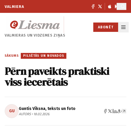
VALMIERA
ABONĒT
VALMIERAS UN
VIDZEMES ZIŅAS
SĀKUMS
/
PILSĒTĀS UN NOVADOS
Pērn paveikts praktiski
viss iecerētais
Guntis Vīksna, teksts un foto
GU
AUTORS • 18.02.2026.