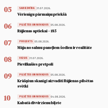
05
31.07.2026.
SABIEDRĪBA
Vērienīgu pārmaiņu priekšā
06
05.08.2026.
PILSĒTĀS UN NOVADOS
Rūjienas aptiekai – 185
07
05.08.2026.
PROJEKTS
Māja no salmu paneļiem šodien ir realitāte
08
31.07.2026.
VIESIS
Pievilkušies pretpoli
09
05.08.2026.
PILSĒTĀS UN NOVADOS
Krāšņi un skanīgi aizvadīti Rūjienas pilsētas
svētki
10
04.08.2026.
PILSĒTĀS UN NOVADOS
Kabatā divvirzienu biļete