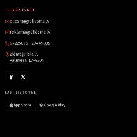
KONTAKTI
eliesma@eliesma.lv
reklama@eliesma.lv
64225016 · 29449035
Ziemeļu iela 7,
Valmiera, LV-4201
LASI LIETOTNĒ
App Store
Google Play