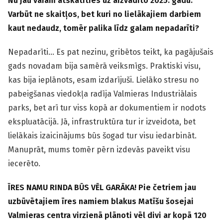
Nu jau varam atskatīties uz aizvadīto 2025. gadu.
Varbūt ne skaitļos, bet kuri no lielākajiem darbiem
kaut nedaudz, tomēr palika līdz galam nepadarīti?
Nepadarīti… Es pat nezinu, gribētos teikt, ka pagājušais
gads novadam bija samērā veiksmīgs. Praktiski visu,
kas bija ieplānots, esam izdarījuši. Lielāko stresu no
pabeigšanas viedokļa radīja Valmieras Industriālais
parks, bet arī tur viss kopā ar dokumentiem ir nodots
ekspluatācijā. Jā, infrastruktūra tur ir izveidota, bet
lielākais izaicinājums būs šogad tur visu iedarbināt.
Manuprāt, mums tomēr pērn izdevās paveikt visu
iecerēto.
ĪRES NAMU RINDA BŪS VĒL GARĀKA! Pie četriem jau
uzbūvētajiem īres namiem blakus Matīšu šosejai
Valmieras centra virzienā plānoti vēl divi ar kopā 120