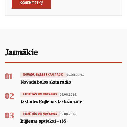
KOMENTĒT
Jaunākie
01
05.08.2026.
NOVADU BALSS SKAN RADIO
Novadu balss skan radio
02
05.08.2026.
PILSĒTĀS UN NOVADOS
Izstādes Rūjienas Izstāžu zālē
03
05.08.2026.
PILSĒTĀS UN NOVADOS
Rūjienas aptiekai – 185