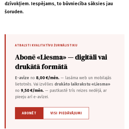
dzīvokļiem. Iespējams, to būvniecība sāksies jau
šoruden.
ATBALSTI KVALITATĪVU ŽURNĀLISTIKU
Abonē «Liesma» — digitāli vai
drukātā formātā
E-avīze
no
8,00 €/mēn.
— lasāma web un mobilajās
lietotnēs. Vai izvēlies
drukāto laikrakstu «Liesma»
no
9,50 €/mēn.
— pastkastē trīs reizes nedēļā, ar
pieeju arī e-avīzei.
ABONĒT
VISI PIEDĀVĀJUMI