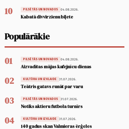
10
04.08.2026.
PILSĒTĀS UN NOVADOS
Kabatā divvirzienu biļete
Populārākie
01
04.08.2026.
PILSĒTĀS UN NOVADOS
Aizvadītas mājas kafejnīcu dienas
02
31.07.2026.
KULTŪRA UN IZKLAIDE
Teātris gatavs runāt par varu
03
31.07.2026.
PILSĒTĀS UN NOVADOS
Notiks aktieru futbola turnīrs
04
31.07.2026.
KULTŪRA UN IZKLAIDE
140 gadus skan Valmieras ērģeles