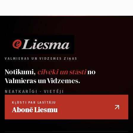
VALMIERAS UN VIDZEMES ZIŅAS
Notikumi,
cilvēki un stāsti
no
Valmieras un Vidzemes.
NEATKARĪGI · VIETĒJI
KĻŪSTI PAR LASĪTĀJU
Abonē Liesmu