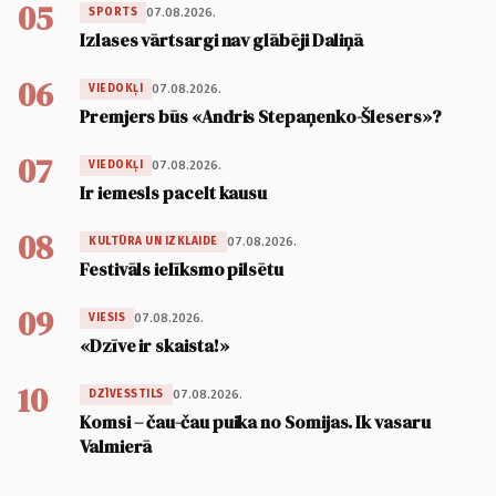
05
07.08.2026.
SPORTS
Izlases vārtsargi nav glābēji Daliņā
06
07.08.2026.
VIEDOKĻI
Premjers būs «Andris Stepaņenko-Šlesers»?
07
07.08.2026.
VIEDOKĻI
Ir iemesls pacelt kausu
08
07.08.2026.
KULTŪRA UN IZKLAIDE
Festivāls ielīksmo pilsētu
09
07.08.2026.
VIESIS
«Dzīve ir skaista!»
10
07.08.2026.
DZĪVESSTILS
Komsi – čau-čau puika no Somijas. Ik vasaru
Valmierā