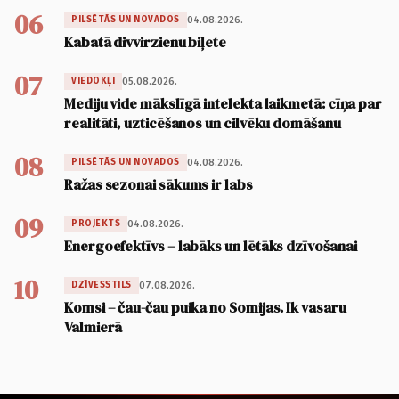
06
04.08.2026.
PILSĒTĀS UN NOVADOS
Kabatā divvirzienu biļete
07
05.08.2026.
VIEDOKĻI
Mediju vide mākslīgā intelekta laikmetā: cīņa par
realitāti, uzticēšanos un cilvēku domāšanu
08
04.08.2026.
PILSĒTĀS UN NOVADOS
Ražas sezonai sākums ir labs
09
04.08.2026.
PROJEKTS
Energoefektīvs – labāks un lētāks dzīvošanai
10
07.08.2026.
DZĪVESSTILS
Komsi – čau-čau puika no Somijas. Ik vasaru
Valmierā