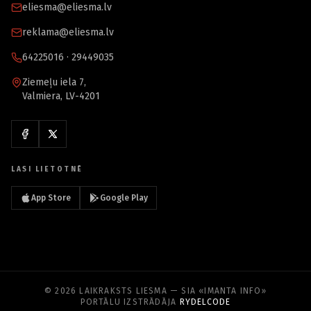
eliesma@eliesma.lv
reklama@eliesma.lv
64225016 · 29449035
Ziemeļu iela 7,
Valmiera, LV-4201
LASI LIETOTNĒ
App Store
Google Play
© 2026 LAIKRAKSTS LIESMA — SIA «IMANTA INFO»
PORTĀLU IZSTRĀDĀJA
RYDELCODE