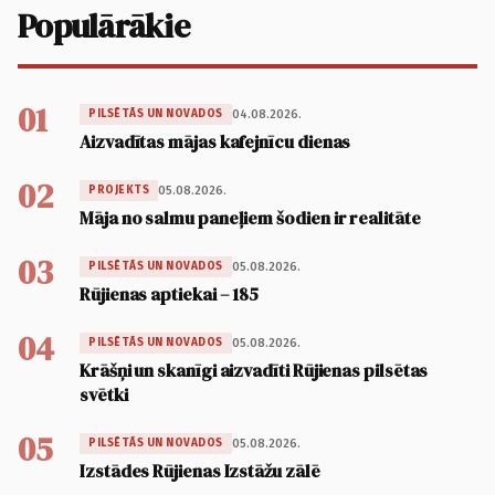
Populārākie
01
04.08.2026.
PILSĒTĀS UN NOVADOS
Aizvadītas mājas kafejnīcu dienas
02
05.08.2026.
PROJEKTS
Māja no salmu paneļiem šodien ir realitāte
03
05.08.2026.
PILSĒTĀS UN NOVADOS
Rūjienas aptiekai – 185
04
05.08.2026.
PILSĒTĀS UN NOVADOS
Krāšņi un skanīgi aizvadīti Rūjienas pilsētas
svētki
05
05.08.2026.
PILSĒTĀS UN NOVADOS
Izstādes Rūjienas Izstāžu zālē