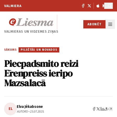
VALMIERA
ABONĒT
VALMIERAS UN
VIDZEMES ZIŅAS
SĀKUMS
/
PILSĒTĀS UN NOVADOS
Piecpadsmito reizi
Ērenpreiss ieripo
Mazsalacā
Elva Jēkabsone
EL
AUTORS • 23.07.2025.