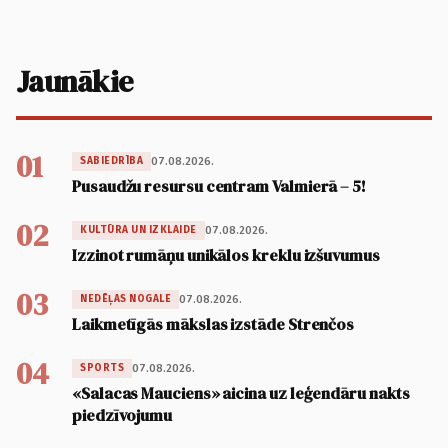
Jaunākie
01
07.08.2026.
SABIEDRĪBA
Pusaudžu resursu centram Valmierā – 5!
02
07.08.2026.
KULTŪRA UN IZKLAIDE
Izzinot rumāņu unikālos kreklu izšuvumus
03
07.08.2026.
NEDĒĻAS NOGALE
Laikmetīgās mākslas izstāde Strenčos
04
07.08.2026.
SPORTS
«Salacas Mauciens» aicina uz leģendāru nakts
piedzīvojumu