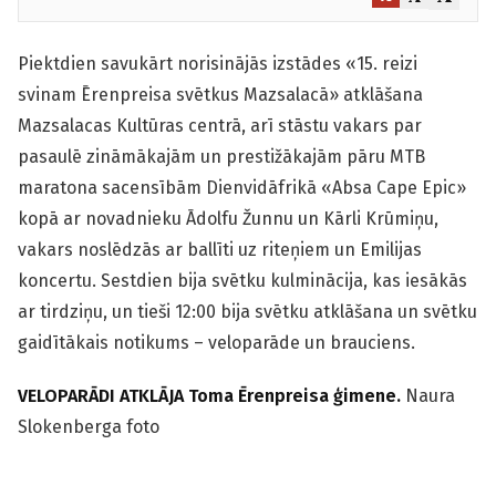
Piektdien savukārt norisinājās izstādes «15. reizi
svinam Ērenpreisa svētkus Mazsalacā» atklāšana
Mazsalacas Kultūras centrā, arī stāstu vakars par
pasaulē zināmākajām un prestižākajām pāru MTB
maratona sacensībām Dienvidāfrikā «Absa Cape Epic»
kopā ar novadnieku Ādolfu Žunnu un Kārli Krūmiņu,
vakars noslēdzās ar ballīti uz riteņiem un Emilijas
koncertu. Sestdien bija svētku kulminācija, kas iesākās
ar tirdziņu, un tieši 12:00 bija svētku atklāšana un svētku
gaidītākais notikums – veloparāde un brauciens.
VELOPARĀDI ATKLĀJA Toma Ērenpreisa ģimene.
Naura
Slokenberga foto