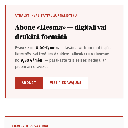
ATBALSTI KVALITATĪVU ŽURNĀLISTIKU
Abonē «Liesma» — digitāli vai
drukātā formātā
E-avīze
no
8,00 €/mēn.
— lasāma web un mobilajās
lietotnēs. Vai izvēlies
drukāto laikrakstu «Liesma»
no
9,50 €/mēn.
— pastkastē trīs reizes nedēļā, ar
pieeju arī e-avīzei.
ABONĒT
VISI PIEDĀVĀJUMI
PIEVIENOJIES SARUNAI