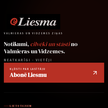
VALMIERAS UN VIDZEMES ZIŅAS
Notikumi,
cilvēki un stāsti
no
Valmieras un Vidzemes.
NEATKARĪGI · VIETĒJI
KĻŪSTI PAR LASĪTĀJU
Abonē Liesmu
LIETOTĀJIEM