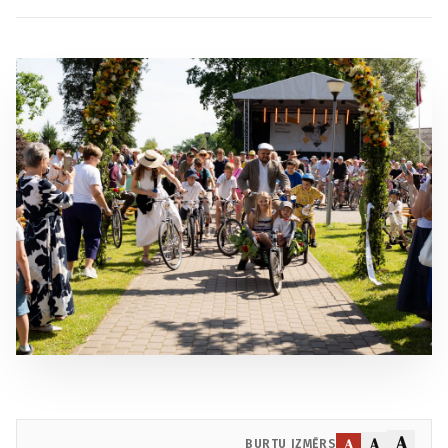
A
A
A
BURTU IZMĒRS