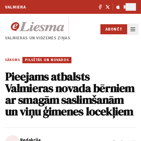
VALMIERA
ABONĒT
VALMIERAS UN
VIDZEMES ZIŅAS
SĀKUMS
/
PILSĒTĀS UN NOVADOS
Pieejams atbalsts
Valmieras novada bērniem
ar smagām saslimšanām
un viņu ģimenes locekļiem
Redakcija