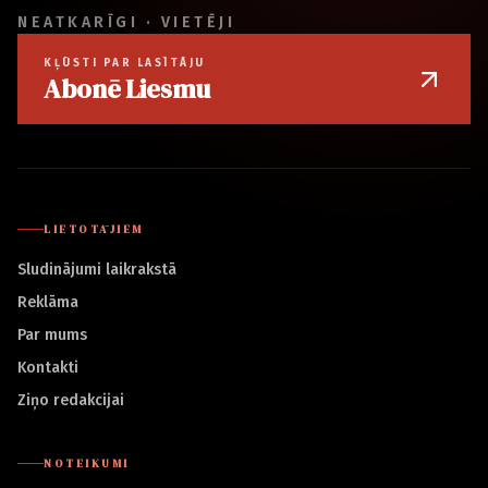
NEATKARĪGI · VIETĒJI
KĻŪSTI PAR LASĪTĀJU
Abonē Liesmu
LIETOTĀJIEM
Sludinājumi laikrakstā
Reklāma
Par mums
Kontakti
Ziņo redakcijai
NOTEIKUMI