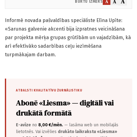
A
A
A
BURTU IZMĒRS
Informē novada pašvaldības speciāliste Elīna Upīte:
«Sarunas galvenie akcenti bija izpratnes veicināšana
par projekta mērķa grupas grūtībām un vajadzībām, kā
arī efektīvāko sadarbības ceļu iezīmēšana
turpmākajam darbam.
ATBALSTI KVALITATĪVU ŽURNĀLISTIKU
Abonē «Liesma» — digitāli vai
drukātā formātā
E-avīze
no
8,00 €/mēn.
— lasāma web un mobilajās
lietotnēs. Vai izvēlies
drukāto laikrakstu «Liesma»