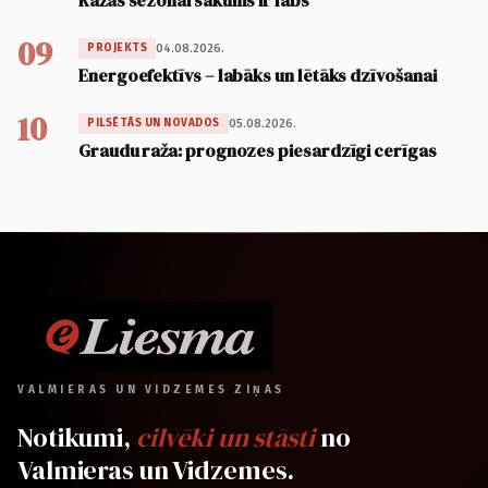
Ražas sezonai sākums ir labs
09
04.08.2026.
PROJEKTS
Energoefektīvs – labāks un lētāks dzīvošanai
10
05.08.2026.
PILSĒTĀS UN NOVADOS
Graudu raža: prognozes piesardzīgi cerīgas
VALMIERAS UN VIDZEMES ZIŅAS
Notikumi,
cilvēki un stāsti
no
Valmieras un Vidzemes.