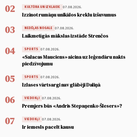
02
07.08.2026.
KULTŪRA UN IZKLAIDE
Izzinot rumāņu unikālos kreklu izšuvumus
03
07.08.2026.
NEDĒĻAS NOGALE
Laikmetīgās mākslas izstāde Strenčos
04
07.08.2026.
SPORTS
«Salacas Mauciens» aicina uz leģendāru nakts
piedzīvojumu
05
07.08.2026.
SPORTS
Izlases vārtsargi nav glābēji Daliņā
06
07.08.2026.
VIEDOKĻI
Premjers būs «Andris Stepaņenko-Šlesers»?
07
07.08.2026.
VIEDOKĻI
Ir iemesls pacelt kausu