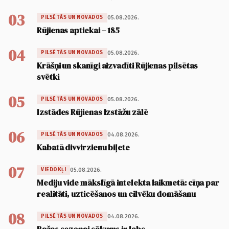
03
05.08.2026.
PILSĒTĀS UN NOVADOS
Rūjienas aptiekai – 185
04
05.08.2026.
PILSĒTĀS UN NOVADOS
Krāšņi un skanīgi aizvadīti Rūjienas pilsētas
svētki
05
05.08.2026.
PILSĒTĀS UN NOVADOS
Izstādes Rūjienas Izstāžu zālē
06
04.08.2026.
PILSĒTĀS UN NOVADOS
Kabatā divvirzienu biļete
07
05.08.2026.
VIEDOKĻI
Mediju vide mākslīgā intelekta laikmetā: cīņa par
realitāti, uzticēšanos un cilvēku domāšanu
08
04.08.2026.
PILSĒTĀS UN NOVADOS