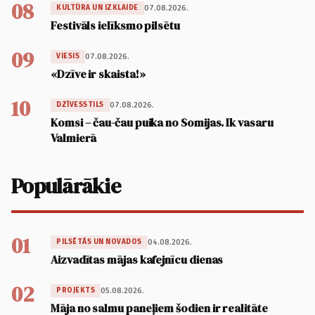
08
07.08.2026.
KULTŪRA UN IZKLAIDE
Festivāls ielīksmo pilsētu
09
07.08.2026.
VIESIS
«Dzīve ir skaista!»
10
07.08.2026.
DZĪVESSTILS
Komsi – čau-čau puika no Somijas. Ik vasaru
Valmierā
Populārākie
01
04.08.2026.
PILSĒTĀS UN NOVADOS
Aizvadītas mājas kafejnīcu dienas
02
05.08.2026.
PROJEKTS
Māja no salmu paneļiem šodien ir realitāte