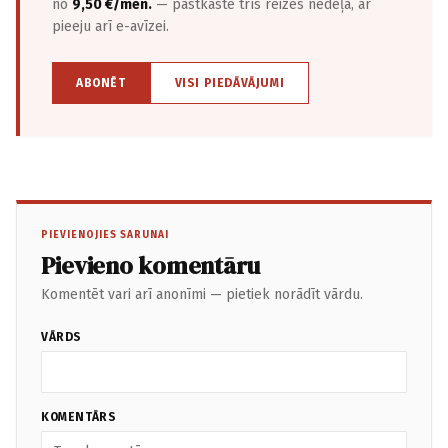
no
9,50 €/mēn.
— pastkastē trīs reizes nedēļā, ar
pieeju arī e-avīzei.
ABONĒT
VISI PIEDĀVĀJUMI
PIEVIENOJIES SARUNAI
Pievieno komentāru
Komentēt vari arī anonīmi — pietiek norādīt vārdu.
VĀRDS
KOMENTĀRS