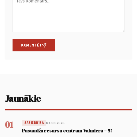
KOMENTĒT
Jaunākie
01
07.08.2026.
SABIEDRĪBA
Pusaudžu resursu centram Valmierā – 5!