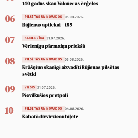
140 gadus skan Valmieras ērģeles
06
05.08.2026.
PILSĒTĀS UN NOVADOS
Rūjienas aptiekai – 185
07
31.07.2026.
SABIEDRĪBA
Vērienīgu pārmaiņu priekšā
08
05.08.2026.
PILSĒTĀS UN NOVADOS
Krāšņi un skanīgi aizvadīti Rūjienas pilsētas
svētki
09
31.07.2026.
VIESIS
Pievilkušies pretpoli
10
04.08.2026.
PILSĒTĀS UN NOVADOS
Kabatā divvirzienu biļete