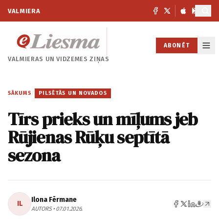
VALMIERA
ABONĒT
VALMIERAS UN
VIDZEMES ZIŅAS
SĀKUMS
/
PILSĒTĀS UN NOVADOS
Tīrs prieks un mīļums jeb
Rūjienas Rūķu septītā
sezona
Ilona Fērmane
IL
AUTORS • 07.01.2026.