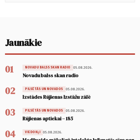
Jaunākie
01
05.08.2026.
NOVADU BALSS SKAN RADIO
Novadu balss skan radio
02
05.08.2026.
PILSĒTĀS UN NOVADOS
Izstādes Rūjienas Izstāžu zālē
03
05.08.2026.
PILSĒTĀS UN NOVADOS
Rūjienas aptiekai – 185
04
05.08.2026.
VIEDOKĻI