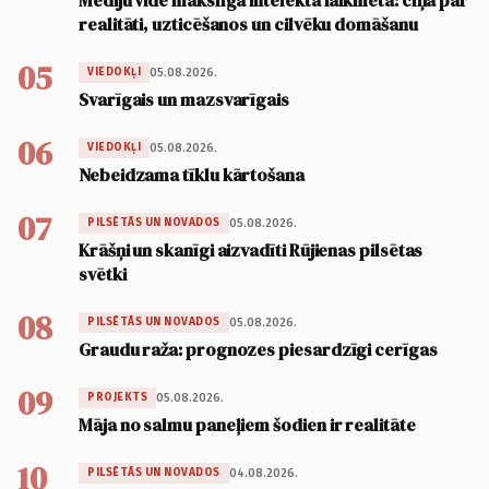
Mediju vide mākslīgā intelekta laikmetā: cīņa par
realitāti, uzticēšanos un cilvēku domāšanu
05
05.08.2026.
VIEDOKĻI
Svarīgais un mazsvarīgais
06
05.08.2026.
VIEDOKĻI
Nebeidzama tīklu kārtošana
07
05.08.2026.
PILSĒTĀS UN NOVADOS
Krāšņi un skanīgi aizvadīti Rūjienas pilsētas
svētki
08
05.08.2026.
PILSĒTĀS UN NOVADOS
Graudu raža: prognozes piesardzīgi cerīgas
09
05.08.2026.
PROJEKTS
Māja no salmu paneļiem šodien ir realitāte
10
04.08.2026.
PILSĒTĀS UN NOVADOS