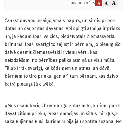
A
A
A
BURTU IZMĒRS
Čaukst dāvanu iesaiņojamais papīrs, un sirdis priecē
dotās un saņemtās dāvanas. Vēl spilgti atmiņā ir prieks
un, ja kādam īpaši veicies, piedzīvotais Ziemassvētku
brīnums. Īpaši svarīgi to sajust ir bērniem, jo pieaugušo
dzīvē desmit Ziemassvētki ir vienu vērti, kas
neizdzēšami no bērnības paliks atmiņā uz visu mūžu.
Tālab ir tik svarīgi, ka kāds ņem un atnes, un dāvā
bērniem to tīro prieku, gan arī tam bērnam, kas dzīvo
katrā pieaugušā cilvēkā.
«Mēs esam bariņš brīvprātīgu entuziastu, kuriem patīk
dāvāt citiem prieku, labas emocijas un siltus mirkļus,»
saka Rūjienas Rūķi, kuriem šī bija jau septītā sezona. No