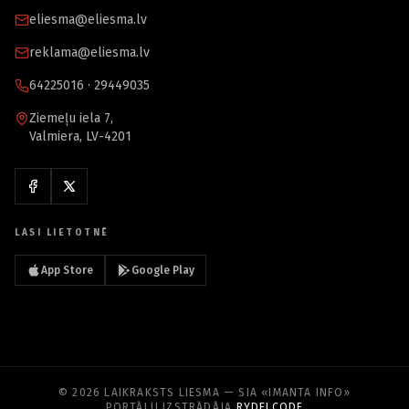
eliesma@eliesma.lv
reklama@eliesma.lv
64225016 · 29449035
Ziemeļu iela 7,
Valmiera, LV-4201
LASI LIETOTNĒ
App Store
Google Play
© 2026 LAIKRAKSTS LIESMA — SIA «IMANTA INFO»
PORTĀLU IZSTRĀDĀJA
RYDELCODE