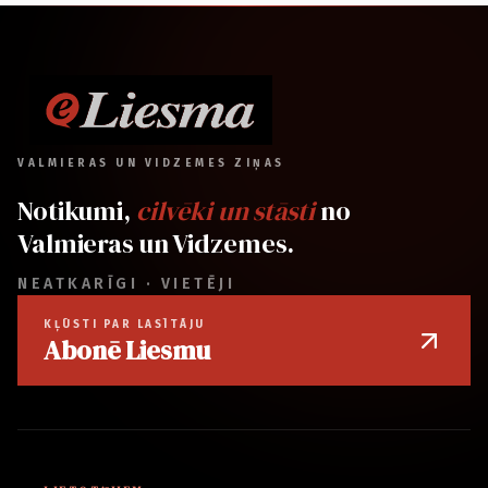
VALMIERAS UN VIDZEMES ZIŅAS
Notikumi,
cilvēki un stāsti
no
Valmieras un Vidzemes.
NEATKARĪGI · VIETĒJI
KĻŪSTI PAR LASĪTĀJU
Abonē Liesmu