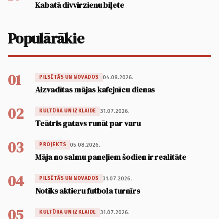
Kabatā divvirzienu biļete
Populārākie
01
04.08.2026.
PILSĒTĀS UN NOVADOS
Aizvadītas mājas kafejnīcu dienas
02
31.07.2026.
KULTŪRA UN IZKLAIDE
Teātris gatavs runāt par varu
03
05.08.2026.
PROJEKTS
Māja no salmu paneļiem šodien ir realitāte
04
31.07.2026.
PILSĒTĀS UN NOVADOS
Notiks aktieru futbola turnīrs
05
31.07.2026.
KULTŪRA UN IZKLAIDE