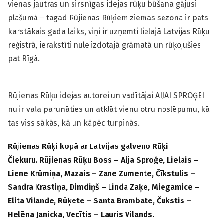
vienas jautras un sirsnīgas idejas rūķu būšana gājusi
plašumā – tagad Rūjienas Rūķiem ziemas sezona ir pats
karstākais gada laiks, viņi ir uzņemti lielajā Latvijas Rūķu
reģistrā, ierakstīti nule izdotajā grāmatā un rūķojušies
pat Rīgā.
Rūjienas Rūķu idejas autorei un vadītājai AIJAI SPROĢEI
nu ir vaļa parunāties un atklāt vienu otru noslēpumu, kā
tas viss sākās, kā un kāpēc turpinās.
Rūjienas Rūķi kopā ar Latvijas galveno Rūķi
Čiekuru. Rūjienas Rūķu Boss – Aija Sproģe, Lielais –
Liene Krūmiņa, Mazais – Zane Zumente, Čīkstulis –
Sandra Krastiņa, Dimdiņš – Linda Zaķe, Miegamice –
Elita Vilande, Rūķete – Santa Brambate, Čukstis –
Helēna Janicka, Vecītis – Lauris Vilands.