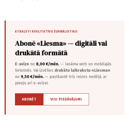
ATBALSTI KVALITATĪVU ŽURNĀLISTIKU
Abonē «Liesma» — digitāli vai
drukātā formātā
E-avīze
no
8,00 €/mēn.
— lasāma web un mobilajās
lietotnēs. Vai izvēlies
drukāto laikrakstu «Liesma»
no
9,50 €/mēn.
— pastkastē trīs reizes nedēļā, ar
pieeju arī e-avīzei.
ABONĒT
VISI PIEDĀVĀJUMI