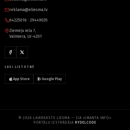
reklama@eliesma.lv
64225016 · 29449035
Ziemeļu iela 7,
Valmiera, LV-4201
LASI LIETOTNĒ
App Store
Google Play
© 2026 LAIKRAKSTS LIESMA — SIA «IMANTA INFO»
PORTĀLU IZSTRĀDĀJA
RYDELCODE