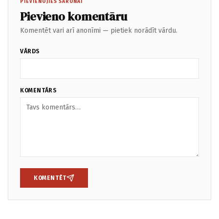
PIEVIENOJIES SARUNAI
Pievieno komentāru
Komentēt vari arī anonīmi — pietiek norādīt vārdu.
VĀRDS
KOMENTĀRS
KOMENTĒT