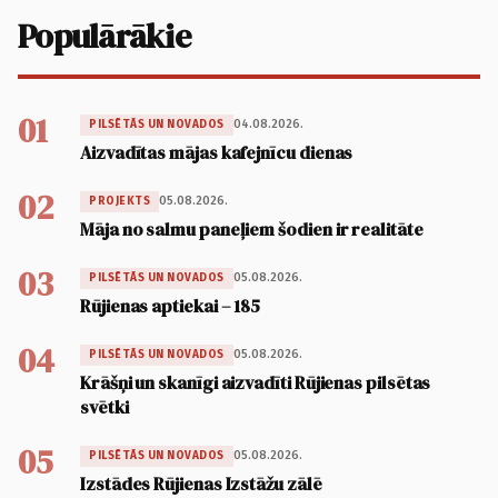
Populārākie
01
04.08.2026.
PILSĒTĀS UN NOVADOS
Aizvadītas mājas kafejnīcu dienas
02
05.08.2026.
PROJEKTS
Māja no salmu paneļiem šodien ir realitāte
03
05.08.2026.
PILSĒTĀS UN NOVADOS
Rūjienas aptiekai – 185
04
05.08.2026.
PILSĒTĀS UN NOVADOS
Krāšņi un skanīgi aizvadīti Rūjienas pilsētas
svētki
05
05.08.2026.
PILSĒTĀS UN NOVADOS
Izstādes Rūjienas Izstāžu zālē