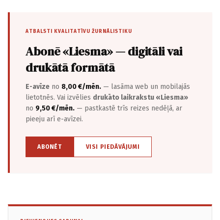
ATBALSTI KVALITATĪVU ŽURNĀLISTIKU
Abonē «Liesma» — digitāli vai
drukātā formātā
E-avīze
no
8,00 €/mēn.
— lasāma web un mobilajās
lietotnēs. Vai izvēlies
drukāto laikrakstu «Liesma»
no
9,50 €/mēn.
— pastkastē trīs reizes nedēļā, ar
pieeju arī e-avīzei.
ABONĒT
VISI PIEDĀVĀJUMI