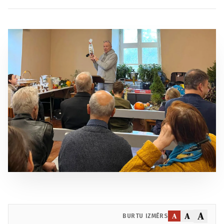
A
A
A
BURTU IZMĒRS