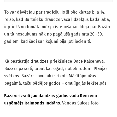
To var dēvēt jau par tradīciju, jo šī pēc kārtas bija 14.
reize, kad Burtnieku draudze vāca līdzekļus kāda laba,
iepriekš nodomāta mērķa īstenošanai. Ideja par Bazāru
un tā nosaukums nāk no pagājušā gadsimta 20.–30.
gadiem, kad šādi sarīkojumi bija ļoti iecienīti.
Kā pastāstīja draudzes priekšniece Dace Kalcenava,
Bazārs parasti, tāpat kā šogad, notiek rudenī, Pļaujas
svētkos. Bazārs savulaik ir rīkots Mācītājmuižas
pagalmā, taču pēdējos gados – omulīgajās iekštelpās.
Bazāru-izsoli jau daudzus gadus vada Rencēnu
uzņēmējs Raimonds Indrāns.
Vandas Šulces foto