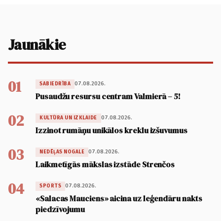
Jaunākie
01
07.08.2026.
SABIEDRĪBA
Pusaudžu resursu centram Valmierā – 5!
02
07.08.2026.
KULTŪRA UN IZKLAIDE
Izzinot rumāņu unikālos kreklu izšuvumus
03
07.08.2026.
NEDĒĻAS NOGALE
Laikmetīgās mākslas izstāde Strenčos
04
07.08.2026.
SPORTS
«Salacas Mauciens» aicina uz leģendāru nakts
piedzīvojumu