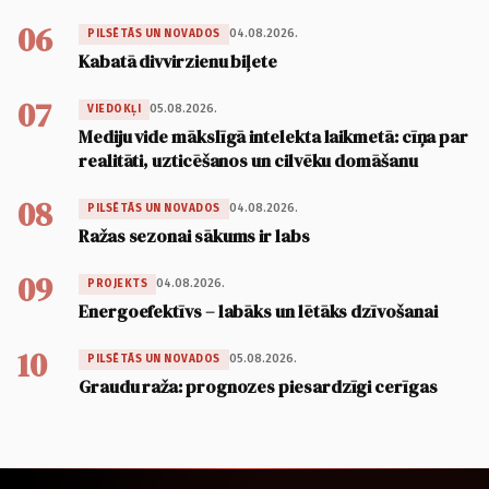
06
04.08.2026.
PILSĒTĀS UN NOVADOS
Kabatā divvirzienu biļete
07
05.08.2026.
VIEDOKĻI
Mediju vide mākslīgā intelekta laikmetā: cīņa par
realitāti, uzticēšanos un cilvēku domāšanu
08
04.08.2026.
PILSĒTĀS UN NOVADOS
Ražas sezonai sākums ir labs
09
04.08.2026.
PROJEKTS
Energoefektīvs – labāks un lētāks dzīvošanai
10
05.08.2026.
PILSĒTĀS UN NOVADOS
Graudu raža: prognozes piesardzīgi cerīgas