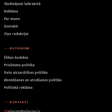
Sludinājumi laikrakstā
Reklāma
Par mums
Kontakti
Ziņo redakcijai
NOTEIKUMI
Ētikas kodekss
Privātuma politika
Datu aizsardzības politika
Abonēšanas un atcelšanas politika
Politiskā reklāma
KONTAKTI
eliesma@eliesma.lv