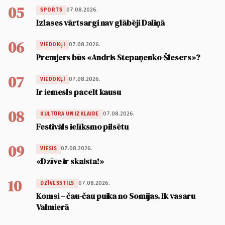
05
07.08.2026.
SPORTS
Izlases vārtsargi nav glābēji Daliņā
06
07.08.2026.
VIEDOKĻI
Premjers būs «Andris Stepaņenko-Šlesers»?
07
07.08.2026.
VIEDOKĻI
Ir iemesls pacelt kausu
08
07.08.2026.
KULTŪRA UN IZKLAIDE
Festivāls ielīksmo pilsētu
09
07.08.2026.
VIESIS
«Dzīve ir skaista!»
10
07.08.2026.
DZĪVESSTILS
Komsi – čau-čau puika no Somijas. Ik vasaru
Valmierā