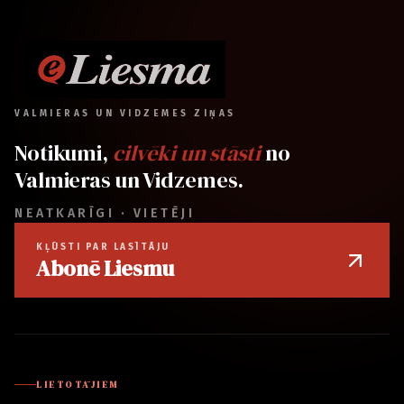
VALMIERAS UN VIDZEMES ZIŅAS
Notikumi,
cilvēki un stāsti
no
Valmieras un Vidzemes.
NEATKARĪGI · VIETĒJI
KĻŪSTI PAR LASĪTĀJU
Abonē Liesmu
LIETOTĀJIEM