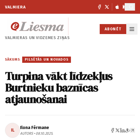
VALMIERA
ABONĒT
VALMIERAS UN
VIDZEMES ZIŅAS
SĀKUMS
/
PILSĒTĀS UN NOVADOS
Turpina vākt līdzekļus
Burtnieku baznīcas
atjaunošanai
Ilona Fērmane
IL
AUTORS • 08.10.2025.