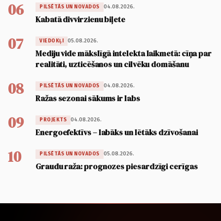
06
04.08.2026.
PILSĒTĀS UN NOVADOS
Kabatā divvirzienu biļete
07
05.08.2026.
VIEDOKĻI
Mediju vide mākslīgā intelekta laikmetā: cīņa par
realitāti, uzticēšanos un cilvēku domāšanu
08
04.08.2026.
PILSĒTĀS UN NOVADOS
Ražas sezonai sākums ir labs
09
04.08.2026.
PROJEKTS
Energoefektīvs – labāks un lētāks dzīvošanai
10
05.08.2026.
PILSĒTĀS UN NOVADOS
Graudu raža: prognozes piesardzīgi cerīgas