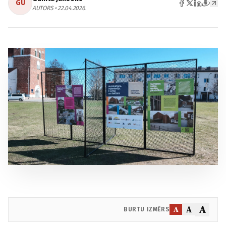
GU
AUTORS • 22.04.2026.
A
A
A
BURTU IZMĒRS