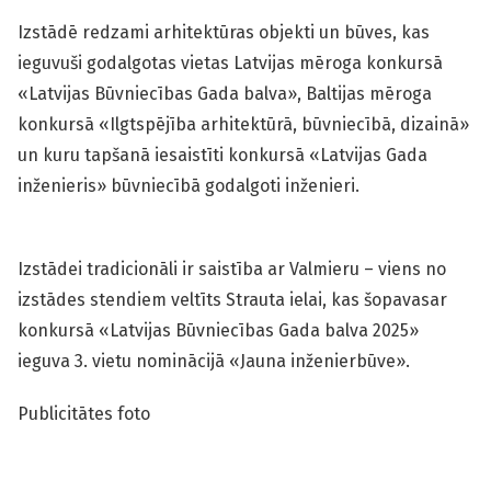
Izstādē redzami arhitektūras objekti un būves, kas
ieguvuši godalgotas vietas Latvijas mēroga konkursā
«Latvijas Būvniecības Gada balva», Baltijas mēroga
konkursā «Ilgtspējība arhitektūrā, būvniecībā, dizainā»
un kuru tapšanā iesaistīti konkursā «Latvijas Gada
inženieris» būvniecībā godalgoti inženieri.
Izstādei tradicionāli ir saistība ar Valmieru – viens no
izstādes stendiem veltīts Strauta ielai, kas šopavasar
konkursā «Latvijas Būvniecības Gada balva 2025»
ieguva 3. vietu nominācijā «Jauna inženierbūve».
Publicitātes foto