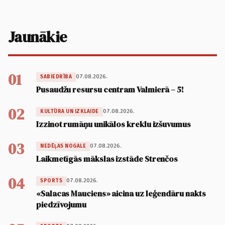
Jaunākie
01
07.08.2026.
SABIEDRĪBA
Pusaudžu resursu centram Valmierā – 5!
02
07.08.2026.
KULTŪRA UN IZKLAIDE
Izzinot rumāņu unikālos kreklu izšuvumus
03
07.08.2026.
NEDĒĻAS NOGALE
Laikmetīgās mākslas izstāde Strenčos
04
07.08.2026.
SPORTS
«Salacas Mauciens» aicina uz leģendāru nakts
piedzīvojumu