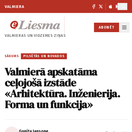
VALMIERA
ABONĒT
VALMIERAS UN
VIDZEMES ZIŅAS
SĀKUMS
/
PILSĒTĀS UN NOVADOS
Valmierā apskatāma
ceļojošā izstāde
«Arhitektūra. Inženierija.
Forma un funkcija»
Gunita Jansone