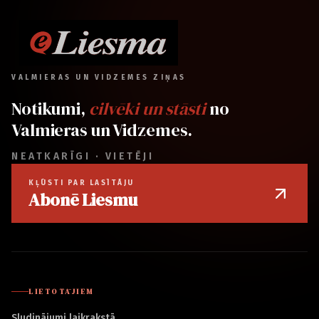
VALMIERAS UN VIDZEMES ZIŅAS
Notikumi,
cilvēki un stāsti
no
Valmieras un Vidzemes.
NEATKARĪGI · VIETĒJI
KĻŪSTI PAR LASĪTĀJU
Abonē Liesmu
LIETOTĀJIEM
Sludinājumi laikrakstā