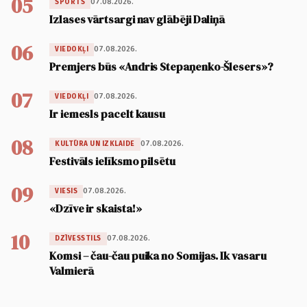
05
07.08.2026.
SPORTS
Izlases vārtsargi nav glābēji Daliņā
06
07.08.2026.
VIEDOKĻI
Premjers būs «Andris Stepaņenko-Šlesers»?
07
07.08.2026.
VIEDOKĻI
Ir iemesls pacelt kausu
08
07.08.2026.
KULTŪRA UN IZKLAIDE
Festivāls ielīksmo pilsētu
09
07.08.2026.
VIESIS
«Dzīve ir skaista!»
10
07.08.2026.
DZĪVESSTILS
Komsi – čau-čau puika no Somijas. Ik vasaru
Valmierā