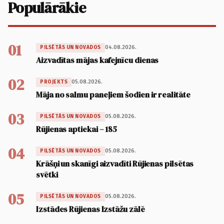
Populārākie
01
04.08.2026.
PILSĒTĀS UN NOVADOS
Aizvadītas mājas kafejnīcu dienas
02
05.08.2026.
PROJEKTS
Māja no salmu paneļiem šodien ir realitāte
03
05.08.2026.
PILSĒTĀS UN NOVADOS
Rūjienas aptiekai – 185
04
05.08.2026.
PILSĒTĀS UN NOVADOS
Krāšņi un skanīgi aizvadīti Rūjienas pilsētas
svētki
05
05.08.2026.
PILSĒTĀS UN NOVADOS
Izstādes Rūjienas Izstāžu zālē