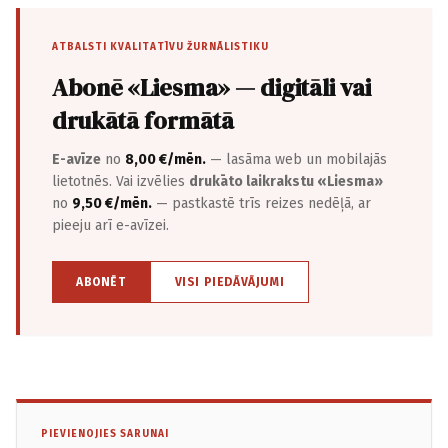
ATBALSTI KVALITATĪVU ŽURNĀLISTIKU
Abonē «Liesma» — digitāli vai
drukātā formātā
E-avīze
no
8,00 €/mēn.
— lasāma web un mobilajās
lietotnēs. Vai izvēlies
drukāto laikrakstu «Liesma»
no
9,50 €/mēn.
— pastkastē trīs reizes nedēļā, ar
pieeju arī e-avīzei.
ABONĒT
VISI PIEDĀVĀJUMI
PIEVIENOJIES SARUNAI