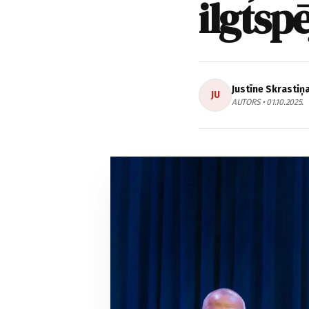
ilgtsp
Justīne Skrastiņ
JU
AUTORS • 01.10.2025.