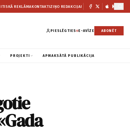
ITISKĀ REKLĀMA
KONTAKTI
ZIŅO REDAKCIJAI
PIESLĒGTIES
E-AVĪZE
ABONĒT
PROJEKTI
APMAKSĀTĀ PUBLIKĀCIJA
otie
 «Gada