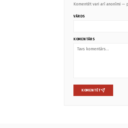
Komentēt vari arī anonīmi — p
VĀRDS
KOMENTĀRS
KOMENTĒT