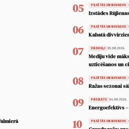
05
PILSĒTĀS UN NOVADOS
Izstādes Rūjienas
06
PILSĒTĀS UN NOVADOS
Kabatā divvirzien
07
05.08.2026.
VIEDOKĻI
Mediju vide māksl
uzticēšanos un 
08
PILSĒTĀS UN NOVADOS
Ražas sezonai sā
09
04.08.2026.
PROJEKTS
Energoefektīvs –
10
Valmierā
PILSĒTĀS UN NOVADOS