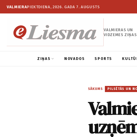
VALMIERA
PIEKTDIENA, 2026. GADA 7. AUGUSTS
VALMIERAS UN
VIDZEMES ZIŅAS
ZIŅAS
NOVADOS
SPORTS
KULTŪ
SĀKUMS
/
PILSĒTĀS UN N
Valmie
uzņēm