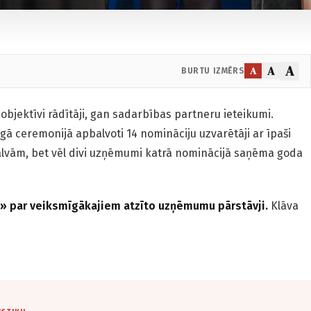
A
A
A
BURTU IZMĒRS
objektīvi rādītāji, gan sadarbības partneru ieteikumi.
gā ceremonijā apbalvoti 14 nomināciju uzvarētāji ar īpaši
lvām, bet vēl divi uzņēmumi katrā nominācijā saņēma goda
» par veiksmīgākajiem atzīto uzņēmumu pārstāvji.
Klāva