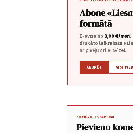
ATBALSTI KVALITATĪVU ŽURNĀL
Abonē «Liesm
formātā
E-avīze
no
8,00 €/mēn.
drukāto laikrakstu «L
ar pieeju arī e-avīzei.
ABONĒT
VISI PIE
PIEVIENOJIES SARUNAI
Pievieno kom