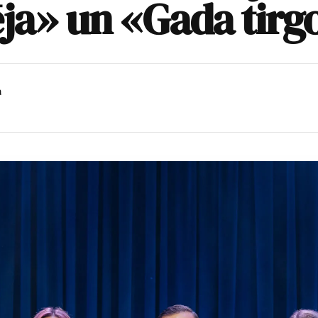
ēja» un «Gada tirg
a