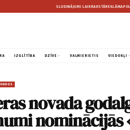
SLUDINĀJUMI LAIKRAKSTĀ
REKLĀMA
POL
RA
IZGLĪTĪBA
DZĪVE
VALMIERIETIS
VIEDOKĻI
OVADOS
ras novada godalg
umi nominācijās