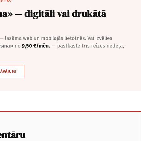
ISTIKU
a» — digitāli vai drukātā
— lasāma web un mobilajās lietotnēs. Vai izvēlies
iesma»
no
9,50 €/mēn.
— pastkastē trīs reizes nedēļā,
DĀVĀJUMI
entāru