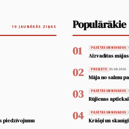
Populārākie
10 JAUNĀKĀS ZIŅAS
01
PILSĒTĀS UN NOVADOS
Aizvadītas mājas
02
05.08.2026.
PROJEKTS
Māja no salmu pan
03
PILSĒTĀS UN NOVADOS
Rūjienas aptiekai
04
PILSĒTĀS UN NOVADOS
s piedzīvojumu
Krāšņi un skanīgi