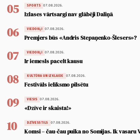
05
07.08.2026.
SPORTS
Izlases vārtsargi nav glābēji Daliņā
06
07.08.2026.
VIEDOKĻI
Premjers būs «Andris Stepaņenko-Šlesers»?
07
07.08.2026.
VIEDOKĻI
Ir iemesls pacelt kausu
08
07.08.2026.
KULTŪRA UN IZKLAIDE
Festivāls ielīksmo pilsētu
09
07.08.2026.
VIESIS
«Dzīve ir skaista!»
10
07.08.2026.
DZĪVESSTILS
Komsi – čau-čau puika no Somijas. Ik vasaru 