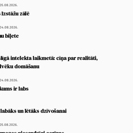
05.08.2026.
 Izstāžu zālē
04.08.2026.
u biļete
īgā intelekta laikmetā: cīņa par realitāti,
cilvēku domāšanu
04.08.2026.
kums ir labs
 labāks un lētāks dzīvošanai
05.08.2026.