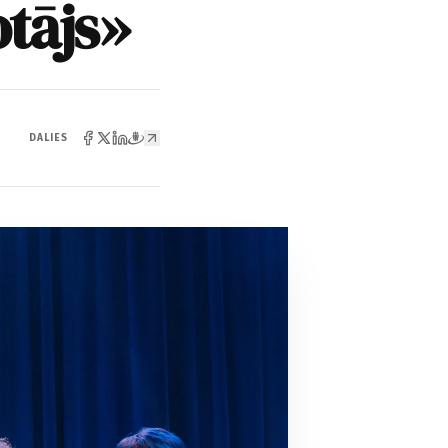
otājs»
DALIES